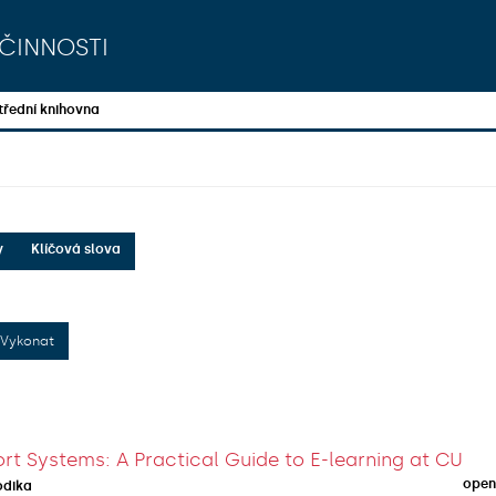
činnosti
třední knihovna
y
Klíčová slova
Vykonat
rt Systems: A Practical Guide to E-learning at CU
open
odika