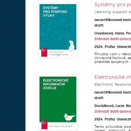
Systémy pro p
Learning support s
necertifikovaná met
draft
Ovesleová, Hana
;
Po
Zobrazit další autory
2024
,
Praha
,
Univerzi
Příručka vám v někol
Univerzitě Karlově, 
překážek spojených ..
Elektronické i
Electronic Resourc
necertifikovaná met
draft
Dorážková, Lucie
;
Ne
Zobrazit další autory
2024
,
Praha
,
Univerzi
Tento průvodce posk
pojem zahrnující š