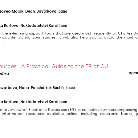
savec-Malok, Dean
;
Javůrková, Jana
;
ta Karlova, Nakladatelství Karolinum
s the e-learning support tools that are used most frequently at Charles Un
counter during your studies. It will also help you to avoid the most
...
ources : A Practical Guide to the ER at CU
open
odika
svatbová, Hana
;
Panchártek Suchá, Lucie
;
ta Karlova, Nakladatelství Karolinum
an overview of Electronic Resources (ER), a collective term encompassing
 information resources available online, including electronic books, jo
...