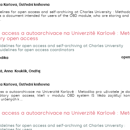
ta Karlova, Ústřední knihovna
lines for open access and self-archiving at Charles University : Methodo
 is a document intended for users of the OBD module, who are storing and
.
access a autoarchivace na Univerzitě Karlově : Met
ory open access
delines for open access and self-archiving at Charles University
uidelines for open access coordinators
open
odika
á, Anna
;
Kouklík, Ondřej
;
ta Karlova, Ústřední knihovna
s a autoarchivace na Univerzitě Karlově : Metodika pro uživatele je d
átory open access, kteří v modulu OBD systém IS Věda zajišťují kon
určených k ...
access a autoarchivace na Univerzitě Karlově : Met
delines for open access and self-archiving at Charles University :
delines for users