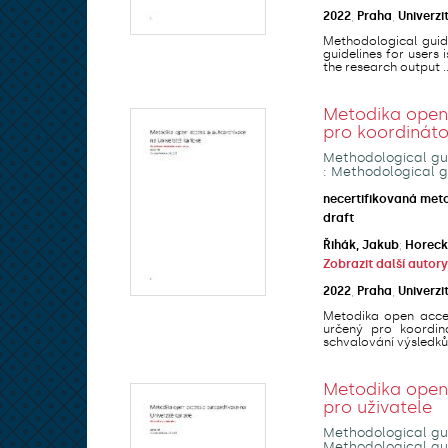
2022
,
Praha
,
Univerzi
Methodological guide
guidelines for users
the research output ..
Metodika open 
pro koordinát
Methodological gui
: Methodological g
necertifikovaná met
draft
Řihák, Jakub
;
Horeck
Zobrazit další autory
2022
,
Praha
,
Univerzi
Metodika open acces
určený pro koordin
schvalování výsledků 
Metodika open 
pro uživatele
Methodological gui
Methodological gui