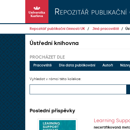
Přeskočit na obsah
Repozitář publikační 
Repozitář publikační činnosti UK
Jiná pracoviště
Ús
Ústřední knihovna
PROCHÁZET DLE
Pracoviště
Dle data publikování
Autoři
Názv
Vyhledat v rámci této kolekce:
Poslední příspěvky
Learning Suppo
necertifikovaná met