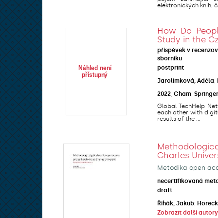
elektronických knih, ča
How Do People
Study in the C
příspěvek v recenzo
sborníku
postprint
Jarolímková, Adéla
;
2022
,
Cham
,
Springe
Global TechHelp Netw
each other with digit
results of the ...
Methodologic
Charles Univer
Metodika open acce
necertifikovaná met
draft
Řihák, Jakub
;
Horeck
Zobrazit další autory