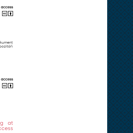
 access
okument
ozitáři
 access
ng at
ccess