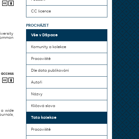
CC licence
PROCHÁZET
iversity
Vše v DSpace
 common
Komunity a kolekce
Pracoviště
Dle data publikování
 access
Autoři
Názvy
Klíčová slova
 a wide
urnals,
Tato kolekce
Pracoviště