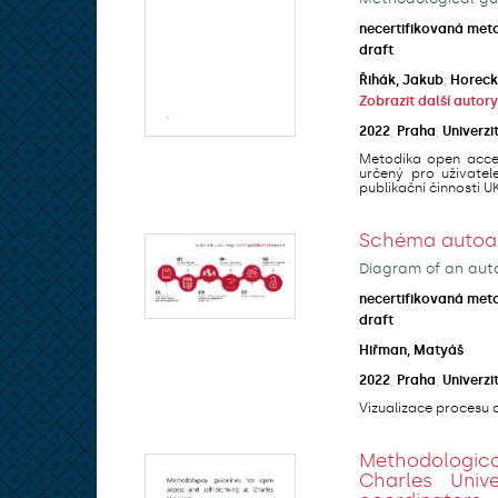
necertifikovaná met
draft
Řihák, Jakub
;
Horeck
Zobrazit další autory
2022
,
Praha
,
Univerzi
Metodika open acces
určený pro uživatel
publikační činnosti UK 
Schéma autoarc
Diagram of an auto
necertifikovaná met
draft
Hiřman, Matyáš
2022
,
Praha
,
Univerzi
Vizualizace procesu a
Methodologic
Charles Univ