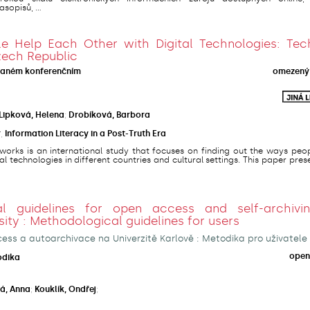
sopisů, ...
 Help Each Other with Digital Technologies: Tec
zech Republic
vaném konferenčním
omezený 
Lipková, Helena
;
Drobíková, Barbora
r
,
Information Literacy in a Post-Truth Era
orks is an international study that focuses on finding out the ways peop
al technologies in different countries and cultural settings. This paper pres
al guidelines for open access and self-archivi
sity : Methodological guidelines for users
ss a autoarchivace na Univerzitě Karlově : Metodika pro uživatele
open
odika
á, Anna
;
Kouklík, Ondřej
;