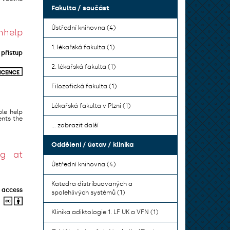
Fakulta / součást
Ústřední knihovna (4)
hhelp
1. lékařská fakulta (1)
přístup
2. lékařská fakulta (1)
Filozofická fakulta (1)
Lékařská fakulta v Plzni (1)
le help
ents the
... zobrazit další
Oddělení / ústav / klinika
ng at
Ústřední knihovna (4)
Katedra distribuovaných a
 access
spolehlivých systémů (1)
Klinika adiktologie 1. LF UK a VFN (1)