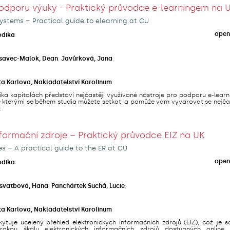
odporu výuky - Praktický průvodce e-learningem na 
ystems – Practical guide to elearning at CU
open
odika
savec-Malok, Dean
;
Javůrková, Jana
;
ta Karlova, Nakladatelství Karolinum
ika kapitolách představí nejčastěji využívané nástroje pro podporu e-lear
se kterými se během studia můžete setkat, a pomůže vám vyvarovat se nejča
.
nformační zdroje – Praktický průvodce EIZ na UK
es – A practical guide to the ER at CU
open
odika
svatbová, Hana
;
Panchártek Suchá, Lucie
;
ta Karlova, Nakladatelství Karolinum
ytuje ucelený přehled elektronických informačních zdrojů (EIZ), což je s
irokou škálu elektronických informačních zdrojů dostupných online,