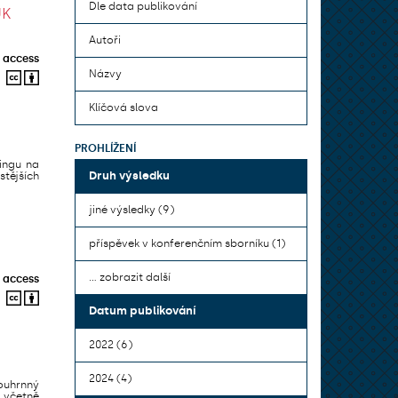
Dle data publikování
UK
Autoři
 access
Názvy
Klíčová slova
PROHLÍŽENÍ
ningu na
Druh výsledku
stějších
jiné výsledky (9)
příspěvek v konferenčním sborníku (1)
... zobrazit další
 access
Datum publikování
2022 (6)
2024 (4)
ouhrnný
 včetně