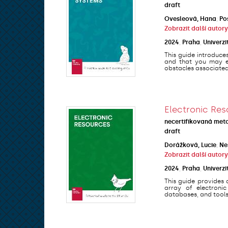
draft
Ovesleová, Hana
;
Po
Zobrazit další autory
2024
,
Praha
,
Univerzi
This guide introduce
and that you may en
obstacles associated 
Electronic Res
necertifikovaná met
draft
Dorážková, Lucie
;
Ne
Zobrazit další autory
2024
,
Praha
,
Univerzi
This guide provides 
array of electronic
databases, and tools 