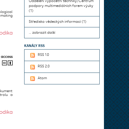
Oddělení výpočetní techniky/Centrum
podpory multimediálních forem výuky
(1)
logical
 making
Středisko vědeckých informací (1)
odika
... zobrazit další
KANÁLY RSS
RSS 1.0
 access
RSS 2.0
Atom
okument
trolu a
odika