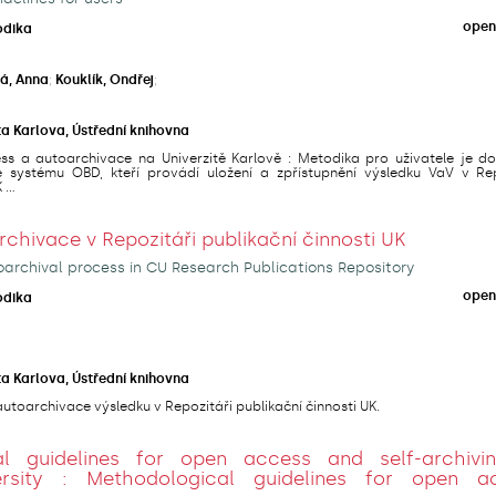
open
odika
á, Anna
;
Kouklík, Ondřej
;
ta Karlova, Ústřední knihovna
s a autoarchivace na Univerzitě Karlově : Metodika pro uživatele je d
e systému OBD, kteří provádí uložení a zpřístupnění výsledku VaV v Rep
...
hivace v Repozitáři publikační činnosti UK
archival process in CU Research Publications Repository
open
odika
ta Karlova, Ústřední knihovna
utoarchivace výsledku v Repozitáři publikační činnosti UK.
al guidelines for open access and self-archivi
ersity : Methodological guidelines for open a