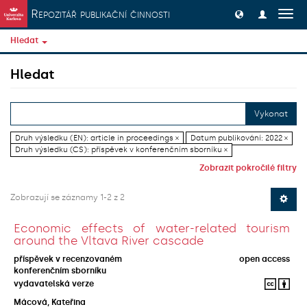
Přeskočit na obsah
Repozitář publikační činnosti
Přep
navig
Hledat
Hledat
Vykonat
Druh výsledku (EN): article in proceedings ×
Datum publikování: 2022 ×
Druh výsledku (CS): příspěvek v konferenčním sborníku ×
Zobrazit pokročilé filtry
Zobrazují se záznamy 1-2 z 2
Economic effects of water-related tourism
around the Vltava River cascade
příspěvek v recenzovaném
open access
konferenčním sborníku
vydavatelská verze
Mácová, Kateřina