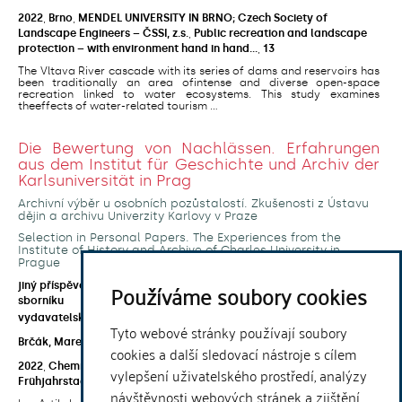
2022
,
Brno
,
MENDEL UNIVERSITY IN BRNO; Czech Society of
Landscape Engineers – ČSSI, z.s.
,
Public recreation and landscape
protection – with environment hand in hand…
,
13
The Vltava River cascade with its series of dams and reservoirs has
been traditionally an area ofintense and diverse open-space
recreation linked to water ecosystems. This study examines
theeffects of water-related tourism ...
Die Bewertung von Nachlässen. Erfahrungen
aus dem Institut für Geschichte und Archiv der
Karlsuniversität in Prag
Archivní výběr u osobních pozůstalostí. Zkušenosti z Ústavu
dějin a archivu Univerzity Karlovy v Praze
Selection in Personal Papers. The Experiences from the
Institute of History and Archive of Charles University in
Prague
Používáme soubory cookies
jiný příspěvek v konferenčním
open access
sborníku
vydavatelská verze
Tyto webové stránky používají soubory
Brčák, Marek
;
Ďurčanský, Marek
cookies a další sledovací nástroje s cílem
2022
,
Chemnitz
,
Bewertung - Eine Kernaufgabe im Archiv.
vylepšení uživatelského prostředí, analýzy
Frühjahrstagung 2022 der FG 8 im VdA
návštěvnosti webových stránek a zjištění