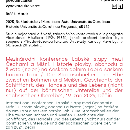
původní článek
vydavatelská verze
Brčák, Marek
2025
,
Nakladatelství Karolinum
,
Acta Universitatis Carolinae.
Historia Universitatis Carolinae Pragensis
,
65
(2)
Studie pojednává o životě, zahraničních kontaktech a díle geografa
Vlastislava Häuflera (1924-1985), jehož profesní kariéra byla
spojena s Přírodovědeckou fakultou Univerzity Karlovy, které byl i v
60. letech 20. století ...
Mezinárodní konference Labské slapy mezi
Čechami a Míšní. Historie plavby, obchodu a
života (nejen) na českém dolním Labi a saském
horním Labi / Die Stromschnellen der Elbe
zwischen Böhmen und Meißen. Geschichte der
Schifffahrt, des Handels und des Lebens (nicht
nur) auf der böhmischen Unterelbe und der
sächsischen Oberelbe“, 19. září 2024, Děčín
International conference: Labské slapy mezi Čechami a
Míšní. Historie plavby, obchodu a života (nejen) na českém
dolním Labi a saském horním Labi / Die Stromschnellen der
Elbe zwischen Böhmen und Meißen. Geschichte der
Schifffahrt, des Handels und des Lebens (nicht nur) auf der
böhmischen Unterelbe und der sächsischen Oberelbe“, 19.
září 2024, Děčín