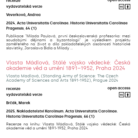
open access
recenze
vydavatelská verze
Veverková, Andrea
2024
,
Acta Universitatis Carolinae. Historia Universitatis Carolinae
Pragensis
,
64
(1)
Publikace "Milada Paulová, první československá profesorka: mezi
soudobými dějinami a byzantologií" je výsledkem projektu
zaměřeného na život a dílo zakladatelských osobností historické
slavistiky, Jaroslava Bidla a Milady ...
Vlasta Mádlová, Stálé vojsko vědecké: Česká
akademie věd a umění 1891–1952, Praha 2024
Vlasta Madlová, (Standing Army of Science: The Czech
Academy of Sciences and Arts 1891-1952), Prague 2024
open access
recenze
vydavatelská verze
Brčák, Marek
2025
,
Nakladatelství Karolinum
,
Acta Universitatis Carolinae.
Historia Universitatis Carolinae Pragensis
,
66
(1)
Recenze na knihu: Vlasta Mádlová, Stálé vojsko vědecké: Česká
akademie věd a umění 1891-1952, Praha 2024