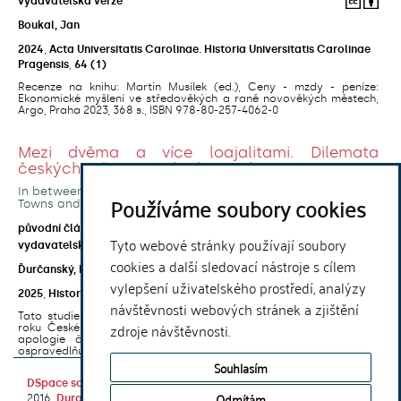
vydavatelská verze
Boukal, Jan
2024
,
Acta Universitatis Carolinae. Historia Universitatis Carolinae
Pragensis
,
64
(1)
Recenze na knihu: Martin Musílek (ed.), Ceny - mzdy - peníze:
Ekonomické myšlení ve středověkých a raně novověkých městech,
Argo, Praha 2023, 368 s., ISBN 978-80-257-4062-0
Mezi dvěma a více loajalitami. Dilemata
českých měst a jejich obyvatel v roce 1618
In between two and more loyalties. Dilemmas of Bohemian
Používáme soubory cookies
Towns and Their Inhabitants in 1618
open access
původní článek
Tyto webové stránky používají soubory
vydavatelská verze
cookies a další sledovací nástroje s cílem
Ďurčanský, Marek
vylepšení uživatelského prostředí, analýzy
2025
,
Historický ústav ČSAV
,
Folia Historica Bohemica
,
39
(2)
návštěvnosti webových stránek a zjištění
Tato studie je zaměřena na situaci českých měst během prvního
zdroje návštěvnosti.
roku Českého povstání. Její součástí je rámcová analýza Druhé
apologie českých stavů, která představuje klíčový dokument
ospravedlňující motivy povstalců, včetně ...
Souhlasím
DSpace software
copyright © 2002-
Theme by
Odmítám
2016
DuraSpace