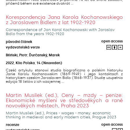
přičemž během své existence dvakrát ...
Korespondencja Jana Karola Kochanowskiego
z Jaroslavem Bidlem z lat 1902-1920
Correspondence of Jan Karol Kochanowski with Jaroslav
Bidlo from the years 1902-1920
open access
původní článek
vydavatelská verze
Biliński, Piotr
;
Ďurčanský, Marek
2022
,
Klio Polska
,
14
(Neuveden)
Część artykułu stanowi studia biograficzna o polskim historyku
Janie Karolu Kochanowskim (1869-1949) i jego kontaktach z
historykiem czeskim Jaroslavem Bidlo (1868-1937). Studię uzupełnia
edycja 18 listów z ich wzajemnej ...
Martin Musílek (ed.), Ceny – mzdy – peníze:
Ekonomické myšlení ve středověkých a raně
novověkých městech, Praha 2023
Martin Musílek (ed.), Prices - wages - money: economic
thinking in medieval and early modern cities, Prague 2023
open access
recenze