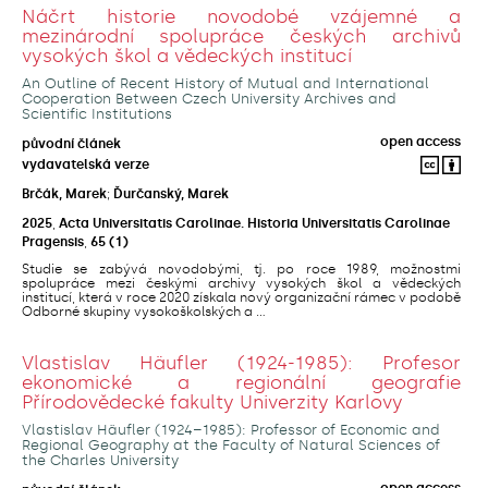
Náčrt historie novodobé vzájemné a
mezinárodní spolupráce českých archivů
vysokých škol a vědeckých institucí
An Outline of Recent History of Mutual and International
Cooperation Between Czech University Archives and
Scientific Institutions
open access
původní článek
vydavatelská verze
Brčák, Marek
;
Ďurčanský, Marek
2025
,
Acta Universitatis Carolinae. Historia Universitatis Carolinae
Pragensis
,
65
(1)
Studie se zabývá novodobými, tj. po roce 1989, možnostmi
spolupráce mezi českými archivy vysokých škol a vědeckých
institucí, která v roce 2020 získala nový organizační rámec v podobě
Odborné skupiny vysokoškolských a ...
Vlastislav Häufler (1924-1985): Profesor
ekonomické a regionální geografie
Přírodovědecké fakulty Univerzity Karlovy
Vlastislav Häufler (1924–1985): Professor of Economic and
Regional Geography at the Faculty of Natural Sciences of
the Charles University
open access