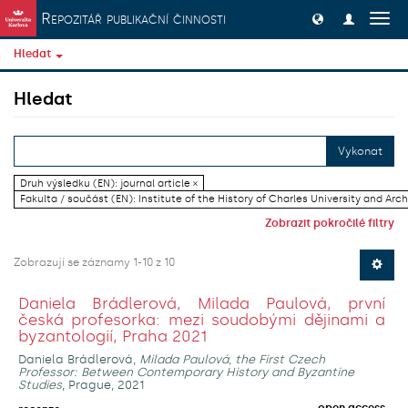
Přeskočit na obsah
Repozitář publikační činnosti
Přep
navig
Hledat
Hledat
Vykonat
Druh výsledku (EN): journal article ×
Fakulta / součást (EN): Institute of the History of Charles University and Arch
Zobrazit pokročilé filtry
Zobrazují se záznamy 1-10 z 10
Daniela Brádlerová, Milada Paulová, první
česká profesorka: mezi soudobými dějinami a
byzantologií, Praha 2021
Daniela Brádlerová,
Milada Paulová, the First Czech
Professor: Between Contemporary History and Byzantine
Studies
, Prague, 2021