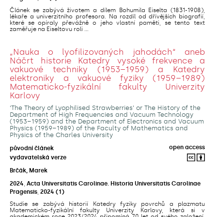
Článek se zabývá životem a dílem Bohumila Eiselta (1831-1908),
lékaře a univerzitního profesora. Na rozdíl od dřívějších biografií,
které se opíraly převážně o jeho vlastní paměti, se tento text
zaměřuje na Eiseltovu roli ...
„Nauka o lyofilizovaných jahodách“ aneb
Náčrt historie Katedry vysoké frekvence a
vakuové techniky (1953–1959) a Katedry
elektroniky a vakuové fyziky (1959–1989)
Matematicko-fyzikální fakulty Univerzity
Karlovy
‘The Theory of Lyophilised Strawberries’ or The History of the
Department of High Frequencies and Vacuum Technology
(1953–1959) and the Department of Electronics and Vacuum
Physics (1959–1989) of the Faculty of Mathematics and
Physics of the Charles University
open access
původní článek
vydavatelská verze
Brčák, Marek
2024
,
Acta Universitatis Carolinae. Historia Universitatis Carolinae
Pragensis
,
2024
(1)
Studie se zabývá historií Katedry fyziky povrchů a plazmatu
Matematicko-fyzikální fakulty Univerzity Karlovy, která si v
akademickém roce 2023/2024 připomíná 70 let od svého založení,