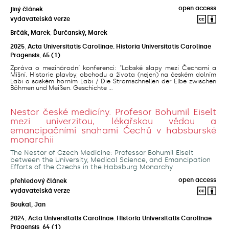
open access
jiný článek
vydavatelská verze
Brčák, Marek
;
Ďurčanský, Marek
2025
,
Acta Universitatis Carolinae. Historia Universitatis Carolinae
Pragensis
,
65
(1)
Zpráva o mezinárodní konferenci: "Labské slapy mezi Čechami a
Míšní. Historie plavby, obchodu a života (nejen) na českém dolním
Labi a saském horním Labi / Die Stromschnellen der Elbe zwischen
Böhmen und Meißen. Geschichte ...
Nestor české medicíny. Profesor Bohumil Eiselt
mezi univerzitou, lékařskou vědou a
emancipačními snahami Čechů v habsburské
monarchii
The Nestor of Czech Medicine: Professor Bohumil Eiselt
between the University, Medical Science, and Emancipation
Efforts of the Czechs in the Habsburg Monarchy
open access
přehledový článek
vydavatelská verze
Boukal, Jan
2024
,
Acta Universitatis Carolinae. Historia Universitatis Carolinae
Pragensis
,
64
(1)