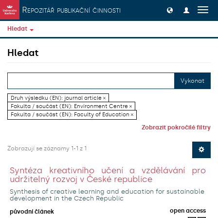
Přeskočit na obsah
Repozitář publikační činnosti
Přep
navig
Hledat
Hledat
Vykonat
Druh výsledku (EN): journal article ×
Fakulta / součást (EN): Environment Centre ×
Fakulta / součást (EN): Faculty of Education ×
Zobrazit pokročilé filtry
Zobrazují se záznamy 1-1 z 1
Syntéza kreativního učení a vzdělávání pro
udržitelný rozvoj v České republice
Synthesis of creative learning and education for sustainable
development in the Czech Republic
open access
původní článek