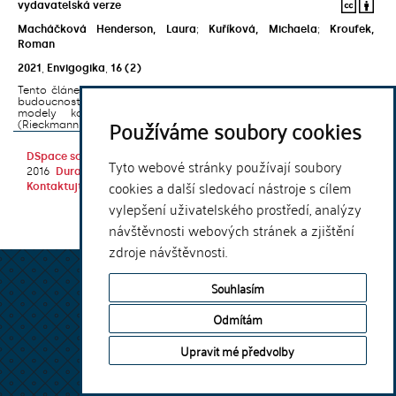
vydavatelská verze
Macháčková Henderson, Laura
;
Kuříková, Michaela
;
Kroufek,
Roman
2021
,
Envigogika
,
16
(2)
Tento článek pojednává o pedagogickém přístupu Vzdělávání pro
budoucnost (VpB) propojujícím dva vzájemně provázané podpůrné
modely kompetencí: Klíčové kompetence pro udržitelnost
Používáme soubory cookies
(Rieckmann 2017) a Kreativní vzdělávání a ...
DSpace software
copyright © 2002-
Theme by
Tyto webové stránky používají soubory
2016
DuraSpace
cookies a další sledovací nástroje s cílem
Kontaktujte nás
|
Vyjádření názoru
vylepšení uživatelského prostředí, analýzy
návštěvnosti webových stránek a zjištění
zdroje návštěvnosti.
Souhlasím
Odmítám
Upravit mé předvolby