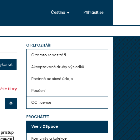
Čeština
Přihlásit se
O REPOZITÁŘI
O tomto repozitáři
ykonat
Akceptované druhy výsledků
Povinné popisné údaje
ilé filtry
Poučení
CC licence
PROCHÁZET
Vše v DSpace
přístup
Komunity a kolekce