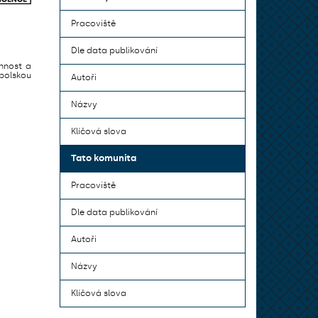
Pracoviště
Dle data publikování
innost a
polskou
Autoři
Názvy
Klíčová slova
Tato komunita
Pracoviště
Dle data publikování
Autoři
Názvy
Klíčová slova