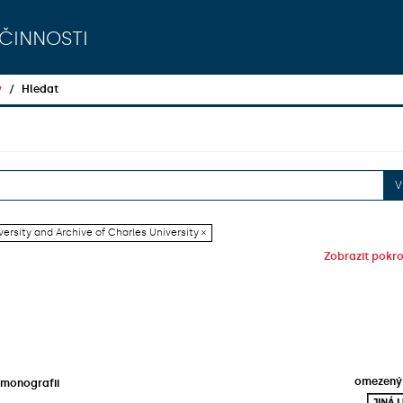
činnosti
y
Hledat
V
versity and Archive of Charles University ×
Zobrazit pokroč
omezený 
 monografii