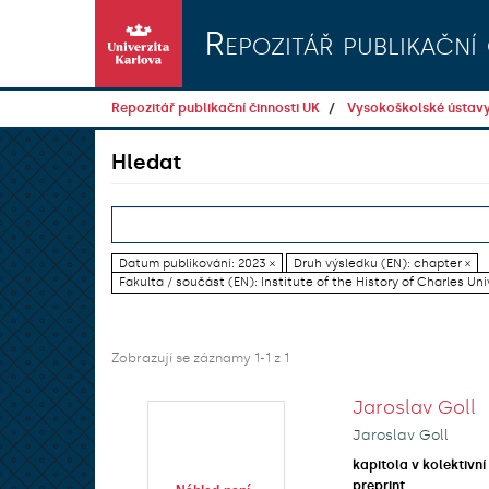
Přeskočit na obsah
Repozitář publikační 
Repozitář publikační činnosti UK
Vysokoškolské ústav
Hledat
Datum publikování: 2023 ×
Druh výsledku (EN): chapter ×
Fakulta / součást (EN): Institute of the History of Charles Uni
Zobrazují se záznamy 1-1 z 1
Jaroslav Goll
Jaroslav Goll
kapitola v kolektivní
preprint