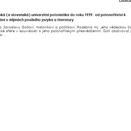
ká (a slovenská) univerzitní polonistika do roku 1939 : od polonofilství k
í o dějinách poslkého jazyka a literatury
 Jaroslavu Gollovi, historikovi a politikovi. Rozebírá mj. jeho vědeckou č
é sféře v souvislosti s jeho polonofilským přesvědčením. Goll obdivoval 
 ...