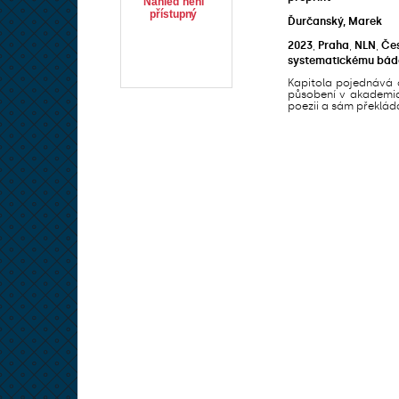
Ďurčanský, Marek
2023
,
Praha
,
NLN
,
Čes
systematickému bádán
Kapitola pojednává o
působení v akademick
poezii a sám překládal