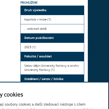
PROHLÍŽENÍ
Druh výsledku
kapitola v knize (1)
... zobrazit další
Datum publikování
2023 (1)
Fakulta / součást
Ústav dějin Univerzity Karlovy a archiv
Univerzity Karlovy (1)
Oddělení / ústav / klinika
Ústav dějin Univerzity Karlovy (1)
y cookies
Ústav dějin Univerzity Karlovy a archiv
Univerzity Karlovy (1)
í soubory cookies a další sledovací nástroje s cílem