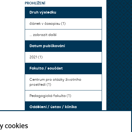
PROHLÍŽENÍ
Druh výsledku
článek v časopisu (1)
... zobrazit další
Datum publikování
2021 (1)
Fakulta / součást
Centrum pro otázky životního
prostředí (1)
Pedagogická fakulta (1)
Oddělení / ústav / klinika
Centrum pro otázky životního
y cookies
prostředí (1)