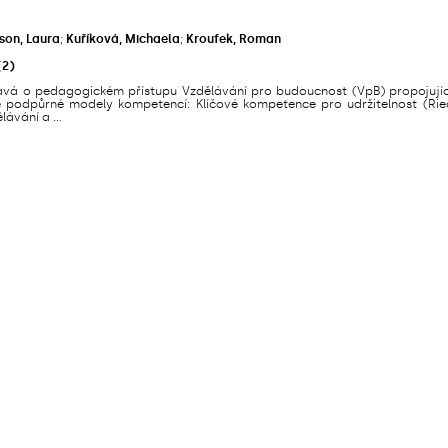
on, Laura
;
Kuříková, Michaela
;
Kroufek, Roman
(2)
ává o pedagogickém přístupu Vzdělávání pro budoucnost (VpB) propojují
 podpůrné modely kompetencí: Klíčové kompetence pro udržitelnost (Ri
lávání a ...