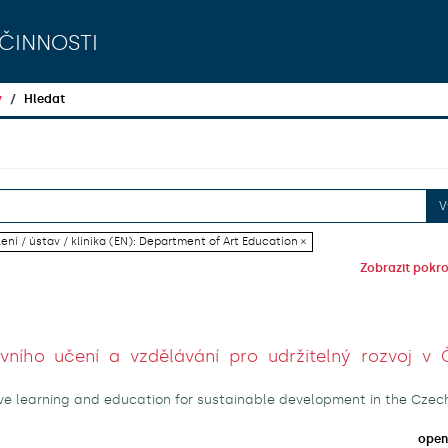
činnosti
y
Hledat
V
ení / ústav / klinika (EN): Department of Art Education ×
Zobrazit pokroč
ivního učení a vzdělávání pro udržitelný rozvoj v 
ive learning and education for sustainable development in the Czec
open