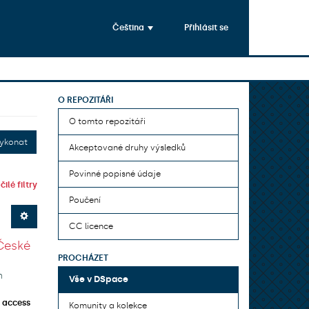
Čeština
Přihlásit se
O REPOZITÁŘI
O tomto repozitáři
ykonat
Akceptované druhy výsledků
Povinné popisné údaje
ilé filtry
Poučení
CC licence
České
PROCHÁZET
h
Vše v DSpace
 access
Komunity a kolekce