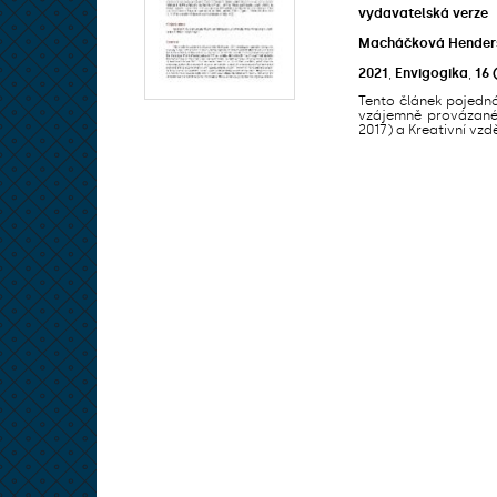
vydavatelská verze
Macháčková Henders
2021
,
Envigogika
,
16
Tento článek pojedn
vzájemně provázané
2017) a Kreativní vzdě