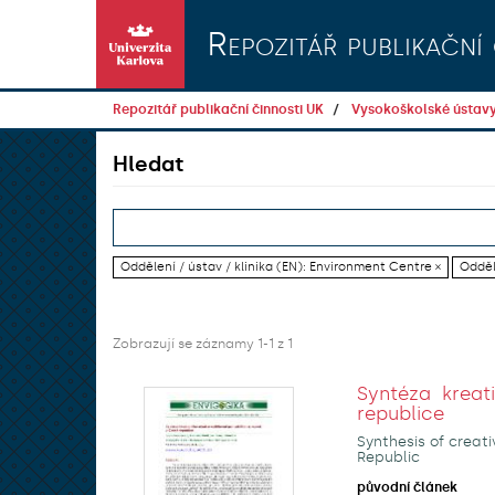
Přeskočit na obsah
Repozitář publikační 
Repozitář publikační činnosti UK
Vysokoškolské ústav
Hledat
Oddělení / ústav / klinika (EN): Environment Centre ×
Odděl
Zobrazují se záznamy 1-1 z 1
Syntéza kreat
republice
Synthesis of creat
Republic
původní článek