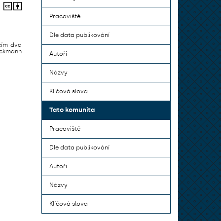
Pracoviště
Dle data publikování
cím dva
eckmann
Autoři
Názvy
Klíčová slova
Tato komunita
Pracoviště
Dle data publikování
Autoři
Názvy
Klíčová slova