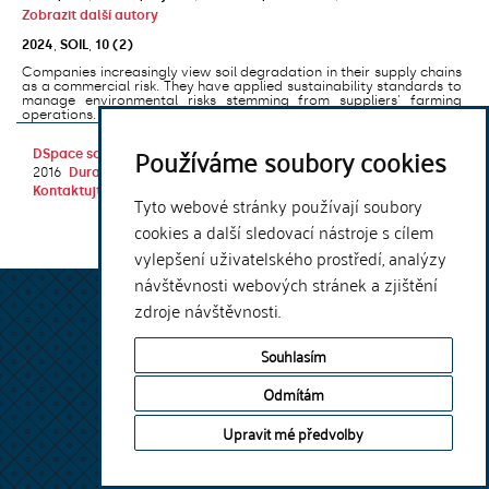
Zobrazit další autory
2024
,
SOIL
,
10
(2)
Companies increasingly view soil degradation in their supply chains
as a commercial risk. They have applied sustainability standards to
manage environmental risks stemming from suppliers' farming
operations. To examine the ...
Používáme soubory cookies
DSpace software
copyright © 2002-
Theme by
2016
DuraSpace
Kontaktujte nás
|
Vyjádření názoru
Tyto webové stránky používají soubory
cookies a další sledovací nástroje s cílem
vylepšení uživatelského prostředí, analýzy
návštěvnosti webových stránek a zjištění
zdroje návštěvnosti.
Souhlasím
Odmítám
Upravit mé předvolby