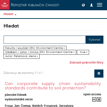
Přeskočit na obsah
Repozitář publikační činnosti
Přep
navig
Hledat
Hledat
Vykonat
Fakulta / součást (EN): Environment Centre ×
Oddělení / ústav / klinika (EN): Environment Centre ×
: true ×
Autor: Peterková, Alena ×
Zobrazit pokročilé filtry
Zobrazují se záznamy 1-1 z 1
Can corporate supply chain sustainability
standards contribute to soil protection?
open access
původní článek
vydavatelská verze
Frouz, Jan
;
Čemus, Vojtěch
;
Frouzová, Jaroslava
;