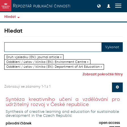
Přeskočit na obsah
Repozitář publikační činnosti
Přep
navig
Hledat
Hledat
Vykonat
Druh výsledku (EN): journal article ×
Oddělení / ústav / klinika (EN): Environment Centre ×
Oddělení / ústav / klinika (EN): Department of Art Education ×
Zobrazit pokročilé filtry
Zobrazují se záznamy 1-1 z 1
Syntéza kreativního učení a vzdělávání pro
udržitelný rozvoj v České republice
Synthesis of creative learning and education for sustainable
development in the Czech Republic
open access
původní článek