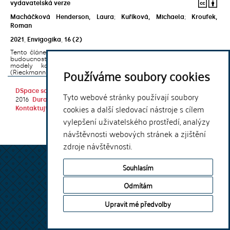
vydavatelská verze
Macháčková Henderson, Laura
;
Kuříková, Michaela
;
Kroufek,
Roman
2021
,
Envigogika
,
16
(2)
Tento článek pojednává o pedagogickém přístupu Vzdělávání pro
budoucnost (VpB) propojujícím dva vzájemně provázané podpůrné
modely kompetencí: Klíčové kompetence pro udržitelnost
Používáme soubory cookies
(Rieckmann 2017) a Kreativní vzdělávání a ...
DSpace software
copyright © 2002-
Theme by
Tyto webové stránky používají soubory
2016
DuraSpace
cookies a další sledovací nástroje s cílem
Kontaktujte nás
|
Vyjádření názoru
vylepšení uživatelského prostředí, analýzy
návštěvnosti webových stránek a zjištění
zdroje návštěvnosti.
Souhlasím
Odmítám
Upravit mé předvolby