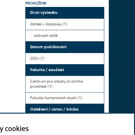
PROHLÍŽENÍ
Druh výsledku
článek v časopisu (1)
... zobrazit další
Datum publikování
2024 (1)
Fakulta / součást
Centrum pro otázky životního
prostředí (1)
Fakulta humanitních studií (1)
Oddělení / ústav / klinika
Centrum pro otázky životního
y cookies
prostředí (1)