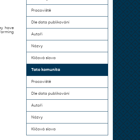
Pracoviště
Dle data publikování
ey have
farming
Autoři
Názvy
Klíčová slova
Tato komunita
Pracoviště
Dle data publikování
Autoři
Názvy
Klíčová slova