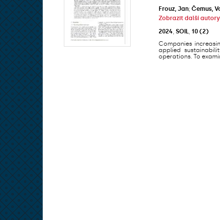
Frouz, Jan
;
Čemus, V
Zobrazit další autory
2024
,
SOIL
,
10
(2)
Companies increasing
applied sustainabil
operations. To examin