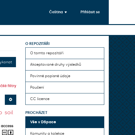
Čeština
Přihlásit se
O REPOZITÁŘI
O tomto repozitáři
ykonat
Akceptované druhy výsledků
Povinné popisné údaje
ilé filtry
Poučení
CC licence
 soil
PROCHÁZET
Vše v DSpace
 access
Komunity a kolekce