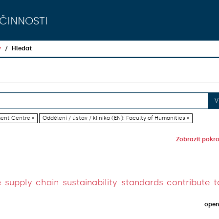
činnosti
y
Hledat
V
ment Centre ×
Oddělení / ústav / klinika (EN): Faculty of Humanities ×
Zobrazit pokroč
supply chain sustainability standards contribute to
open