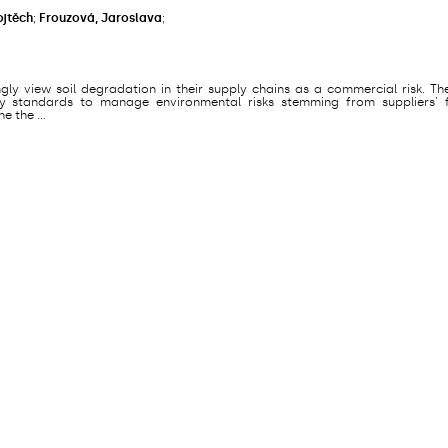
ojtěch
;
Frouzová, Jaroslava
;
ly view soil degradation in their supply chains as a commercial risk. Th
ity standards to manage environmental risks stemming from suppliers' 
e the ...