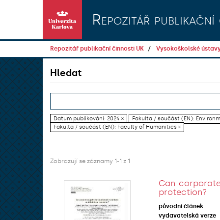
Přeskočit na obsah
Repozitář publikační 
Repozitář publikační činnosti UK
Vysokoškolské ústav
Hledat
Datum publikování: 2024 ×
Fakulta / součást (EN): Environ
Fakulta / součást (EN): Faculty of Humanities ×
Zobrazují se záznamy 1-1 z 1
Can corporate 
protection?
původní článek
vydavatelská verze