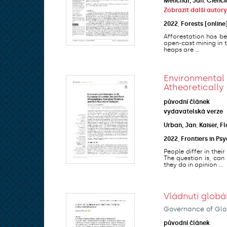
Melichar, Jan
;
Cienci
Zobrazit další autory
2022
,
Forests [online
Afforestation has be
open-cast mining in t
heaps are ...
Environmenta
Atheoretically
původní článek
vydavatelská verze
Urban, Jan
;
Kaiser, F
2022
,
Frontiers in Ps
People differ in the
The question is, ca
they do in opinion ...
Vládnutí glob
Governance of Glo
původní článek