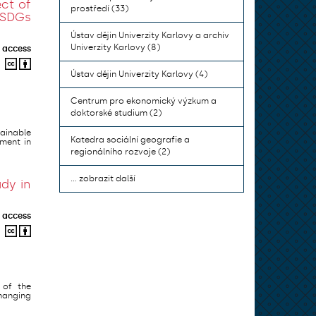
ect of
prostředí (33)
 SDGs
Ústav dějin Univerzity Karlovy a archiv
Univerzity Karlovy (8)
 access
Ústav dějin Univerzity Karlovy (4)
Centrum pro ekonomický výzkum a
doktorské studium (2)
tainable
Katedra sociální geografie a
ement in
regionálního rozvoje (2)
... zobrazit další
dy in
 access
 of the
hanging