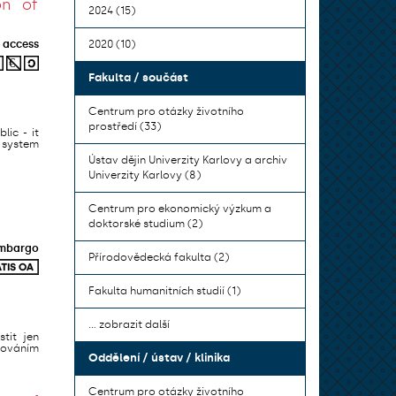
on of
2024 (15)
 access
2020 (10)
Fakulta / součást
Centrum pro otázky životního
prostředí (33)
lic - it
 system
Ústav dějin Univerzity Karlovy a archiv
Univerzity Karlovy (8)
Centrum pro ekonomický výzkum a
doktorské studium (2)
mbargo
Přírodovědecká fakulta (2)
Fakulta humanitních studií (1)
... zobrazit další
tit jen
dováním
Oddělení / ústav / klinika
Centrum pro otázky životního