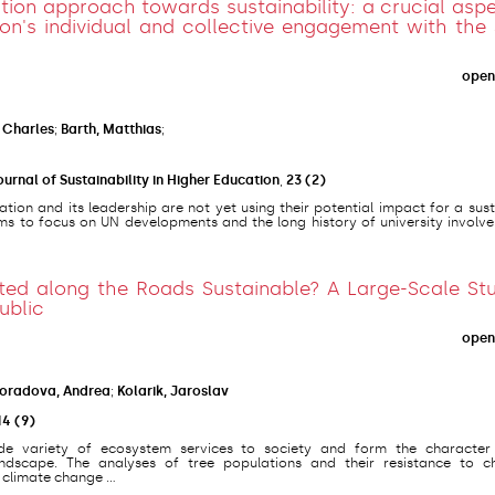
ution approach towards sustainability: a crucial asp
on's individual and collective engagement with the
open
 Charles
;
Barth, Matthias
;
ournal of Sustainability in Higher Education
,
23
(2)
tion and its leadership are not yet using their potential impact for a sus
ims to focus on UN developments and the long history of university involv
ted along the Roads Sustainable? A Large-Scale Stu
ublic
open
oradova, Andrea
;
Kolarik, Jaroslav
14
(9)
de variety of ecosystem services to society and form the character
ndscape. The analyses of tree populations and their resistance to c
 climate change ...