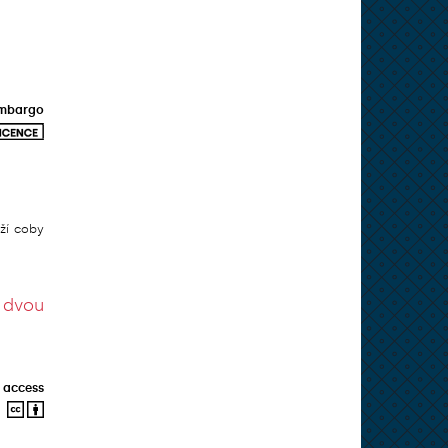
mbargo
ží coby
 dvou
 access