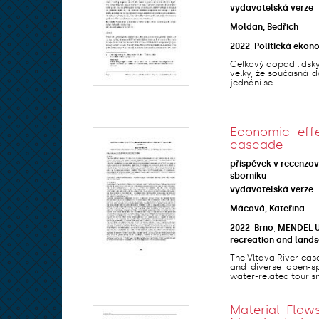
vydavatelská verze
Moldan, Bedřich
2022
,
Politická ekon
Celkový dopad lidskýc
velký, že současná d
jednání se ...
Economic effe
cascade
příspěvek v recenzo
sborníku
vydavatelská verze
Mácová, Kateřina
2022
,
Brno
,
MENDEL UN
recreation and lands
The Vltava River casc
and diverse open-sp
water-related tourism
Material Flow