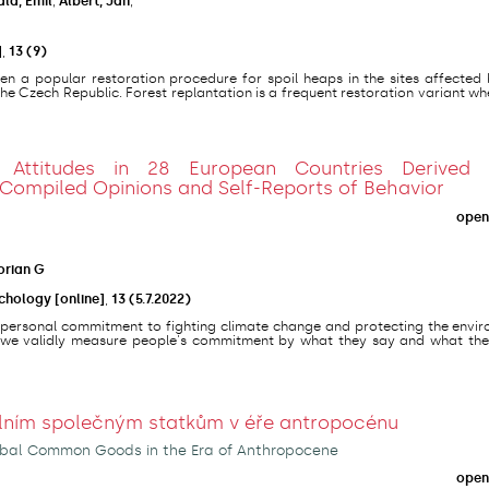
ala, Emil
;
Albert, Jan
;
]
,
13
(9)
en a popular restoration procedure for spoil heaps in the sites affected
he Czech Republic. Forest replantation is a frequent restoration variant wh
l Attitudes in 28 European Countries Derived
 Compiled Opinions and Self-Reports of Behavior
open
lorian G
ychology [online]
,
13
(5.7.2022)
ir personal commitment to fighting climate change and protecting the envi
n we validly measure people's commitment by what they say and what the
álním společným statkům v éře antropocénu
bal Common Goods in the Era of Anthropocene
open