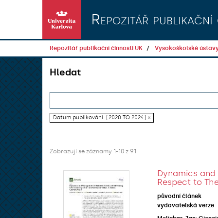
Přeskočit na obsah
Repozitář publikační 
Repozitář publikační činnosti UK
Vysokoškolské ústav
Hledat
Datum publikování: [2020 TO 2024] ×
Zobrazují se záznamy 1-10 z 91
Dynamics and M
Respect to The
původní článek
vydavatelská verze