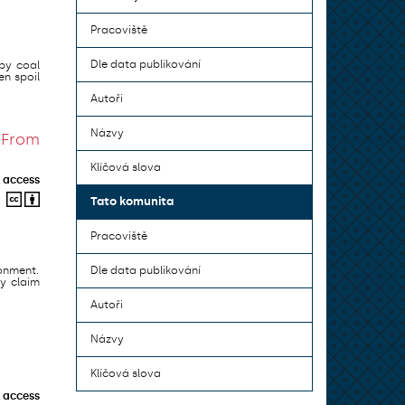
Pracoviště
Dle data publikování
 by coal
en spoil
Autoři
Názvy
 From
Klíčová slova
 access
Tato komunita
Pracoviště
ronment.
Dle data publikování
y claim
Autoři
Názvy
Klíčová slova
 access