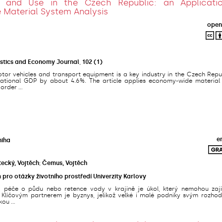
g and Use in the Czech Republic: an Applicati
Material System Analysis
open
tistics and Economy Journal
,
102
(1)
or vehicles and transport equipment is a key industry in the Czech Repub
national GDP by about 4.6%. The article applies economy-wide material
order ...
e
niha
ecký, Vojtěch
;
Čemus, Vojtěch
pro otázky životního prostředí Univerzity Karlovy
, péče o půdu nebo retence vody v krajině je úkol, který nemohou zajis
. Klíčovým partnerem je byznys, jelikož velké i malé podniky svým rozho
ou ...