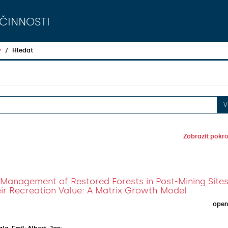
činnosti
y
Hledat
V
Zobrazit pokroč
anagement of Restored Forests in Post-Mining Sites
ir Recreation Value: A Matrix Growth Model
open