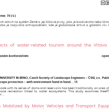
omie
,
70
(4)
h aktivit na systém Země a její klíčové prvky, jako je biodiverzita nebo klima
oba je nazývána antropocénem, kde je globalizace drtivá a globální vliv 
cts of water-related tourism around the Vltava 
vaném konferenčním
open
IVERSITY IN BRNO; Czech Society of Landscape Engineers – ČSSI, z.s.
,
Publ
cape protection – with environment hand in hand…
,
13
ade with its series of dams and reservoirs has been traditionally an area o
ace recreation linked to water ecosystems. This study examines theeff
 ...
s Mobilized by Motor Vehicles and Transport Equi