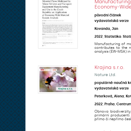
Manufacturin
Economy-Wide 
původní článek
vydavatelská verze
Kovanda, Jan
2022
,
Statistika: Sta
Manufacturing of mot
contributes to the 
analysis (EW-MSA) in 
Krajina s.r.o.
Nature Ltd.
populárně-naučná k
vydavatelská verze
Peterková, Alena
;
Kot
2022
,
Praha
,
Centrum 
Obnova biodiverzity
primární producenti
přímo či nepřímo česk