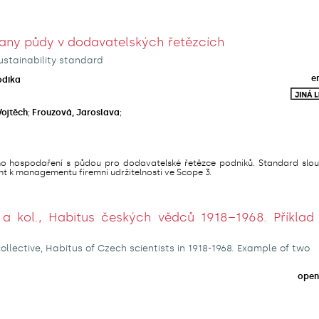
any půdy v dodavatelských řetězcích
ustainability standard
e
odika
Vojtěch
;
Frouzová, Jaroslava
;
ho hospodaření s půdou pro dodavatelské řetězce podniků. Standard slou
t k managementu firemní udržitelnosti ve Scope 3.
a kol., Habitus českých vědců 1918–1968. Příklad
llective, Habitus of Czech scientists in 1918-1968. Example of two
open