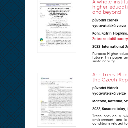
A whole-instit
higher educati
and beyond
původní článek
vydavatelská verze
Kohl, Katrin
;
Hopkins,
Zobrazit další autory
2022
,
International J
Purpose Higher educa
future. This paper a
sustainability ...
Are Trees Plan
the Czech Rep
původní článek
vydavatelská verze
Mácová, Kateřina
;
Sz
2022
,
Sustainability
,
Trees provide a wi
environment and la
conditions related to