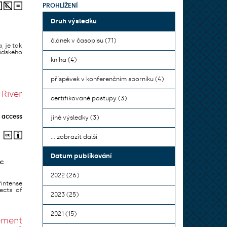
PROHLÍŽENÍ
Druh výsledku
článek v časopisu (71)
, je tak
lidského
kniha (4)
příspěvek v konferenčním sborníku (4)
River
certifikované postupy (3)
 access
jiné výsledky (3)
... zobrazit další
Datum publikování
ic
2022 (26)
fintense
ects of
2023 (25)
2021 (15)
pment