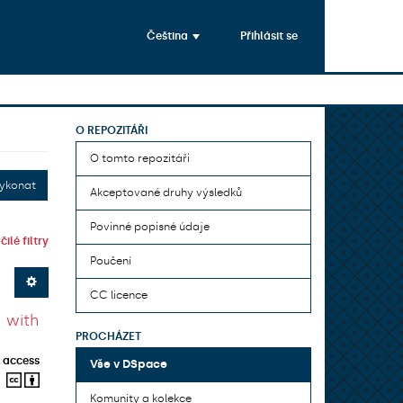
Čeština
Přihlásit se
O REPOZITÁŘI
O tomto repozitáři
ykonat
Akceptované druhy výsledků
Povinné popisné údaje
ilé filtry
Poučení
CC licence
 with
PROCHÁZET
 access
Vše v DSpace
Komunity a kolekce