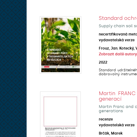
Standard ochr
Supply chain soil s
necertifikovaná met
vydavatelská verze
Frouz, Jan
;
Kotecký, 
Zobrazit další autory
2022
Standard udržitelné
dobrovolný instrumen
Martin FRANC 
generací
Martin Franc and co
generations
recenze
vydavatelská verze
Brčák, Marek