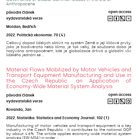
Anthropocene
open access
původní článek
vydavatelská verze
Moldan, Bedřich
2022
,
Politická ekonomie
,
70
(4)
Celkový dopad lidských aktivit na systém Země a její klíčové prvky,
jako je biodiverzita nebo klima, je tak velký, že současná doba je
nazývána antropocénem, kde je globalizace drtivá a globální vliv
lidského jednání se ...
Material Flows Mobilized by Motor Vehicles and
Transport Equipment Manufacturing and Use in
the Czech Republic: an Application of
Economy-Wide Material System Analysis
open access
původní článek
vydavatelská verze
Kovanda, Jan
2022
,
Statistika: Statistics and Economy Journal
,
102
(1)
Manufacturing of motor vehicles and transport equipment is a key
industry in the Czech Republic - it contributes to the national GDP
by about 4.6%. The article applies economy-wide material system
analysis (EW-MSA) in order ...