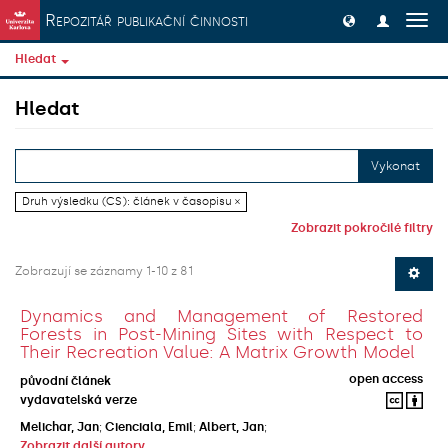
Přeskočit na obsah
Repozitář publikační činnosti
Přep
navig
Hledat
Hledat
Vykonat
Druh výsledku (CS): článek v časopisu ×
Zobrazit pokročilé filtry
Zobrazují se záznamy 1-10 z 81
Dynamics and Management of Restored
Forests in Post-Mining Sites with Respect to
Their Recreation Value: A Matrix Growth Model
open access
původní článek
vydavatelská verze
Melichar, Jan
;
Cienciala, Emil
;
Albert, Jan
;
Zobrazit další autory