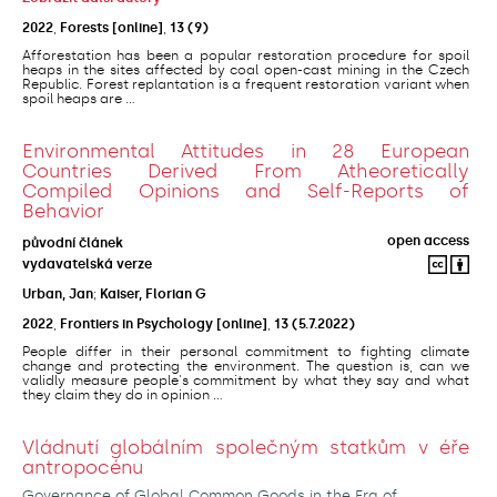
2022
,
Forests [online]
,
13
(9)
Afforestation has been a popular restoration procedure for spoil
heaps in the sites affected by coal open-cast mining in the Czech
Republic. Forest replantation is a frequent restoration variant when
spoil heaps are ...
Environmental Attitudes in 28 European
Countries Derived From Atheoretically
Compiled Opinions and Self-Reports of
Behavior
open access
původní článek
vydavatelská verze
Urban, Jan
;
Kaiser, Florian G
2022
,
Frontiers in Psychology [online]
,
13
(5.7.2022)
People differ in their personal commitment to fighting climate
change and protecting the environment. The question is, can we
validly measure people's commitment by what they say and what
they claim they do in opinion ...
Vládnutí globálním společným statkům v éře
antropocénu
Governance of Global Common Goods in the Era of