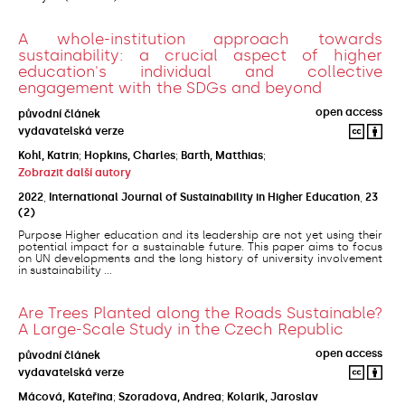
A whole-institution approach towards
sustainability: a crucial aspect of higher
education's individual and collective
engagement with the SDGs and beyond
open access
původní článek
vydavatelská verze
Kohl, Katrin
;
Hopkins, Charles
;
Barth, Matthias
;
Zobrazit další autory
2022
,
International Journal of Sustainability in Higher Education
,
23
(2)
Purpose Higher education and its leadership are not yet using their
potential impact for a sustainable future. This paper aims to focus
on UN developments and the long history of university involvement
in sustainability ...
Are Trees Planted along the Roads Sustainable?
A Large-Scale Study in the Czech Republic
open access
původní článek
vydavatelská verze
Mácová, Kateřina
;
Szoradova, Andrea
;
Kolarik, Jaroslav