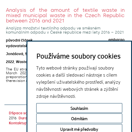
Analysis of the amount of textile waste in
mixed municipal waste in the Czech Republic
between 2016 and 2021
Analýza množství textilního odpadu ve směsném
komunálním odpadu v České republice mezi lety 2016 – 2021
embargo
původní článek
vydavatelská verze
Používáme soubory cookies
Jonášová, Soňa
;
Zoumpalová, Tereza
;
Moldan, Bedřich
2022
,
Waste Forum
,
2022
(4)
Tyto webové stránky používají soubory
The EU strategy for sustainable and circular textiles, published in
cookies a další sledovací nástroje s cílem
March 2022, sets out the aim topropose binding targets in
preparation for the reuse and recycling of textile waste as a part of
vylepšení uživatelského prostředí, analýzy
therevision of EU legislation ...
návštěvnosti webových stránek a zjištění
1
. . .
9
zdroje návštěvnosti.
Souhlasím
DSpace software
copyright © 2002-
Theme by
Odmítám
2016
DuraSpace
Kontaktujte nás
|
Vyjádření názoru
Upravit mé předvolby