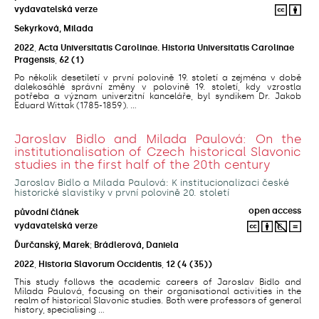
vydavatelská verze
Sekyrková, Milada
2022
,
Acta Universitatis Carolinae. Historia Universitatis Carolinae
Pragensis
,
62
(1)
Po několik desetiletí v první polovině 19. století a zejména v době
dalekosáhlé správní změny v polovině 19. století, kdy vzrostla
potřeba a význam univerzitní kanceláře, byl syndikem Dr. Jakob
Eduard Wittak (1785-1859). ...
Jaroslav Bidlo and Milada Paulová: On the
institutionalisation of Czech historical Slavonic
studies in the first half of the 20th century
Jaroslav Bidlo a Milada Paulová: K institucionalizaci české
historické slavistiky v první polovině 20. století
open access
původní článek
vydavatelská verze
Ďurčanský, Marek
;
Brádlerová, Daniela
2022
,
Historia Slavorum Occidentis
,
12
(4 (35))
This study follows the academic careers of Jaroslav Bidlo and
Milada Paulová, focusing on their organisational activities in the
realm of historical Slavonic studies. Both were professors of general
history, specialising ...