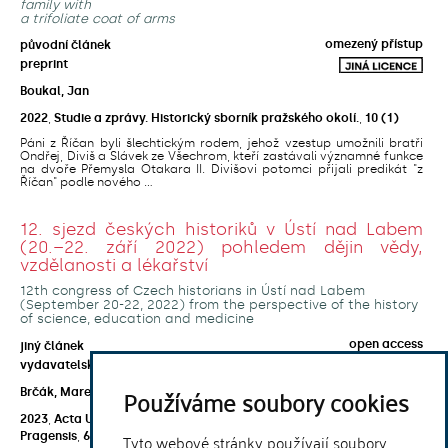
family with
a trifoliate coat of arms
omezený přístup
původní článek
preprint
Boukal, Jan
2022
,
Studie a zprávy. Historický sborník pražského okolí.
,
10
(1)
Páni z Říčan byli šlechtickým rodem, jehož vzestup umožnili bratři
Ondřej, Diviš a Slávek ze Všechrom, kteří zastávali významné funkce
na dvoře Přemysla Otakara II. Divišovi potomci přijali predikát "z
Říčan" podle nového ...
12. sjezd českých historiků v Ústí nad Labem
(20.–22. září 2022) pohledem dějin vědy,
vzdělanosti a lékařství
12th congress of Czech historians in Ústí nad Labem
(September 20-22, 2022) from the perspective of the history
of science, education and medicine
open access
jiný článek
vydavatelská verze
Používáme soubory cookies
Brčák, Marek
;
Ďurčanský, Marek
;
Svobodný, Petr
2023
,
Acta Universitatis Carolinae. Historia Universitatis Carolinae
Tyto webové stránky používají soubory
Pragensis
,
62
(2)