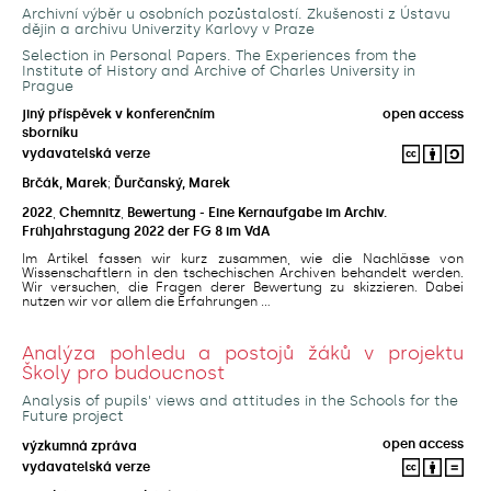
Archivní výběr u osobních pozůstalostí. Zkušenosti z Ústavu
dějin a archivu Univerzity Karlovy v Praze
Selection in Personal Papers. The Experiences from the
Institute of History and Archive of Charles University in
Prague
jiný příspěvek v konferenčním
open access
sborníku
vydavatelská verze
Brčák, Marek
;
Ďurčanský, Marek
2022
,
Chemnitz
,
Bewertung - Eine Kernaufgabe im Archiv.
Frühjahrstagung 2022 der FG 8 im VdA
Im Artikel fassen wir kurz zusammen, wie die Nachlässe von
Wissenschaftlern in den tschechischen Archiven behandelt werden.
Wir versuchen, die Fragen derer Bewertung zu skizzieren. Dabei
nutzen wir vor allem die Erfahrungen ...
Analýza pohledu a postojů žáků v projektu
Školy pro budoucnost
Analysis of pupils' views and attitudes in the Schools for the
Future project
open access
výzkumná zpráva
vydavatelská verze