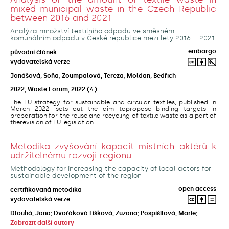
mixed municipal waste in the Czech Republic
between 2016 and 2021
Analýza množství textilního odpadu ve směsném
komunálním odpadu v České republice mezi lety 2016 – 2021
embargo
původní článek
vydavatelská verze
Jonášová, Soňa
;
Zoumpalová, Tereza
;
Moldan, Bedřich
2022
,
Waste Forum
,
2022
(4)
The EU strategy for sustainable and circular textiles, published in
March 2022, sets out the aim topropose binding targets in
preparation for the reuse and recycling of textile waste as a part of
therevision of EU legislation ...
Metodika zvyšování kapacit místních aktérů k
udržitelnému rozvoji regionu
Methodology for increasing the capacity of local actors for
sustainable development of the region
open access
certifikovaná metodika
vydavatelská verze
Dlouhá, Jana
;
Dvořáková Líšková, Zuzana
;
Pospíšilová, Marie
;
Zobrazit další autory