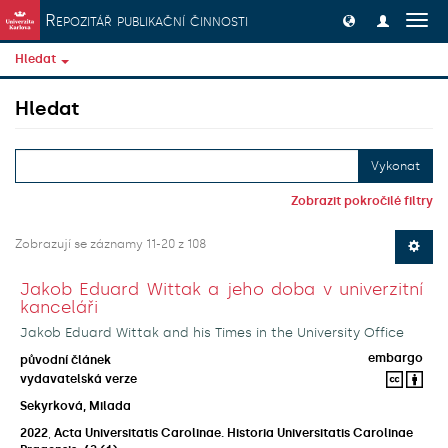
Přeskočit na obsah
Repozitář publikační činnosti
Přep
navig
Hledat
Hledat
Vykonat
Zobrazit pokročilé filtry
Zobrazují se záznamy 11-20 z 108
Jakob Eduard Wittak a jeho doba v univerzitní
kanceláři
Jakob Eduard Wittak and his Times in the University Office
embargo
původní článek
vydavatelská verze
Sekyrková, Milada
2022
,
Acta Universitatis Carolinae. Historia Universitatis Carolinae