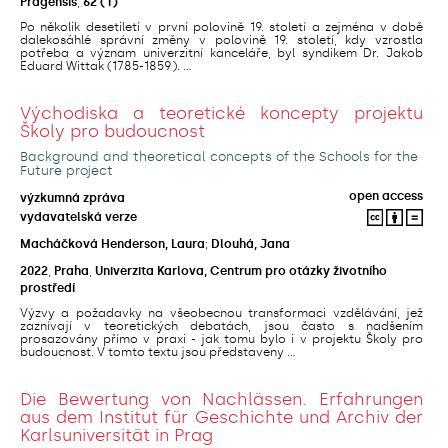
Pragensis
,
62
(1)
Po několik desetiletí v první polovině 19. století a zejména v době
dalekosáhlé správní změny v polovině 19. století, kdy vzrostla
potřeba a význam univerzitní kanceláře, byl syndikem Dr. Jakob
Eduard Wittak (1785-1859). ...
Východiska a teoretické koncepty projektu
Školy pro budoucnost
Background and theoretical concepts of the Schools for the
Future project
open access
výzkumná zpráva
vydavatelská verze
Macháčková Henderson, Laura
;
Dlouhá, Jana
2022
,
Praha
,
Univerzita Karlova, Centrum pro otázky životního
prostředí
Výzvy a požadavky na všeobecnou transformaci vzdělávání, jež
zaznívají v teoretických debatách, jsou často s nadšením
prosazovány přímo v praxi - jak tomu bylo i v projektu Školy pro
budoucnost. V tomto textu jsou představeny ...
Die Bewertung von Nachlässen. Erfahrungen
aus dem Institut für Geschichte und Archiv der
Karlsuniversität in Prag