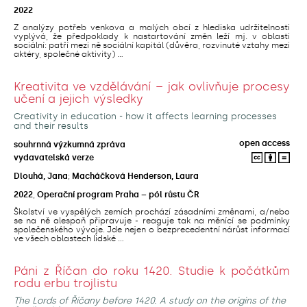
2022
Z analýzy potřeb venkova a malých obcí z hlediska udržitelnosti
vyplývá, že předpoklady k nastartování změn leží mj. v oblasti
sociální: patří mezi ně sociální kapitál (důvěra, rozvinuté vztahy mezi
aktéry, společné aktivity) ...
Kreativita ve vzdělávání – jak ovlivňuje procesy
učení a jejich výsledky
Creativity in education - how it affects learning processes
and their results
open access
souhrnná výzkumná zpráva
vydavatelská verze
Dlouhá, Jana
;
Macháčková Henderson, Laura
2022
,
Operační program Praha – pól růstu ČR
Školství ve vyspělých zemích prochází zásadními změnami, a/nebo
se na ně alespoň připravuje - reaguje tak na měnící se podmínky
společenského vývoje. Jde nejen o bezprecedentní nárůst informací
ve všech oblastech lidské ...
Páni z Říčan do roku 1420. Studie k počátkům
rodu erbu trojlistu
The Lords of Říčany before 1420. A study on the origins of the