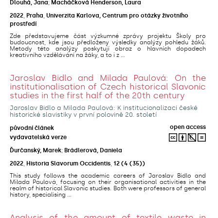
Dlouhá, Jana
;
Macháčková Henderson, Laura
2022
,
Praha
,
Univerzita Karlova, Centrum pro otázky životního
prostředí
Zde představujeme část výzkumné zprávy projektu Školy pro
budoucnost, kde jsou předloženy výsledky analýzy pohledu žáků.
Metody této analýzy poskytují obraz o hlavních dopadech
kreativního vzdělávání na žáky, a to i z ...
Jaroslav Bidlo and Milada Paulová: On the
institutionalisation of Czech historical Slavonic
studies in the first half of the 20th century
Jaroslav Bidlo a Milada Paulová: K institucionalizaci české
historické slavistiky v první polovině 20. století
open access
původní článek
vydavatelská verze
Ďurčanský, Marek
;
Brádlerová, Daniela
2022
,
Historia Slavorum Occidentis
,
12
(4 (35))
This study follows the academic careers of Jaroslav Bidlo and
Milada Paulová, focusing on their organisational activities in the
realm of historical Slavonic studies. Both were professors of general
history, specialising ...
Analysis of the amount of textile waste in