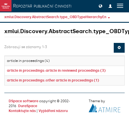
Přeskočit na obsah
Repozitář publikační činnosti
Přep
navig
xmlui.Discovery.AbstractSearch.type_OBDTypeHierarchyEn
xmlui.Discovery.AbstractSearch.type_OBDTy
Zobrazují se záznamy 1-3
article in proceedings (4)
article in proceedings::article in reviewed proceedings (3)
article in proceedings::other article in proceedings (1)
DSpace software
copyright © 2002-
Theme by
2016
DuraSpace
Kontaktujte nás
|
Vyjádření názoru