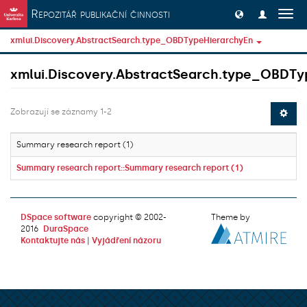
Přeskočit na obsah
Repozitář publikační činnosti
Přep
navig
xmlui.Discovery.AbstractSearch.type_OBDTypeHierarchyEn
xmlui.Discovery.AbstractSearch.type_OBDTy
Zobrazují se záznamy 1-2
Summary research report (1)
Summary research report::Summary research report (1)
DSpace software
copyright © 2002-
Theme by
2016
DuraSpace
Kontaktujte nás
|
Vyjádření názoru