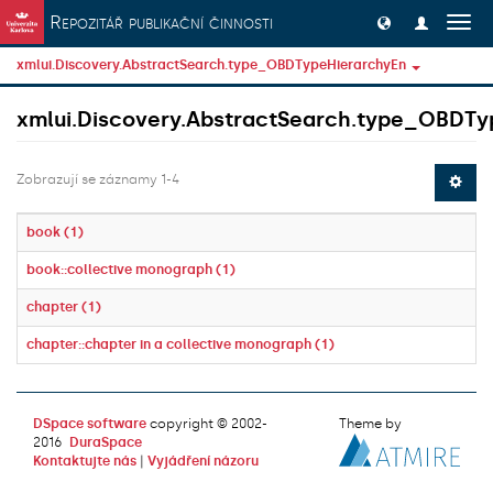
Přeskočit na obsah
Repozitář publikační činnosti
Přep
navig
xmlui.Discovery.AbstractSearch.type_OBDTypeHierarchyEn
xmlui.Discovery.AbstractSearch.type_OBDTy
Zobrazují se záznamy 1-4
book (1)
book::collective monograph (1)
chapter (1)
chapter::chapter in a collective monograph (1)
DSpace software
copyright © 2002-
Theme by
2016
DuraSpace
Kontaktujte nás
|
Vyjádření názoru