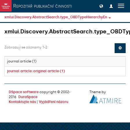
Přeskočit na obsah
Repozitář publikační činnosti
Přep
navig
xmlui.Discovery.AbstractSearch.type_OBDTypeHierarchyEn
xmlui.Discovery.AbstractSearch.type_OBDTy
Zobrazují se záznamy 1-2
journal article (1)
journal article::original article (1)
DSpace software
copyright © 2002-
Theme by
2016
DuraSpace
Kontaktujte nás
|
Vyjádření názoru