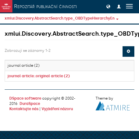
Přeskočit na obsah
Repozitář publikační činnosti
Přep
navig
xmlui.Discovery.AbstractSearch.type_OBDTypeHierarchyEn
xmlui.Discovery.AbstractSearch.type_OBDTy
Zobrazují se záznamy 1-2
journal article (2)
journal article::original article (2)
DSpace software
copyright © 2002-
Theme by
2016
DuraSpace
Kontaktujte nás
|
Vyjádření názoru