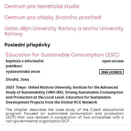
Centrum pro teoretická studia
Centrum pro otázky životního prostředí
Ústav dějin Univerzity Karlovy a archiv Univerzity
Karlovy
Poslední příspěvky
Education for Sustainable Consumption (ESC)
kapitola v informační
open access
publikaci
vydavatelská verze
Dlouhá, Jana
2023
,
Tokyo
,
United Nations University, Institute for the Advanced
Study of Sustainability (UNU-IAS)
,
Driving Sustainable Consumption
and Production at the Local Level: Education for Sustainable
Development Projects from the Global RCE Network
The chapter describes the case study of the Czech educational
program focused on sustainable consumption and production
(SCP) that was realized in cooperation of two universities with a
non-governmental organization.SCP ...