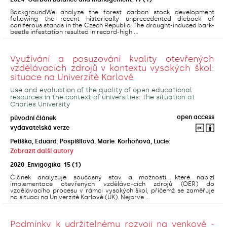
BackgroundWe analyze the forest carbon stock development
following the recent historically unprecedented dieback of
coniferous stands in the Czech Republic. The drought-induced bark-
beetle infestation resulted in record-high ...
Využívání a posuzování kvality otevřených
vzdělávacích zdrojů v kontextu vysokých škol:
situace na Univerzitě Karlově
Use and evaluation of the quality of open educational
resources in the context of universities: the situation at
Charles University
open access
původní článek
vydavatelská verze
Petiška, Eduard
;
Pospíšilová, Marie
;
Korhoňová, Lucie
;
Zobrazit další autory
2020
,
Envigogika
,
15
(1)
Článek analyzuje současný stav a možnosti, které nabízí
implementace otevřených vzděláva-cích zdrojů (OER) do
vzdělávacího procesu v rámci vysokých škol, přičemž se zaměřuje
na situaci na Univerzitě Karlově (UK). Nejprve ...
Podmínky k udržitelnému rozvoji na venkově -