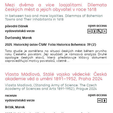
Mezi dvěma a více loajalitami. Dilemata
českých měst a jejich obyvatel v roce 1618
In between two and more loyalties. Dilemmas of Bohemian
Towns and Their Inhabitants in 1618
open access
původní článek
vydavatelská verze
Ďurčanský, Marek
2025
,
Historický ústav ČSAV
,
Folia Historica Bohemica
,
39
(2)
Tato studie je zaměřena na situaci českých měst během prvního
roku Českého povstání. Její součástí je rámcová analýza Druhé
apologie českých stavů, která představuje klíčový dokument
ospravedlňující motivy povstalců, včetně ...
Vlasta Mádlová, Stálé vojsko vědecké: Česká
akademie věd a umění 1891–1952, Praha 2024
Vlasta Madlová, (Standing Army of Science: The Czech
Academy of Sciences and Arts 1891-1952), Prague 2024
open access
recenze
vydavatelská verze
Brčák, Marek