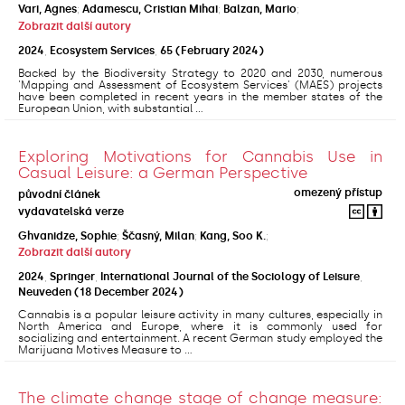
Vari, Agnes
;
Adamescu, Cristian Mihai
;
Balzan, Mario
;
Zobrazit další autory
2024
,
Ecosystem Services
,
65
(February 2024)
Backed by the Biodiversity Strategy to 2020 and 2030, numerous
'Mapping and Assessment of Ecosystem Services' (MAES) projects
have been completed in recent years in the member states of the
European Union, with substantial ...
Exploring Motivations for Cannabis Use in
Casual Leisure: a German Perspective
omezený přístup
původní článek
vydavatelská verze
Ghvanidze, Sophie
;
Ščasný, Milan
;
Kang, Soo K.
;
Zobrazit další autory
2024
,
Springer
,
International Journal of the Sociology of Leisure
,
Neuveden
(18 December 2024)
Cannabis is a popular leisure activity in many cultures, especially in
North America and Europe, where it is commonly used for
socializing and entertainment. A recent German study employed the
Marijuana Motives Measure to ...
The climate change stage of change measure: