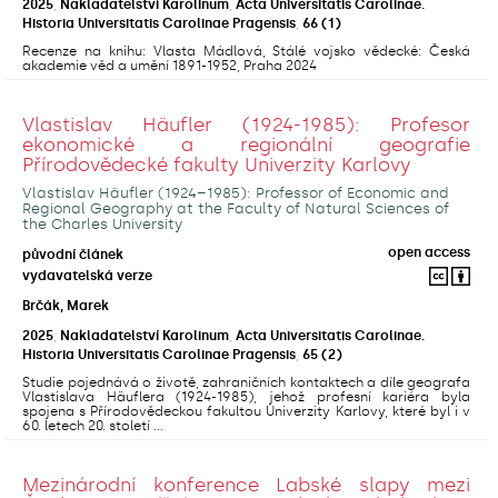
2025
,
Nakladatelství Karolinum
,
Acta Universitatis Carolinae.
Historia Universitatis Carolinae Pragensis
,
66
(1)
Recenze na knihu: Vlasta Mádlová, Stálé vojsko vědecké: Česká
akademie věd a umění 1891-1952, Praha 2024
Vlastislav Häufler (1924-1985): Profesor
ekonomické a regionální geografie
Přírodovědecké fakulty Univerzity Karlovy
Vlastislav Häufler (1924–1985): Professor of Economic and
Regional Geography at the Faculty of Natural Sciences of
the Charles University
open access
původní článek
vydavatelská verze
Brčák, Marek
2025
,
Nakladatelství Karolinum
,
Acta Universitatis Carolinae.
Historia Universitatis Carolinae Pragensis
,
65
(2)
Studie pojednává o životě, zahraničních kontaktech a díle geografa
Vlastislava Häuflera (1924-1985), jehož profesní kariéra byla
spojena s Přírodovědeckou fakultou Univerzity Karlovy, které byl i v
60. letech 20. století ...
Mezinárodní konference Labské slapy mezi