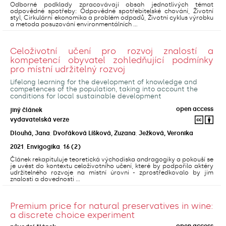
Odborné podklady zpracovávají obsah jednotlivých témat
odpovědné spotřeby: Odpovědné spotřebitelské chování, Životní
styl, Cirkulární ekonomika a problém odpadů, Životní cyklus výrobku
a metoda posuzování environmentálních ...
Celoživotní učení pro rozvoj znalostí a
kompetencí obyvatel zohledňující podmínky
pro místní udržitelný rozvoj
Lifelong learning for the development of knowledge and
competences of the population, taking into account the
conditions for local sustainable development
open access
jiný článek
vydavatelská verze
Dlouhá, Jana
;
Dvořáková Líšková, Zuzana
;
Ježková, Veronika
2021
,
Envigogika
,
16
(2)
Článek rekapituluje teoretická východiska andragogiky a pokouší se
je uvést do kontextu celoživotního učení, které by podpořilo aktéry
udržitelného rozvoje na místní úrovni - zprostředkovalo by jim
znalosti a dovednosti ...
Premium price for natural preservatives in wine:
a discrete choice experiment
open access