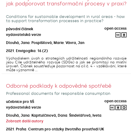
jak podporovat transformační procesy v praxi?
Conditions for sustainable development in rural areas - how
to support transformation processes in practice?
open access
původní článek
vydavatelská verze
Dlouhá, Jana
;
Pospíšilová, Marie
;
Vávra, Jan
2021
,
Envigogika
,
16
(2)
Východiskem úvah o strategiích udržitelnosti regionálního rozvoje
jsou Cíle udržitelného rozvoje (SDGs) a jak se promítají na místní
úroveň. Článek soustřeďuje pozornost na cíl č. 4 - vzdělávání, které
může významně ...
Odborné podklady k odpovědné spotřebě
Professional documents for responsible consumption
open access
učebnice pro SŠ
vydavatelská verze
Dlouhá, Jana
;
Kapitulčinová, Dana
;
Šindelářová, Iveta
;
Zobrazit další autory
2021
,
Praha
,
Centrum pro otázky životního prostředí UK