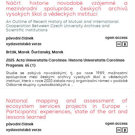
Náčrt historie novodobé vzájemné a
mezinárodní spolupráce českých archivů
vysokých škol a vědeckých institucí
An Outline of Recent History of Mutual and International
Cooperation Between Czech University Archives and
Scientific Institutions
open access
původní článek
vydavatelská verze
Brčák, Marek
;
Ďurčanský, Marek
2025
,
Acta Universitatis Carolinae. Historia Universitatis Carolinae
Pragensis
,
65
(1)
Studie se zabývá novodobými, tj. po roce 1989, možnostmi
spolupráce mezi českými archivy vysokých škol a vědeckých
institucí, která v roce 2020 získala nový organizační rámec v podobě
Odborné skupiny vysokoškolských a ...
National mapping and assessment of
ecosystem services projects in Europe -
Participants' experiences, state of the art and
lessons learned
open access
původní článek
vydavatelská verze