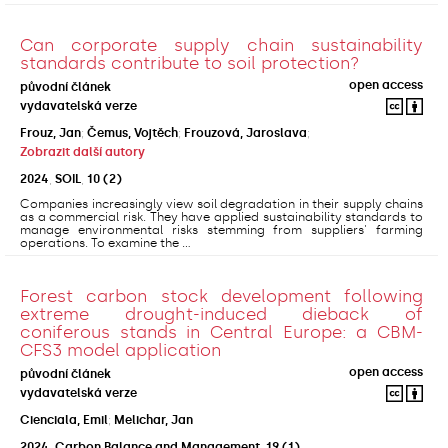
Can corporate supply chain sustainability
standards contribute to soil protection?
open access
původní článek
vydavatelská verze
Frouz, Jan
;
Čemus, Vojtěch
;
Frouzová, Jaroslava
;
Zobrazit další autory
2024
,
SOIL
,
10
(2)
Companies increasingly view soil degradation in their supply chains
as a commercial risk. They have applied sustainability standards to
manage environmental risks stemming from suppliers' farming
operations. To examine the ...
Forest carbon stock development following
extreme drought-induced dieback of
coniferous stands in Central Europe: a CBM-
CFS3 model application
open access
původní článek
vydavatelská verze
Cienciala, Emil
;
Melichar, Jan
2024
,
Carbon Balance and Management
,
19
(1)