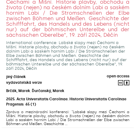
Čechami a Míšní. Historie plavby, obchodu a
života (nejen) na českém dolním Labi a saském
horním Labi / Die Stromschnellen der Elbe
zwischen Böhmen und Meißen. Geschichte der
Schifffahrt, des Handels und des Lebens (nicht
nur) auf der böhmischen Unterelbe und der
sächsischen Oberelbe“, 19. září 2024, Děčín
International conference: Labské slapy mezi Čechami a
Míšní. Historie plavby, obchodu a života (nejen) na českém
dolním Labi a saském horním Labi / Die Stromschnellen der
Elbe zwischen Böhmen und Meißen. Geschichte der
Schifffahrt, des Handels und des Lebens (nicht nur) auf der
böhmischen Unterelbe und der sächsischen Oberelbe“, 19.
září 2024, Děčín
open access
jiný článek
vydavatelská verze
Brčák, Marek
;
Ďurčanský, Marek
2025
,
Acta Universitatis Carolinae. Historia Universitatis Carolinae
Pragensis
,
65
(1)
Zpráva o mezinárodní konferenci: "Labské slapy mezi Čechami a
Míšní. Historie plavby, obchodu a života (nejen) na českém dolním
Labi a saském horním Labi / Die Stromschnellen der Elbe zwischen
Böhmen und Meißen. Geschichte ...