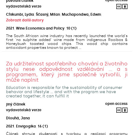
původní článek
vydavatelská verze
Chikumbi, Lydia
;
Ščasný, Milan
;
Muchapondwa, Edwin
;
Zobrazit další autory
2021
,
Wine Economics and Policy
,
10
(1)
The South African wine industry has recently launched the world's
first 'no sulphite added' wine made from indigenous Rooibos &
Honeybush toasted wood chips. This wood chip contains
antioxidant properties known to protect ...
Za udržitelnost spotřebního chování a životního
stylu nese odpovědnost vzdělávání ... a s
programem, který jsme společně vytvořili, ji
může naplnit
Education is responsible for the sustainability of consumer
behavior and lifestyle ... and with the program we have
created together, it can fulfill it
open access
jiný článek
vydavatelská verze
Dlouhá, Jana
2021
,
Envigogika
,
16
(1)
Článek shrnuje zkušenosti s tvorbou a realizací programu