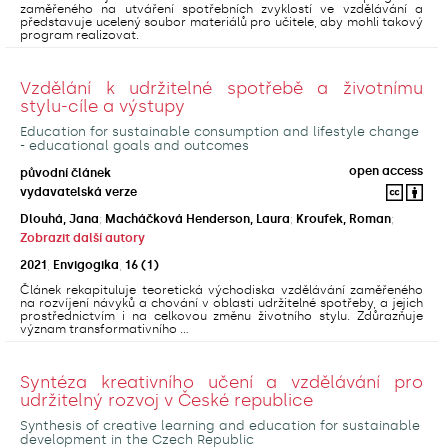
zaměřeného na utváření spotřebních zvyklostí ve vzdělávání a
představuje ucelený soubor materiálů pro učitele, aby mohli takový
program realizovat.
Vzdělání k udržitelné spotřebě a životnímu
stylu-cíle a výstupy
Education for sustainable consumption and lifestyle change
- educational goals and outcomes
open access
původní článek
vydavatelská verze
Dlouhá, Jana
;
Macháčková Henderson, Laura
;
Kroufek, Roman
;
Zobrazit další autory
2021
,
Envigogika
,
16
(1)
Článek rekapituluje teoretická východiska vzdělávání zaměřeného
na rozvíjení návyků a chování v oblasti udržitelné spotřeby, a jejich
prostřednictvím i na celkovou změnu životního stylu. Zdůrazňuje
význam transformativního ...
Syntéza kreativního učení a vzdělávání pro
udržitelný rozvoj v České republice
Synthesis of creative learning and education for sustainable
development in the Czech Republic