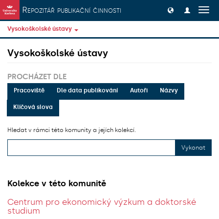
Přeskočit na obsah
Repozitář publikační činnosti
Přep
navig
Vysokoškolské ústavy
Vysokoškolské ústavy
PROCHÁZET DLE
Pracoviště
Dle data publikování
Autoři
Názvy
Klíčová slova
Hledat v rámci této komunity a jejích kolekcí.
Vykonat
Kolekce v této komunitě
Centrum pro ekonomický výzkum a doktorské
studium