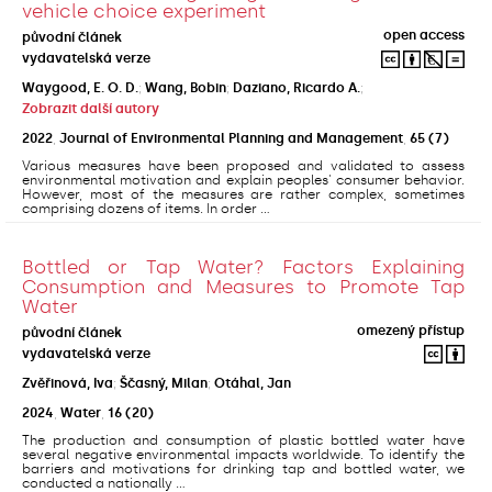
vehicle choice experiment
open access
původní článek
vydavatelská verze
Waygood, E. O. D.
;
Wang, Bobin
;
Daziano, Ricardo A.
;
Zobrazit další autory
2022
,
Journal of Environmental Planning and Management
,
65
(7)
Various measures have been proposed and validated to assess
environmental motivation and explain peoples' consumer behavior.
However, most of the measures are rather complex, sometimes
comprising dozens of items. In order ...
Bottled or Tap Water? Factors Explaining
Consumption and Measures to Promote Tap
Water
omezený přístup
původní článek
vydavatelská verze
Zvěřinová, Iva
;
Ščasný, Milan
;
Otáhal, Jan
2024
,
Water
,
16
(20)
The production and consumption of plastic bottled water have
several negative environmental impacts worldwide. To identify the
barriers and motivations for drinking tap and bottled water, we
conducted a nationally ...