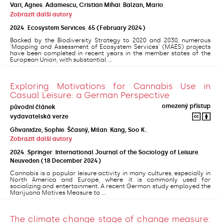
Vari, Agnes
;
Adamescu, Cristian Mihai
;
Balzan, Mario
;
Zobrazit další autory
2024
,
Ecosystem Services
,
65
(February 2024)
Backed by the Biodiversity Strategy to 2020 and 2030, numerous
'Mapping and Assessment of Ecosystem Services' (MAES) projects
have been completed in recent years in the member states of the
European Union, with substantial ...
Exploring Motivations for Cannabis Use in
Casual Leisure: a German Perspective
omezený přístup
původní článek
vydavatelská verze
Ghvanidze, Sophie
;
Ščasný, Milan
;
Kang, Soo K.
;
Zobrazit další autory
2024
,
Springer
,
International Journal of the Sociology of Leisure
,
Neuveden
(18 December 2024)
Cannabis is a popular leisure activity in many cultures, especially in
North America and Europe, where it is commonly used for
socializing and entertainment. A recent German study employed the
Marijuana Motives Measure to ...
The climate change stage of change measure: