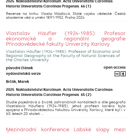
2025
,
Nakladatelství Karolinum
,
Acta Universitatis Carolinae.
Historia Universitatis Carolinae Pragensis
,
66
(1)
Recenze na knihu: Vlasta Mádlová, Stálé vojsko vědecké: Česká
akademie věd a umění 1891-1952, Praha 2024
Vlastislav Häufler (1924-1985): Profesor
ekonomické a regionální geografie
Přírodovědecké fakulty Univerzity Karlovy
Vlastislav Häufler (1924–1985): Professor of Economic and
Regional Geography at the Faculty of Natural Sciences of
the Charles University
open access
původní článek
vydavatelská verze
Brčák, Marek
2025
,
Nakladatelství Karolinum
,
Acta Universitatis Carolinae.
Historia Universitatis Carolinae Pragensis
,
65
(2)
Studie pojednává o životě, zahraničních kontaktech a díle geografa
Vlastislava Häuflera (1924-1985), jehož profesní kariéra byla
spojena s Přírodovědeckou fakultou Univerzity Karlovy, které byl i v
60. letech 20. století ...
Mezinárodní konference Labské slapy mezi