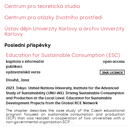
Centrum pro teoretická studia
Centrum pro otázky životního prostředí
Ústav dějin Univerzity Karlovy a archiv Univerzity
Karlovy
Poslední příspěvky
Education for Sustainable Consumption (ESC)
kapitola v informační
open access
publikaci
vydavatelská verze
Dlouhá, Jana
2023
,
Tokyo
,
United Nations University, Institute for the Advanced
Study of Sustainability (UNU-IAS)
,
Driving Sustainable Consumption
and Production at the Local Level: Education for Sustainable
Development Projects from the Global RCE Network
The chapter describes the case study of the Czech educational
program focused on sustainable consumption and production
(SCP) that was realized in cooperation of two universities with a
non-governmental organization.SCP ...