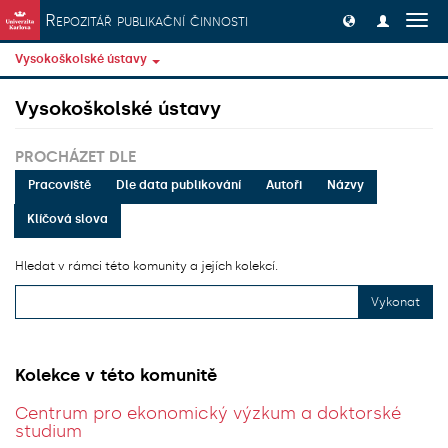
Přeskočit na obsah
Repozitář publikační činnosti
Přep
navig
Vysokoškolské ústavy
Vysokoškolské ústavy
PROCHÁZET DLE
Pracoviště
Dle data publikování
Autoři
Názvy
Klíčová slova
Hledat v rámci této komunity a jejích kolekcí.
Vykonat
Kolekce v této komunitě
Centrum pro ekonomický výzkum a doktorské
studium