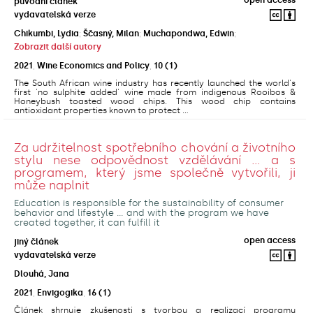
původní článek
vydavatelská verze
Chikumbi, Lydia
;
Ščasný, Milan
;
Muchapondwa, Edwin
;
Zobrazit další autory
2021
,
Wine Economics and Policy
,
10
(1)
The South African wine industry has recently launched the world's
first 'no sulphite added' wine made from indigenous Rooibos &
Honeybush toasted wood chips. This wood chip contains
antioxidant properties known to protect ...
Za udržitelnost spotřebního chování a životního
stylu nese odpovědnost vzdělávání ... a s
programem, který jsme společně vytvořili, ji
může naplnit
Education is responsible for the sustainability of consumer
behavior and lifestyle ... and with the program we have
created together, it can fulfill it
open access
jiný článek
vydavatelská verze
Dlouhá, Jana
2021
,
Envigogika
,
16
(1)
Článek shrnuje zkušenosti s tvorbou a realizací programu