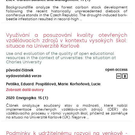
BackgroundWe analyze the forest carbon stock development
following the recent historically unprecedented dieback of
coniferous stands in the Czech Republic. The drought-induced bark-
beetle infestation resulted in record-high ...
Využívání a posuzování kvality otevřených
vzdělávacích zdrojů v kontextu vysokých škol:
situace na Univerzitě Karlově
Use and evaluation of the quality of open educational
resources in the context of universities: the situation at
Charles University
open access
původní článek
vydavatelská verze
Petiška, Eduard
;
Pospíšilová, Marie
;
Korhoňová, Lucie
;
Zobrazit další autory
2020
,
Envigogika
,
15
(1)
Článek analyzuje současný stav a možnosti, které nabízí
implementace otevřených vzděláva-cích zdrojů (OER) do
vzdělávacího procesu v rámci vysokých škol, přičemž se zaměřuje
na situaci na Univerzitě Karlově (UK). Nejprve ...
Podmínky k udržitelnému rozvoji na venkově -