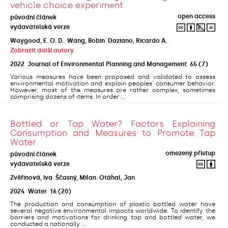
vehicle choice experiment
open access
původní článek
vydavatelská verze
Waygood, E. O. D.
;
Wang, Bobin
;
Daziano, Ricardo A.
;
Zobrazit další autory
2022
,
Journal of Environmental Planning and Management
,
65
(7)
Various measures have been proposed and validated to assess
environmental motivation and explain peoples' consumer behavior.
However, most of the measures are rather complex, sometimes
comprising dozens of items. In order ...
Bottled or Tap Water? Factors Explaining
Consumption and Measures to Promote Tap
Water
omezený přístup
původní článek
vydavatelská verze
Zvěřinová, Iva
;
Ščasný, Milan
;
Otáhal, Jan
2024
,
Water
,
16
(20)
The production and consumption of plastic bottled water have
several negative environmental impacts worldwide. To identify the
barriers and motivations for drinking tap and bottled water, we
conducted a nationally ...