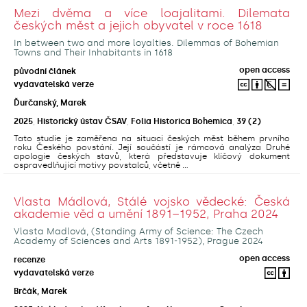
Mezi dvěma a více loajalitami. Dilemata
českých měst a jejich obyvatel v roce 1618
In between two and more loyalties. Dilemmas of Bohemian
Towns and Their Inhabitants in 1618
open access
původní článek
vydavatelská verze
Ďurčanský, Marek
2025
,
Historický ústav ČSAV
,
Folia Historica Bohemica
,
39
(2)
Tato studie je zaměřena na situaci českých měst během prvního
roku Českého povstání. Její součástí je rámcová analýza Druhé
apologie českých stavů, která představuje klíčový dokument
ospravedlňující motivy povstalců, včetně ...
Vlasta Mádlová, Stálé vojsko vědecké: Česká
akademie věd a umění 1891–1952, Praha 2024
Vlasta Madlová, (Standing Army of Science: The Czech
Academy of Sciences and Arts 1891-1952), Prague 2024
open access
recenze
vydavatelská verze
Brčák, Marek