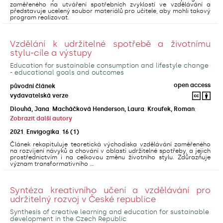
zaměřeného na utváření spotřebních zvyklostí ve vzdělávání a
představuje ucelený soubor materiálů pro učitele, aby mohli takový
program realizovat.
Vzdělání k udržitelné spotřebě a životnímu
stylu-cíle a výstupy
Education for sustainable consumption and lifestyle change
- educational goals and outcomes
open access
původní článek
vydavatelská verze
Dlouhá, Jana
;
Macháčková Henderson, Laura
;
Kroufek, Roman
;
Zobrazit další autory
2021
,
Envigogika
,
16
(1)
Článek rekapituluje teoretická východiska vzdělávání zaměřeného
na rozvíjení návyků a chování v oblasti udržitelné spotřeby, a jejich
prostřednictvím i na celkovou změnu životního stylu. Zdůrazňuje
význam transformativního ...
Syntéza kreativního učení a vzdělávání pro
udržitelný rozvoj v České republice
Synthesis of creative learning and education for sustainable
development in the Czech Republic