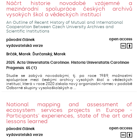
Náčrt historie novodobé vzájemné a
mezinárodní spolupráce českých archivů
vysokých škol a vědeckých institucí
An Outline of Recent History of Mutual and International
Cooperation Between Czech University Archives and
Scientific Institutions
open access
původní článek
vydavatelská verze
Brčák, Marek
;
Ďurčanský, Marek
2025
,
Acta Universitatis Carolinae. Historia Universitatis Carolinae
Pragensis
,
65
(1)
Studie se zabývá novodobými, tj. po roce 1989, možnostmi
spolupráce mezi českými archivy vysokých škol a vědeckých
institucí, která v roce 2020 získala nový organizační rámec v podobě
Odborné skupiny vysokoškolských a ...
National mapping and assessment of
ecosystem services projects in Europe -
Participants' experiences, state of the art and
lessons learned
open access
původní článek
vydavatelská verze