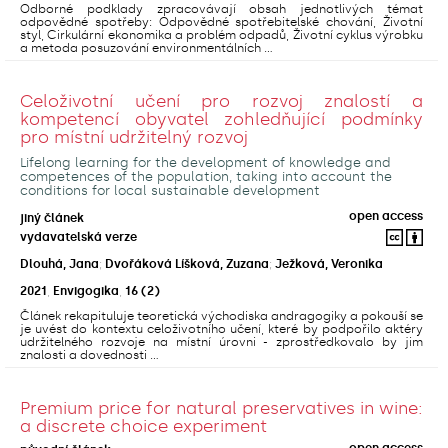
Odborné podklady zpracovávají obsah jednotlivých témat
odpovědné spotřeby: Odpovědné spotřebitelské chování, Životní
styl, Cirkulární ekonomika a problém odpadů, Životní cyklus výrobku
a metoda posuzování environmentálních ...
Celoživotní učení pro rozvoj znalostí a
kompetencí obyvatel zohledňující podmínky
pro místní udržitelný rozvoj
Lifelong learning for the development of knowledge and
competences of the population, taking into account the
conditions for local sustainable development
open access
jiný článek
vydavatelská verze
Dlouhá, Jana
;
Dvořáková Líšková, Zuzana
;
Ježková, Veronika
2021
,
Envigogika
,
16
(2)
Článek rekapituluje teoretická východiska andragogiky a pokouší se
je uvést do kontextu celoživotního učení, které by podpořilo aktéry
udržitelného rozvoje na místní úrovni - zprostředkovalo by jim
znalosti a dovednosti ...
Premium price for natural preservatives in wine:
a discrete choice experiment
open access