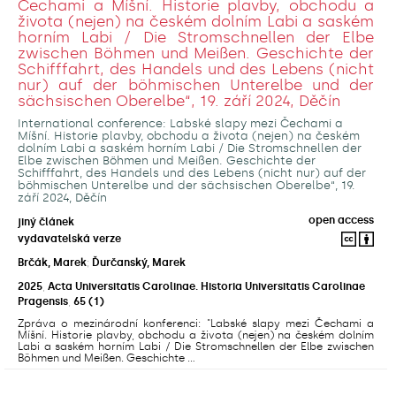
Čechami a Míšní. Historie plavby, obchodu a
života (nejen) na českém dolním Labi a saském
horním Labi / Die Stromschnellen der Elbe
zwischen Böhmen und Meißen. Geschichte der
Schifffahrt, des Handels und des Lebens (nicht
nur) auf der böhmischen Unterelbe und der
sächsischen Oberelbe“, 19. září 2024, Děčín
International conference: Labské slapy mezi Čechami a
Míšní. Historie plavby, obchodu a života (nejen) na českém
dolním Labi a saském horním Labi / Die Stromschnellen der
Elbe zwischen Böhmen und Meißen. Geschichte der
Schifffahrt, des Handels und des Lebens (nicht nur) auf der
böhmischen Unterelbe und der sächsischen Oberelbe“, 19.
září 2024, Děčín
open access
jiný článek
vydavatelská verze
Brčák, Marek
;
Ďurčanský, Marek
2025
,
Acta Universitatis Carolinae. Historia Universitatis Carolinae
Pragensis
,
65
(1)
Zpráva o mezinárodní konferenci: "Labské slapy mezi Čechami a
Míšní. Historie plavby, obchodu a života (nejen) na českém dolním
Labi a saském horním Labi / Die Stromschnellen der Elbe zwischen
Böhmen und Meißen. Geschichte ...