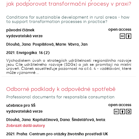
jak podporovat transformační procesy v praxi?
Conditions for sustainable development in rural areas - how
to support transformation processes in practice?
open access
původní článek
vydavatelská verze
Dlouhá, Jana
;
Pospíšilová, Marie
;
Vávra, Jan
2021
,
Envigogika
,
16
(2)
Východiskem úvah o strategiích udržitelnosti regionálního rozvoje
jsou Cíle udržitelného rozvoje (SDGs) a jak se promítají na místní
úroveň. Článek soustřeďuje pozornost na cíl č. 4 - vzdělávání, které
může významně ...
Odborné podklady k odpovědné spotřebě
Professional documents for responsible consumption
open access
učebnice pro SŠ
vydavatelská verze
Dlouhá, Jana
;
Kapitulčinová, Dana
;
Šindelářová, Iveta
;
Zobrazit další autory
2021
,
Praha
,
Centrum pro otázky životního prostředí UK