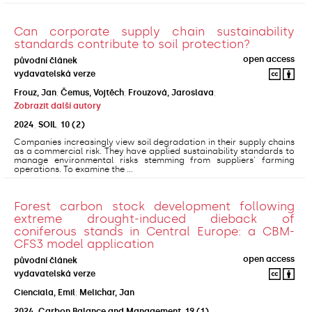
Can corporate supply chain sustainability
standards contribute to soil protection?
open access
původní článek
vydavatelská verze
Frouz, Jan
;
Čemus, Vojtěch
;
Frouzová, Jaroslava
;
Zobrazit další autory
2024
,
SOIL
,
10
(2)
Companies increasingly view soil degradation in their supply chains
as a commercial risk. They have applied sustainability standards to
manage environmental risks stemming from suppliers' farming
operations. To examine the ...
Forest carbon stock development following
extreme drought-induced dieback of
coniferous stands in Central Europe: a CBM-
CFS3 model application
open access
původní článek
vydavatelská verze
Cienciala, Emil
;
Melichar, Jan
2024
,
Carbon Balance and Management
,
19
(1)