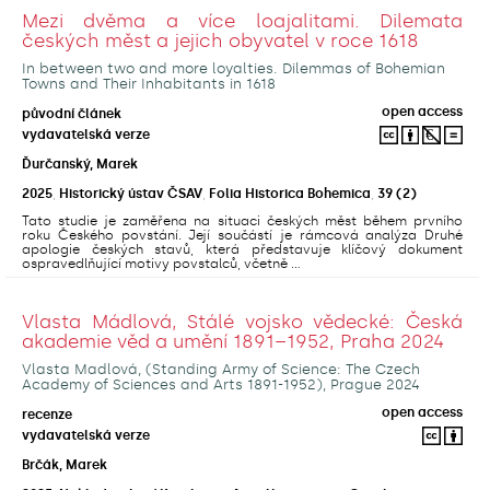
Mezi dvěma a více loajalitami. Dilemata
českých měst a jejich obyvatel v roce 1618
In between two and more loyalties. Dilemmas of Bohemian
Towns and Their Inhabitants in 1618
open access
původní článek
vydavatelská verze
Ďurčanský, Marek
2025
,
Historický ústav ČSAV
,
Folia Historica Bohemica
,
39
(2)
Tato studie je zaměřena na situaci českých měst během prvního
roku Českého povstání. Její součástí je rámcová analýza Druhé
apologie českých stavů, která představuje klíčový dokument
ospravedlňující motivy povstalců, včetně ...
Vlasta Mádlová, Stálé vojsko vědecké: Česká
akademie věd a umění 1891–1952, Praha 2024
Vlasta Madlová, (Standing Army of Science: The Czech
Academy of Sciences and Arts 1891-1952), Prague 2024
open access
recenze
vydavatelská verze
Brčák, Marek