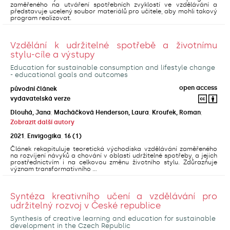
zaměřeného na utváření spotřebních zvyklostí ve vzdělávání a
představuje ucelený soubor materiálů pro učitele, aby mohli takový
program realizovat.
Vzdělání k udržitelné spotřebě a životnímu
stylu-cíle a výstupy
Education for sustainable consumption and lifestyle change
- educational goals and outcomes
open access
původní článek
vydavatelská verze
Dlouhá, Jana
;
Macháčková Henderson, Laura
;
Kroufek, Roman
;
Zobrazit další autory
2021
,
Envigogika
,
16
(1)
Článek rekapituluje teoretická východiska vzdělávání zaměřeného
na rozvíjení návyků a chování v oblasti udržitelné spotřeby, a jejich
prostřednictvím i na celkovou změnu životního stylu. Zdůrazňuje
význam transformativního ...
Syntéza kreativního učení a vzdělávání pro
udržitelný rozvoj v České republice
Synthesis of creative learning and education for sustainable
development in the Czech Republic