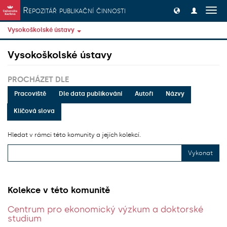
Přeskočit na obsah
Repozitář publikační činnosti
Přep
navig
Vysokoškolské ústavy
Vysokoškolské ústavy
PROCHÁZET DLE
Pracoviště
Dle data publikování
Autoři
Názvy
Klíčová slova
Hledat v rámci této komunity a jejích kolekcí.
Vykonat
Kolekce v této komunitě
Centrum pro ekonomický výzkum a doktorské
studium