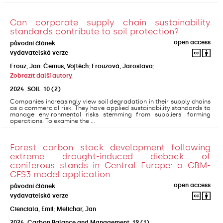
Can corporate supply chain sustainability
standards contribute to soil protection?
open access
původní článek
vydavatelská verze
Frouz, Jan
;
Čemus, Vojtěch
;
Frouzová, Jaroslava
;
Zobrazit další autory
2024
,
SOIL
,
10
(2)
Companies increasingly view soil degradation in their supply chains
as a commercial risk. They have applied sustainability standards to
manage environmental risks stemming from suppliers' farming
operations. To examine the ...
Forest carbon stock development following
extreme drought-induced dieback of
coniferous stands in Central Europe: a CBM-
CFS3 model application
open access
původní článek
vydavatelská verze
Cienciala, Emil
;
Melichar, Jan
2024
,
Carbon Balance and Management
,
19
(1)