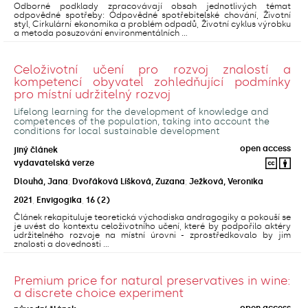
Odborné podklady zpracovávají obsah jednotlivých témat
odpovědné spotřeby: Odpovědné spotřebitelské chování, Životní
styl, Cirkulární ekonomika a problém odpadů, Životní cyklus výrobku
a metoda posuzování environmentálních ...
Celoživotní učení pro rozvoj znalostí a
kompetencí obyvatel zohledňující podmínky
pro místní udržitelný rozvoj
Lifelong learning for the development of knowledge and
competences of the population, taking into account the
conditions for local sustainable development
open access
jiný článek
vydavatelská verze
Dlouhá, Jana
;
Dvořáková Líšková, Zuzana
;
Ježková, Veronika
2021
,
Envigogika
,
16
(2)
Článek rekapituluje teoretická východiska andragogiky a pokouší se
je uvést do kontextu celoživotního učení, které by podpořilo aktéry
udržitelného rozvoje na místní úrovni - zprostředkovalo by jim
znalosti a dovednosti ...
Premium price for natural preservatives in wine:
a discrete choice experiment
open access