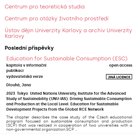
Centrum pro teoretická studia
Centrum pro otázky životního prostředí
Ústav dějin Univerzity Karlovy a archiv Univerzity
Karlovy
Poslední příspěvky
Education for Sustainable Consumption (ESC)
kapitola v informační
open access
publikaci
vydavatelská verze
Dlouhá, Jana
2023
,
Tokyo
,
United Nations University, Institute for the Advanced
Study of Sustainability (UNU-IAS)
,
Driving Sustainable Consumption
and Production at the Local Level: Education for Sustainable
Development Projects from the Global RCE Network
The chapter describes the case study of the Czech educational
program focused on sustainable consumption and production
(SCP) that was realized in cooperation of two universities with a
non-governmental organization.SCP ...