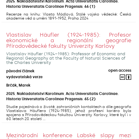
2025
,
Nakladatelství Karolinum
,
Acta Universitatis Carolinae.
Historia Universitatis Carolinae Pragensis
,
66
(1)
Recenze na knihu: Vlasta Mádlová, Stálé vojsko vědecké: Česká
akademie věd a umění 1891-1952, Praha 2024
Vlastislav Häufler (1924-1985): Profesor
ekonomické a regionální geografie
Přírodovědecké fakulty Univerzity Karlovy
Vlastislav Häufler (1924–1985): Professor of Economic and
Regional Geography at the Faculty of Natural Sciences of
the Charles University
open access
původní článek
vydavatelská verze
Brčák, Marek
2025
,
Nakladatelství Karolinum
,
Acta Universitatis Carolinae.
Historia Universitatis Carolinae Pragensis
,
65
(2)
Studie pojednává o životě, zahraničních kontaktech a díle geografa
Vlastislava Häuflera (1924-1985), jehož profesní kariéra byla
spojena s Přírodovědeckou fakultou Univerzity Karlovy, které byl i v
60. letech 20. století ...
Mezinárodní konference Labské slapy mezi