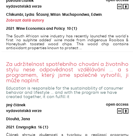
původní článek
vydavatelská verze
Chikumbi, Lydia
;
Ščasný, Milan
;
Muchapondwa, Edwin
;
Zobrazit další autory
2021
,
Wine Economics and Policy
,
10
(1)
The South African wine industry has recently launched the world's
first 'no sulphite added' wine made from indigenous Rooibos &
Honeybush toasted wood chips. This wood chip contains
antioxidant properties known to protect ...
Za udržitelnost spotřebního chování a životního
stylu nese odpovědnost vzdělávání ... a s
programem, který jsme společně vytvořili, ji
může naplnit
Education is responsible for the sustainability of consumer
behavior and lifestyle ... and with the program we have
created together, it can fulfill it
open access
jiný článek
vydavatelská verze
Dlouhá, Jana
2021
,
Envigogika
,
16
(1)
Článek shrnuje zkušenosti s tvorbou a realizací programu