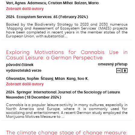
Vari, Agnes
;
Adamescu, Cristian Mihai
;
Balzan, Mario
;
Zobrazit další autory
2024
,
Ecosystem Services
,
65
(February 2024)
Backed by the Biodiversity Strategy to 2020 and 2030, numerous
'Mapping and Assessment of Ecosystem Services' (MAES) projects
have been completed in recent years in the member states of the
European Union, with substantial ...
Exploring Motivations for Cannabis Use in
Casual Leisure: a German Perspective
omezený přístup
původní článek
vydavatelská verze
Ghvanidze, Sophie
;
Ščasný, Milan
;
Kang, Soo K.
;
Zobrazit další autory
2024
,
Springer
,
International Journal of the Sociology of Leisure
,
Neuveden
(18 December 2024)
Cannabis is a popular leisure activity in many cultures, especially in
North America and Europe, where it is commonly used for
socializing and entertainment. A recent German study employed the
Marijuana Motives Measure to ...
The climate change stage of change measure: