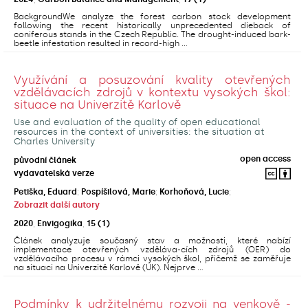
BackgroundWe analyze the forest carbon stock development
following the recent historically unprecedented dieback of
coniferous stands in the Czech Republic. The drought-induced bark-
beetle infestation resulted in record-high ...
Využívání a posuzování kvality otevřených
vzdělávacích zdrojů v kontextu vysokých škol:
situace na Univerzitě Karlově
Use and evaluation of the quality of open educational
resources in the context of universities: the situation at
Charles University
open access
původní článek
vydavatelská verze
Petiška, Eduard
;
Pospíšilová, Marie
;
Korhoňová, Lucie
;
Zobrazit další autory
2020
,
Envigogika
,
15
(1)
Článek analyzuje současný stav a možnosti, které nabízí
implementace otevřených vzděláva-cích zdrojů (OER) do
vzdělávacího procesu v rámci vysokých škol, přičemž se zaměřuje
na situaci na Univerzitě Karlově (UK). Nejprve ...
Podmínky k udržitelnému rozvoji na venkově -