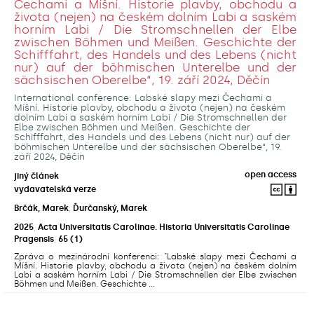
Čechami a Míšní. Historie plavby, obchodu a
života (nejen) na českém dolním Labi a saském
horním Labi / Die Stromschnellen der Elbe
zwischen Böhmen und Meißen. Geschichte der
Schifffahrt, des Handels und des Lebens (nicht
nur) auf der böhmischen Unterelbe und der
sächsischen Oberelbe“, 19. září 2024, Děčín
International conference: Labské slapy mezi Čechami a
Míšní. Historie plavby, obchodu a života (nejen) na českém
dolním Labi a saském horním Labi / Die Stromschnellen der
Elbe zwischen Böhmen und Meißen. Geschichte der
Schifffahrt, des Handels und des Lebens (nicht nur) auf der
böhmischen Unterelbe und der sächsischen Oberelbe“, 19.
září 2024, Děčín
open access
jiný článek
vydavatelská verze
Brčák, Marek
;
Ďurčanský, Marek
2025
,
Acta Universitatis Carolinae. Historia Universitatis Carolinae
Pragensis
,
65
(1)
Zpráva o mezinárodní konferenci: "Labské slapy mezi Čechami a
Míšní. Historie plavby, obchodu a života (nejen) na českém dolním
Labi a saském horním Labi / Die Stromschnellen der Elbe zwischen
Böhmen und Meißen. Geschichte ...