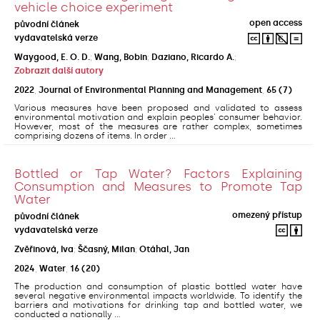
vehicle choice experiment
open access
původní článek
vydavatelská verze
Waygood, E. O. D.
;
Wang, Bobin
;
Daziano, Ricardo A.
;
Zobrazit další autory
2022
,
Journal of Environmental Planning and Management
,
65
(7)
Various measures have been proposed and validated to assess
environmental motivation and explain peoples' consumer behavior.
However, most of the measures are rather complex, sometimes
comprising dozens of items. In order ...
Bottled or Tap Water? Factors Explaining
Consumption and Measures to Promote Tap
Water
omezený přístup
původní článek
vydavatelská verze
Zvěřinová, Iva
;
Ščasný, Milan
;
Otáhal, Jan
2024
,
Water
,
16
(20)
The production and consumption of plastic bottled water have
several negative environmental impacts worldwide. To identify the
barriers and motivations for drinking tap and bottled water, we
conducted a nationally ...