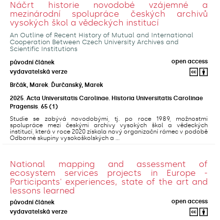
Náčrt historie novodobé vzájemné a
mezinárodní spolupráce českých archivů
vysokých škol a vědeckých institucí
An Outline of Recent History of Mutual and International
Cooperation Between Czech University Archives and
Scientific Institutions
open access
původní článek
vydavatelská verze
Brčák, Marek
;
Ďurčanský, Marek
2025
,
Acta Universitatis Carolinae. Historia Universitatis Carolinae
Pragensis
,
65
(1)
Studie se zabývá novodobými, tj. po roce 1989, možnostmi
spolupráce mezi českými archivy vysokých škol a vědeckých
institucí, která v roce 2020 získala nový organizační rámec v podobě
Odborné skupiny vysokoškolských a ...
National mapping and assessment of
ecosystem services projects in Europe -
Participants' experiences, state of the art and
lessons learned
open access
původní článek
vydavatelská verze