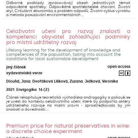
Odborné podklady zpracovávají obsah jednotlivých témat
odpovědné spotřeby: Odpovědné spotřebitelské chování, Životní
styl, Cirkulární ekonomika a problém odpadů, Životní cyklus výrobku
a metoda posuzování environmentálních ...
Celoživotní učení pro rozvoj znalostí a
kompetencí obyvatel zohledňující podmínky
pro místní udržitelný rozvoj
Lifelong learning for the development of knowledge and
competences of the population, taking into account the
conditions for local sustainable development
open access
jiný článek
vydavatelská verze
Dlouhá, Jana
;
Dvořáková Líšková, Zuzana
;
Ježková, Veronika
2021
,
Envigogika
,
16
(2)
Článek rekapituluje teoretická východiska andragogiky a pokouší se
je uvést do kontextu celoživotního učení, které by podpořilo aktéry
udržitelného rozvoje na místní úrovni - zprostředkovalo by jim
znalosti a dovednosti ...
Premium price for natural preservatives in wine:
a discrete choice experiment
open access