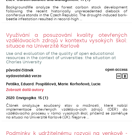
BackgroundWe analyze the forest carbon stock development
following the recent historically unprecedented dieback of
coniferous stands in the Czech Republic. The drought-induced bark-
beetle infestation resulted in record-high ...
Využívání a posuzování kvality otevřených
vzdělávacích zdrojů v kontextu vysokých škol:
situace na Univerzitě Karlově
Use and evaluation of the quality of open educational
resources in the context of universities: the situation at
Charles University
open access
původní článek
vydavatelská verze
Petiška, Eduard
;
Pospíšilová, Marie
;
Korhoňová, Lucie
;
Zobrazit další autory
2020
,
Envigogika
,
15
(1)
Článek analyzuje současný stav a možnosti, které nabízí
implementace otevřených vzděláva-cích zdrojů (OER) do
vzdělávacího procesu v rámci vysokých škol, přičemž se zaměřuje
na situaci na Univerzitě Karlově (UK). Nejprve ...
Podmínky k udržitelnému rozvoji na venkově -