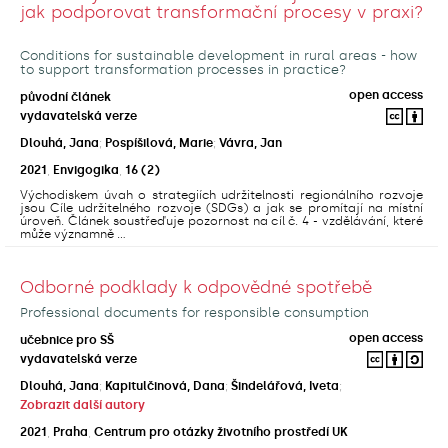
jak podporovat transformační procesy v praxi?
Conditions for sustainable development in rural areas - how
to support transformation processes in practice?
open access
původní článek
vydavatelská verze
Dlouhá, Jana
;
Pospíšilová, Marie
;
Vávra, Jan
2021
,
Envigogika
,
16
(2)
Východiskem úvah o strategiích udržitelnosti regionálního rozvoje
jsou Cíle udržitelného rozvoje (SDGs) a jak se promítají na místní
úroveň. Článek soustřeďuje pozornost na cíl č. 4 - vzdělávání, které
může významně ...
Odborné podklady k odpovědné spotřebě
Professional documents for responsible consumption
open access
učebnice pro SŠ
vydavatelská verze
Dlouhá, Jana
;
Kapitulčinová, Dana
;
Šindelářová, Iveta
;
Zobrazit další autory
2021
,
Praha
,
Centrum pro otázky životního prostředí UK