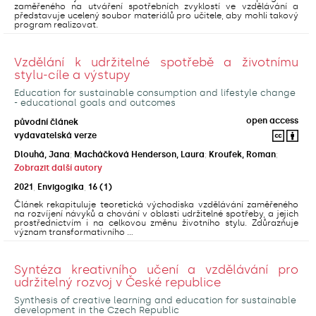
zaměřeného na utváření spotřebních zvyklostí ve vzdělávání a
představuje ucelený soubor materiálů pro učitele, aby mohli takový
program realizovat.
Vzdělání k udržitelné spotřebě a životnímu
stylu-cíle a výstupy
Education for sustainable consumption and lifestyle change
- educational goals and outcomes
open access
původní článek
vydavatelská verze
Dlouhá, Jana
;
Macháčková Henderson, Laura
;
Kroufek, Roman
;
Zobrazit další autory
2021
,
Envigogika
,
16
(1)
Článek rekapituluje teoretická východiska vzdělávání zaměřeného
na rozvíjení návyků a chování v oblasti udržitelné spotřeby, a jejich
prostřednictvím i na celkovou změnu životního stylu. Zdůrazňuje
význam transformativního ...
Syntéza kreativního učení a vzdělávání pro
udržitelný rozvoj v České republice
Synthesis of creative learning and education for sustainable
development in the Czech Republic