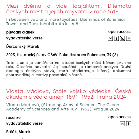
Mezi dvěma a více loajalitami. Dilemata
českých měst a jejich obyvatel v roce 1618
In between two and more loyalties. Dilemmas of Bohemian
Towns and Their Inhabitants in 1618
open access
původní článek
vydavatelská verze
Ďurčanský, Marek
2025
,
Historický ústav ČSAV
,
Folia Historica Bohemica
,
39
(2)
Tato studie je zaměřena na situaci českých měst během prvního
roku Českého povstání. Její součástí je rámcová analýza Druhé
apologie českých stavů, která představuje klíčový dokument
ospravedlňující motivy povstalců, včetně ...
Vlasta Mádlová, Stálé vojsko vědecké: Česká
akademie věd a umění 1891–1952, Praha 2024
Vlasta Madlová, (Standing Army of Science: The Czech
Academy of Sciences and Arts 1891-1952), Prague 2024
open access
recenze
vydavatelská verze
Brčák, Marek