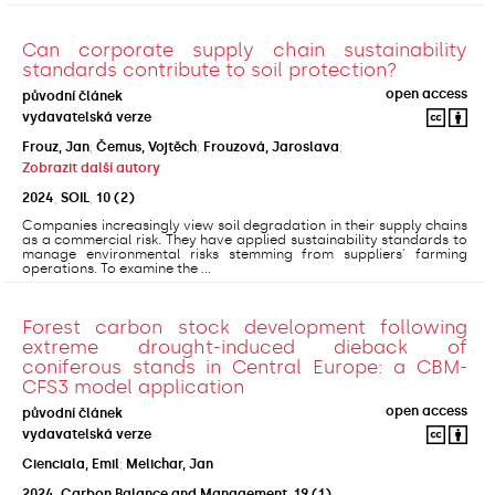
Can corporate supply chain sustainability
standards contribute to soil protection?
open access
původní článek
vydavatelská verze
Frouz, Jan
;
Čemus, Vojtěch
;
Frouzová, Jaroslava
;
Zobrazit další autory
2024
,
SOIL
,
10
(2)
Companies increasingly view soil degradation in their supply chains
as a commercial risk. They have applied sustainability standards to
manage environmental risks stemming from suppliers' farming
operations. To examine the ...
Forest carbon stock development following
extreme drought-induced dieback of
coniferous stands in Central Europe: a CBM-
CFS3 model application
open access
původní článek
vydavatelská verze
Cienciala, Emil
;
Melichar, Jan
2024
,
Carbon Balance and Management
,
19
(1)