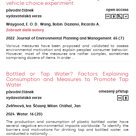
vehicle choice experiment
open access
původní článek
vydavatelská verze
Waygood, E. O. D.
;
Wang, Bobin
;
Daziano, Ricardo A.
;
Zobrazit další autory
2022
,
Journal of Environmental Planning and Management
,
65
(7)
Various measures have been proposed and validated to assess
environmental motivation and explain peoples' consumer behavior.
However, most of the measures are rather complex, sometimes
comprising dozens of items. In order ...
Bottled or Tap Water? Factors Explaining
Consumption and Measures to Promote Tap
Water
omezený přístup
původní článek
vydavatelská verze
Zvěřinová, Iva
;
Ščasný, Milan
;
Otáhal, Jan
2024
,
Water
,
16
(20)
The production and consumption of plastic bottled water have
several negative environmental impacts worldwide. To identify the
barriers and motivations for drinking tap and bottled water, we
conducted a nationally ...