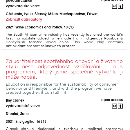
původní článek
vydavatelská verze
Chikumbi, Lydia
;
Ščasný, Milan
;
Muchapondwa, Edwin
;
Zobrazit další autory
2021
,
Wine Economics and Policy
,
10
(1)
The South African wine industry has recently launched the world's
first 'no sulphite added' wine made from indigenous Rooibos &
Honeybush toasted wood chips. This wood chip contains
antioxidant properties known to protect ...
Za udržitelnost spotřebního chování a životního
stylu nese odpovědnost vzdělávání ... a s
programem, který jsme společně vytvořili, ji
může naplnit
Education is responsible for the sustainability of consumer
behavior and lifestyle ... and with the program we have
created together, it can fulfill it
open access
jiný článek
vydavatelská verze
Dlouhá, Jana
2021
,
Envigogika
,
16
(1)
Článek shrnuje zkušenosti s tvorbou a realizací programu