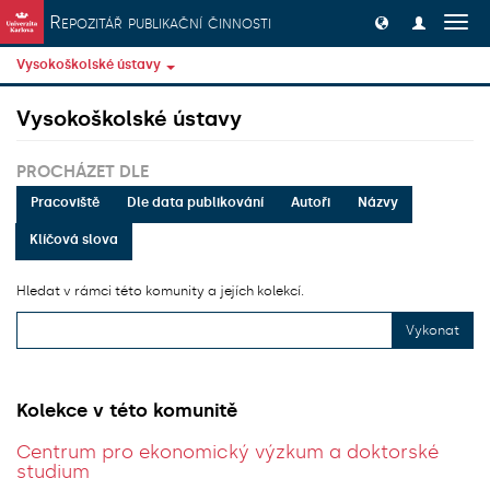
Přeskočit na obsah
Repozitář publikační činnosti
Přep
navig
Vysokoškolské ústavy
Vysokoškolské ústavy
PROCHÁZET DLE
Pracoviště
Dle data publikování
Autoři
Názvy
Klíčová slova
Hledat v rámci této komunity a jejích kolekcí.
Vykonat
Kolekce v této komunitě
Centrum pro ekonomický výzkum a doktorské
studium