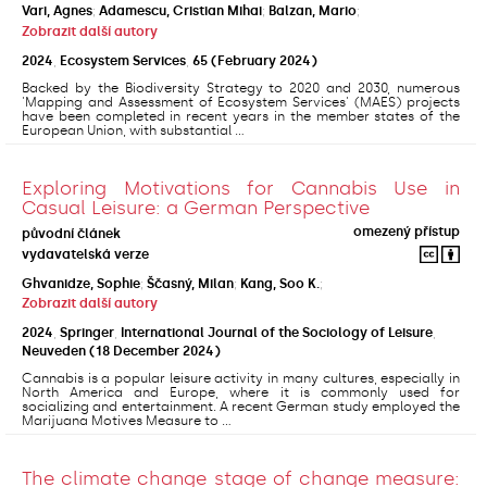
Vari, Agnes
;
Adamescu, Cristian Mihai
;
Balzan, Mario
;
Zobrazit další autory
2024
,
Ecosystem Services
,
65
(February 2024)
Backed by the Biodiversity Strategy to 2020 and 2030, numerous
'Mapping and Assessment of Ecosystem Services' (MAES) projects
have been completed in recent years in the member states of the
European Union, with substantial ...
Exploring Motivations for Cannabis Use in
Casual Leisure: a German Perspective
omezený přístup
původní článek
vydavatelská verze
Ghvanidze, Sophie
;
Ščasný, Milan
;
Kang, Soo K.
;
Zobrazit další autory
2024
,
Springer
,
International Journal of the Sociology of Leisure
,
Neuveden
(18 December 2024)
Cannabis is a popular leisure activity in many cultures, especially in
North America and Europe, where it is commonly used for
socializing and entertainment. A recent German study employed the
Marijuana Motives Measure to ...
The climate change stage of change measure: