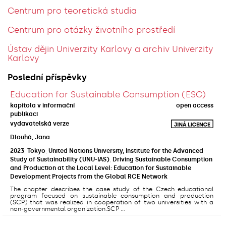
Centrum pro teoretická studia
Centrum pro otázky životního prostředí
Ústav dějin Univerzity Karlovy a archiv Univerzity
Karlovy
Poslední příspěvky
Education for Sustainable Consumption (ESC)
kapitola v informační
open access
publikaci
vydavatelská verze
Dlouhá, Jana
2023
,
Tokyo
,
United Nations University, Institute for the Advanced
Study of Sustainability (UNU-IAS)
,
Driving Sustainable Consumption
and Production at the Local Level: Education for Sustainable
Development Projects from the Global RCE Network
The chapter describes the case study of the Czech educational
program focused on sustainable consumption and production
(SCP) that was realized in cooperation of two universities with a
non-governmental organization.SCP ...