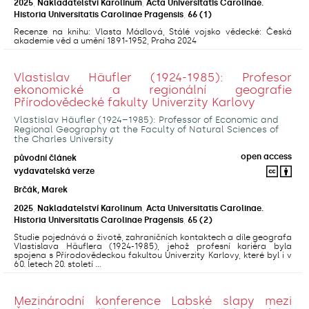
2025
,
Nakladatelství Karolinum
,
Acta Universitatis Carolinae.
Historia Universitatis Carolinae Pragensis
,
66
(1)
Recenze na knihu: Vlasta Mádlová, Stálé vojsko vědecké: Česká
akademie věd a umění 1891-1952, Praha 2024
Vlastislav Häufler (1924-1985): Profesor
ekonomické a regionální geografie
Přírodovědecké fakulty Univerzity Karlovy
Vlastislav Häufler (1924–1985): Professor of Economic and
Regional Geography at the Faculty of Natural Sciences of
the Charles University
open access
původní článek
vydavatelská verze
Brčák, Marek
2025
,
Nakladatelství Karolinum
,
Acta Universitatis Carolinae.
Historia Universitatis Carolinae Pragensis
,
65
(2)
Studie pojednává o životě, zahraničních kontaktech a díle geografa
Vlastislava Häuflera (1924-1985), jehož profesní kariéra byla
spojena s Přírodovědeckou fakultou Univerzity Karlovy, které byl i v
60. letech 20. století ...
Mezinárodní konference Labské slapy mezi