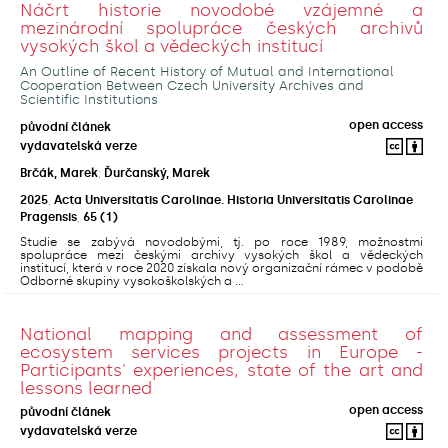
Náčrt historie novodobé vzájemné a
mezinárodní spolupráce českých archivů
vysokých škol a vědeckých institucí
An Outline of Recent History of Mutual and International
Cooperation Between Czech University Archives and
Scientific Institutions
open access
původní článek
vydavatelská verze
Brčák, Marek
;
Ďurčanský, Marek
2025
,
Acta Universitatis Carolinae. Historia Universitatis Carolinae
Pragensis
,
65
(1)
Studie se zabývá novodobými, tj. po roce 1989, možnostmi
spolupráce mezi českými archivy vysokých škol a vědeckých
institucí, která v roce 2020 získala nový organizační rámec v podobě
Odborné skupiny vysokoškolských a ...
National mapping and assessment of
ecosystem services projects in Europe -
Participants' experiences, state of the art and
lessons learned
open access
původní článek
vydavatelská verze