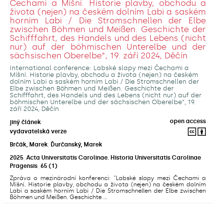
Čechami a Míšní. Historie plavby, obchodu a
života (nejen) na českém dolním Labi a saském
horním Labi / Die Stromschnellen der Elbe
zwischen Böhmen und Meißen. Geschichte der
Schifffahrt, des Handels und des Lebens (nicht
nur) auf der böhmischen Unterelbe und der
sächsischen Oberelbe“, 19. září 2024, Děčín
International conference: Labské slapy mezi Čechami a
Míšní. Historie plavby, obchodu a života (nejen) na českém
dolním Labi a saském horním Labi / Die Stromschnellen der
Elbe zwischen Böhmen und Meißen. Geschichte der
Schifffahrt, des Handels und des Lebens (nicht nur) auf der
böhmischen Unterelbe und der sächsischen Oberelbe“, 19.
září 2024, Děčín
open access
jiný článek
vydavatelská verze
Brčák, Marek
;
Ďurčanský, Marek
2025
,
Acta Universitatis Carolinae. Historia Universitatis Carolinae
Pragensis
,
65
(1)
Zpráva o mezinárodní konferenci: "Labské slapy mezi Čechami a
Míšní. Historie plavby, obchodu a života (nejen) na českém dolním
Labi a saském horním Labi / Die Stromschnellen der Elbe zwischen
Böhmen und Meißen. Geschichte ...