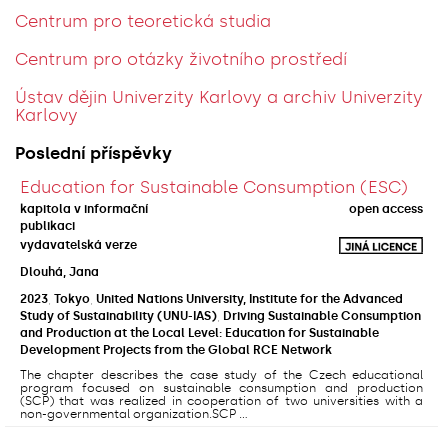
Centrum pro teoretická studia
Centrum pro otázky životního prostředí
Ústav dějin Univerzity Karlovy a archiv Univerzity
Karlovy
Poslední příspěvky
Education for Sustainable Consumption (ESC)
kapitola v informační
open access
publikaci
vydavatelská verze
Dlouhá, Jana
2023
,
Tokyo
,
United Nations University, Institute for the Advanced
Study of Sustainability (UNU-IAS)
,
Driving Sustainable Consumption
and Production at the Local Level: Education for Sustainable
Development Projects from the Global RCE Network
The chapter describes the case study of the Czech educational
program focused on sustainable consumption and production
(SCP) that was realized in cooperation of two universities with a
non-governmental organization.SCP ...