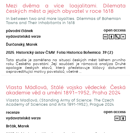
Mezi dvěma a více loajalitami. Dilemata
českých měst a jejich obyvatel v roce 1618
In between two and more loyalties. Dilemmas of Bohemian
Towns and Their Inhabitants in 1618
open access
původní článek
vydavatelská verze
Ďurčanský, Marek
2025
,
Historický ústav ČSAV
,
Folia Historica Bohemica
,
39
(2)
Tato studie je zaměřena na situaci českých měst během prvního
roku Českého povstání. Její součástí je rámcová analýza Druhé
apologie českých stavů, která představuje klíčový dokument
ospravedlňující motivy povstalců, včetně ...
Vlasta Mádlová, Stálé vojsko vědecké: Česká
akademie věd a umění 1891–1952, Praha 2024
Vlasta Madlová, (Standing Army of Science: The Czech
Academy of Sciences and Arts 1891-1952), Prague 2024
open access
recenze
vydavatelská verze
Brčák, Marek