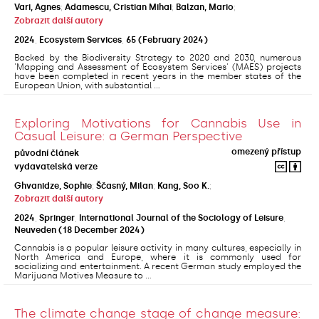
Vari, Agnes
;
Adamescu, Cristian Mihai
;
Balzan, Mario
;
Zobrazit další autory
2024
,
Ecosystem Services
,
65
(February 2024)
Backed by the Biodiversity Strategy to 2020 and 2030, numerous
'Mapping and Assessment of Ecosystem Services' (MAES) projects
have been completed in recent years in the member states of the
European Union, with substantial ...
Exploring Motivations for Cannabis Use in
Casual Leisure: a German Perspective
omezený přístup
původní článek
vydavatelská verze
Ghvanidze, Sophie
;
Ščasný, Milan
;
Kang, Soo K.
;
Zobrazit další autory
2024
,
Springer
,
International Journal of the Sociology of Leisure
,
Neuveden
(18 December 2024)
Cannabis is a popular leisure activity in many cultures, especially in
North America and Europe, where it is commonly used for
socializing and entertainment. A recent German study employed the
Marijuana Motives Measure to ...
The climate change stage of change measure: