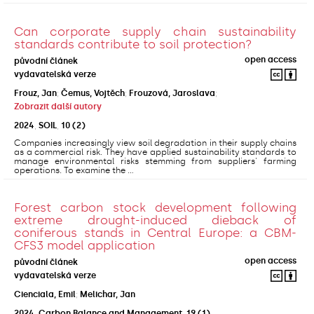
Can corporate supply chain sustainability
standards contribute to soil protection?
open access
původní článek
vydavatelská verze
Frouz, Jan
;
Čemus, Vojtěch
;
Frouzová, Jaroslava
;
Zobrazit další autory
2024
,
SOIL
,
10
(2)
Companies increasingly view soil degradation in their supply chains
as a commercial risk. They have applied sustainability standards to
manage environmental risks stemming from suppliers' farming
operations. To examine the ...
Forest carbon stock development following
extreme drought-induced dieback of
coniferous stands in Central Europe: a CBM-
CFS3 model application
open access
původní článek
vydavatelská verze
Cienciala, Emil
;
Melichar, Jan
2024
,
Carbon Balance and Management
,
19
(1)