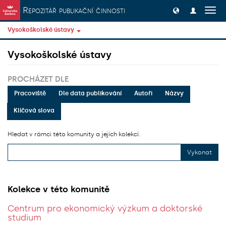
Přeskočit na obsah
Repozitář publikační činnosti
Přep
navig
Vysokoškolské ústavy
Vysokoškolské ústavy
PROCHÁZET DLE
Pracoviště
Dle data publikování
Autoři
Názvy
Klíčová slova
Hledat v rámci této komunity a jejích kolekcí.
Vykonat
Kolekce v této komunitě
Centrum pro ekonomický výzkum a doktorské
studium