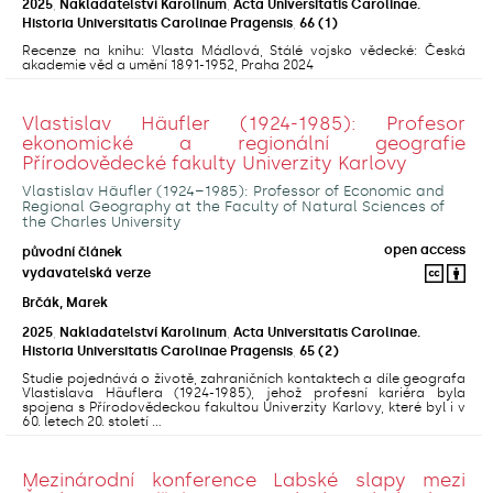
2025
,
Nakladatelství Karolinum
,
Acta Universitatis Carolinae.
Historia Universitatis Carolinae Pragensis
,
66
(1)
Recenze na knihu: Vlasta Mádlová, Stálé vojsko vědecké: Česká
akademie věd a umění 1891-1952, Praha 2024
Vlastislav Häufler (1924-1985): Profesor
ekonomické a regionální geografie
Přírodovědecké fakulty Univerzity Karlovy
Vlastislav Häufler (1924–1985): Professor of Economic and
Regional Geography at the Faculty of Natural Sciences of
the Charles University
open access
původní článek
vydavatelská verze
Brčák, Marek
2025
,
Nakladatelství Karolinum
,
Acta Universitatis Carolinae.
Historia Universitatis Carolinae Pragensis
,
65
(2)
Studie pojednává o životě, zahraničních kontaktech a díle geografa
Vlastislava Häuflera (1924-1985), jehož profesní kariéra byla
spojena s Přírodovědeckou fakultou Univerzity Karlovy, které byl i v
60. letech 20. století ...
Mezinárodní konference Labské slapy mezi