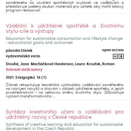
zaměřeného na utváření spotřebních zvyklostí ve vzdělávání a
představuje ucelený soubor materiálů pro učitele, aby mohli takový
program realizovat.
Vzdělání k udržitelné spotřebě a životnímu
stylu-cíle a výstupy
Education for sustainable consumption and lifestyle change
- educational goals and outcomes
open access
původní článek
vydavatelská verze
Dlouhá, Jana
;
Macháčková Henderson, Laura
;
Kroufek, Roman
;
Zobrazit další autory
2021
,
Envigogika
,
16
(1)
Článek rekapituluje teoretická východiska vzdělávání zaměřeného
na rozvíjení návyků a chování v oblasti udržitelné spotřeby, a jejich
prostřednictvím i na celkovou změnu životního stylu. Zdůrazňuje
význam transformativního ...
Syntéza kreativního učení a vzdělávání pro
udržitelný rozvoj v České republice
Synthesis of creative learning and education for sustainable
development in the Czech Republic