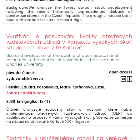
BackgroundWe analyze the forest carbon stock development
following the recent historically unprecedented dieback of
coniferous stands in the Czech Republic. The drought-induced bark-
beetle infestation resulted in record-high ...
Využívání a posuzování kvality otevřených
vzdělávacích zdrojů v kontextu vysokých škol:
situace na Univerzitě Karlově
Use and evaluation of the quality of open educational
resources in the context of universities: the situation at
Charles University
open access
původní článek
vydavatelská verze
Petiška, Eduard
;
Pospíšilová, Marie
;
Korhoňová, Lucie
;
Zobrazit další autory
2020
,
Envigogika
,
15
(1)
Článek analyzuje současný stav a možnosti, které nabízí
implementace otevřených vzděláva-cích zdrojů (OER) do
vzdělávacího procesu v rámci vysokých škol, přičemž se zaměřuje
na situaci na Univerzitě Karlově (UK). Nejprve ...
Podmínky k udržitelnému rozvoji na venkově -