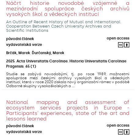
Náčrt historie novodobé vzájemné a
mezinárodní spolupráce českých archivů
vysokých škol a vědeckých institucí
An Outline of Recent History of Mutual and International
Cooperation Between Czech University Archives and
Scientific Institutions
open access
původní článek
vydavatelská verze
Brčák, Marek
;
Ďurčanský, Marek
2025
,
Acta Universitatis Carolinae. Historia Universitatis Carolinae
Pragensis
,
65
(1)
Studie se zabývá novodobými, tj. po roce 1989, možnostmi
spolupráce mezi českými archivy vysokých škol a vědeckých
institucí, která v roce 2020 získala nový organizační rámec v podobě
Odborné skupiny vysokoškolských a ...
National mapping and assessment of
ecosystem services projects in Europe -
Participants' experiences, state of the art and
lessons learned
open access
původní článek
vydavatelská verze