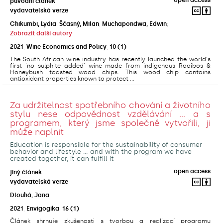
původní článek
vydavatelská verze
Chikumbi, Lydia
;
Ščasný, Milan
;
Muchapondwa, Edwin
;
Zobrazit další autory
2021
,
Wine Economics and Policy
,
10
(1)
The South African wine industry has recently launched the world's
first 'no sulphite added' wine made from indigenous Rooibos &
Honeybush toasted wood chips. This wood chip contains
antioxidant properties known to protect ...
Za udržitelnost spotřebního chování a životního
stylu nese odpovědnost vzdělávání ... a s
programem, který jsme společně vytvořili, ji
může naplnit
Education is responsible for the sustainability of consumer
behavior and lifestyle ... and with the program we have
created together, it can fulfill it
open access
jiný článek
vydavatelská verze
Dlouhá, Jana
2021
,
Envigogika
,
16
(1)
Článek shrnuje zkušenosti s tvorbou a realizací programu