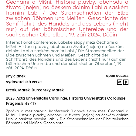
Čechami a Míšní. Historie plavby, obchodu a
života (nejen) na českém dolním Labi a saském
horním Labi / Die Stromschnellen der Elbe
zwischen Böhmen und Meißen. Geschichte der
Schifffahrt, des Handels und des Lebens (nicht
nur) auf der böhmischen Unterelbe und der
sächsischen Oberelbe“, 19. září 2024, Děčín
International conference: Labské slapy mezi Čechami a
Míšní. Historie plavby, obchodu a života (nejen) na českém
dolním Labi a saském horním Labi / Die Stromschnellen der
Elbe zwischen Böhmen und Meißen. Geschichte der
Schifffahrt, des Handels und des Lebens (nicht nur) auf der
böhmischen Unterelbe und der sächsischen Oberelbe“, 19.
září 2024, Děčín
open access
jiný článek
vydavatelská verze
Brčák, Marek
;
Ďurčanský, Marek
2025
,
Acta Universitatis Carolinae. Historia Universitatis Carolinae
Pragensis
,
65
(1)
Zpráva o mezinárodní konferenci: "Labské slapy mezi Čechami a
Míšní. Historie plavby, obchodu a života (nejen) na českém dolním
Labi a saském horním Labi / Die Stromschnellen der Elbe zwischen
Böhmen und Meißen. Geschichte ...