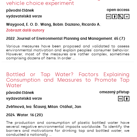
vehicle choice experiment
open access
původní článek
vydavatelská verze
Waygood, E. O. D.
;
Wang, Bobin
;
Daziano, Ricardo A.
;
Zobrazit další autory
2022
,
Journal of Environmental Planning and Management
,
65
(7)
Various measures have been proposed and validated to assess
environmental motivation and explain peoples' consumer behavior.
However, most of the measures are rather complex, sometimes
comprising dozens of items. In order ...
Bottled or Tap Water? Factors Explaining
Consumption and Measures to Promote Tap
Water
omezený přístup
původní článek
vydavatelská verze
Zvěřinová, Iva
;
Ščasný, Milan
;
Otáhal, Jan
2024
,
Water
,
16
(20)
The production and consumption of plastic bottled water have
several negative environmental impacts worldwide. To identify the
barriers and motivations for drinking tap and bottled water, we
conducted a nationally ...