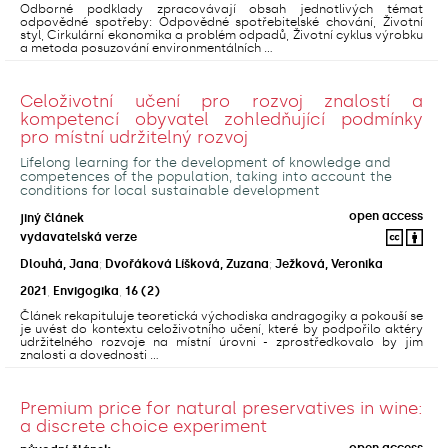
Odborné podklady zpracovávají obsah jednotlivých témat
odpovědné spotřeby: Odpovědné spotřebitelské chování, Životní
styl, Cirkulární ekonomika a problém odpadů, Životní cyklus výrobku
a metoda posuzování environmentálních ...
Celoživotní učení pro rozvoj znalostí a
kompetencí obyvatel zohledňující podmínky
pro místní udržitelný rozvoj
Lifelong learning for the development of knowledge and
competences of the population, taking into account the
conditions for local sustainable development
open access
jiný článek
vydavatelská verze
Dlouhá, Jana
;
Dvořáková Líšková, Zuzana
;
Ježková, Veronika
2021
,
Envigogika
,
16
(2)
Článek rekapituluje teoretická východiska andragogiky a pokouší se
je uvést do kontextu celoživotního učení, které by podpořilo aktéry
udržitelného rozvoje na místní úrovni - zprostředkovalo by jim
znalosti a dovednosti ...
Premium price for natural preservatives in wine:
a discrete choice experiment
open access