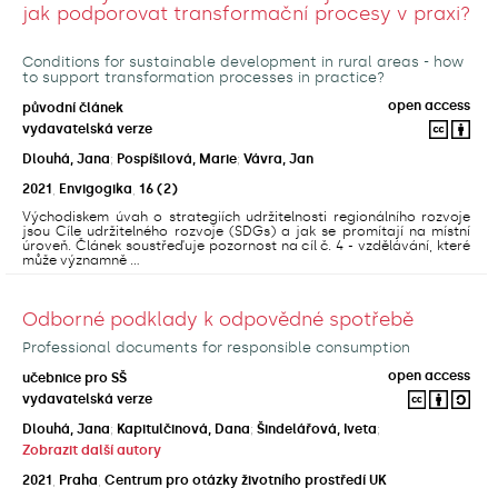
jak podporovat transformační procesy v praxi?
Conditions for sustainable development in rural areas - how
to support transformation processes in practice?
open access
původní článek
vydavatelská verze
Dlouhá, Jana
;
Pospíšilová, Marie
;
Vávra, Jan
2021
,
Envigogika
,
16
(2)
Východiskem úvah o strategiích udržitelnosti regionálního rozvoje
jsou Cíle udržitelného rozvoje (SDGs) a jak se promítají na místní
úroveň. Článek soustřeďuje pozornost na cíl č. 4 - vzdělávání, které
může významně ...
Odborné podklady k odpovědné spotřebě
Professional documents for responsible consumption
open access
učebnice pro SŠ
vydavatelská verze
Dlouhá, Jana
;
Kapitulčinová, Dana
;
Šindelářová, Iveta
;
Zobrazit další autory
2021
,
Praha
,
Centrum pro otázky životního prostředí UK