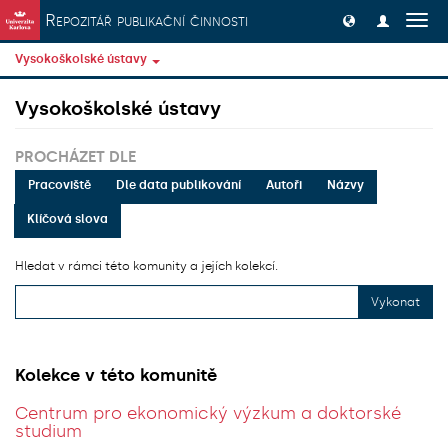
Přeskočit na obsah
Repozitář publikační činnosti
Přep
navig
Vysokoškolské ústavy
Vysokoškolské ústavy
PROCHÁZET DLE
Pracoviště
Dle data publikování
Autoři
Názvy
Klíčová slova
Hledat v rámci této komunity a jejích kolekcí.
Vykonat
Kolekce v této komunitě
Centrum pro ekonomický výzkum a doktorské
studium