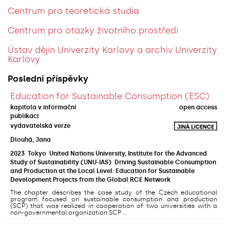
Centrum pro teoretická studia
Centrum pro otázky životního prostředí
Ústav dějin Univerzity Karlovy a archiv Univerzity
Karlovy
Poslední příspěvky
Education for Sustainable Consumption (ESC)
kapitola v informační
open access
publikaci
vydavatelská verze
Dlouhá, Jana
2023
,
Tokyo
,
United Nations University, Institute for the Advanced
Study of Sustainability (UNU-IAS)
,
Driving Sustainable Consumption
and Production at the Local Level: Education for Sustainable
Development Projects from the Global RCE Network
The chapter describes the case study of the Czech educational
program focused on sustainable consumption and production
(SCP) that was realized in cooperation of two universities with a
non-governmental organization.SCP ...