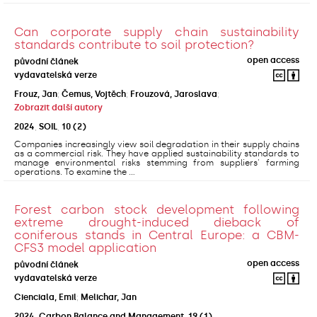
Can corporate supply chain sustainability
standards contribute to soil protection?
open access
původní článek
vydavatelská verze
Frouz, Jan
;
Čemus, Vojtěch
;
Frouzová, Jaroslava
;
Zobrazit další autory
2024
,
SOIL
,
10
(2)
Companies increasingly view soil degradation in their supply chains
as a commercial risk. They have applied sustainability standards to
manage environmental risks stemming from suppliers' farming
operations. To examine the ...
Forest carbon stock development following
extreme drought-induced dieback of
coniferous stands in Central Europe: a CBM-
CFS3 model application
open access
původní článek
vydavatelská verze
Cienciala, Emil
;
Melichar, Jan
2024
,
Carbon Balance and Management
,
19
(1)