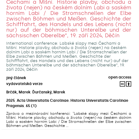
Čechami a Míšní. Historie plavby, obchodu a
života (nejen) na českém dolním Labi a saském
horním Labi / Die Stromschnellen der Elbe
zwischen Böhmen und Meißen. Geschichte der
Schifffahrt, des Handels und des Lebens (nicht
nur) auf der böhmischen Unterelbe und der
sächsischen Oberelbe“, 19. září 2024, Děčín
International conference: Labské slapy mezi Čechami a
Míšní. Historie plavby, obchodu a života (nejen) na českém
dolním Labi a saském horním Labi / Die Stromschnellen der
Elbe zwischen Böhmen und Meißen. Geschichte der
Schifffahrt, des Handels und des Lebens (nicht nur) auf der
böhmischen Unterelbe und der sächsischen Oberelbe“, 19.
září 2024, Děčín
open access
jiný článek
vydavatelská verze
Brčák, Marek
;
Ďurčanský, Marek
2025
,
Acta Universitatis Carolinae. Historia Universitatis Carolinae
Pragensis
,
65
(1)
Zpráva o mezinárodní konferenci: "Labské slapy mezi Čechami a
Míšní. Historie plavby, obchodu a života (nejen) na českém dolním
Labi a saském horním Labi / Die Stromschnellen der Elbe zwischen
Böhmen und Meißen. Geschichte ...