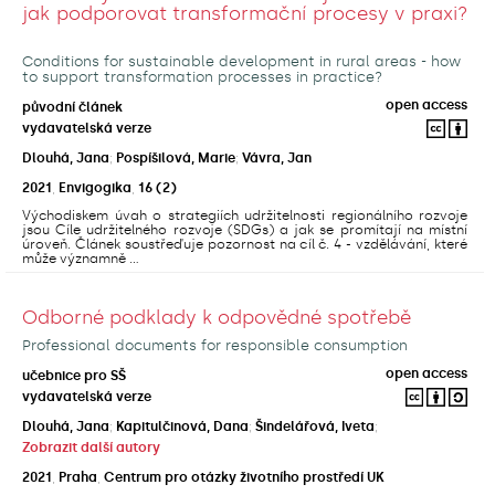
jak podporovat transformační procesy v praxi?
Conditions for sustainable development in rural areas - how
to support transformation processes in practice?
open access
původní článek
vydavatelská verze
Dlouhá, Jana
;
Pospíšilová, Marie
;
Vávra, Jan
2021
,
Envigogika
,
16
(2)
Východiskem úvah o strategiích udržitelnosti regionálního rozvoje
jsou Cíle udržitelného rozvoje (SDGs) a jak se promítají na místní
úroveň. Článek soustřeďuje pozornost na cíl č. 4 - vzdělávání, které
může významně ...
Odborné podklady k odpovědné spotřebě
Professional documents for responsible consumption
open access
učebnice pro SŠ
vydavatelská verze
Dlouhá, Jana
;
Kapitulčinová, Dana
;
Šindelářová, Iveta
;
Zobrazit další autory
2021
,
Praha
,
Centrum pro otázky životního prostředí UK