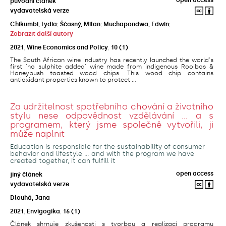
původní článek
vydavatelská verze
Chikumbi, Lydia
;
Ščasný, Milan
;
Muchapondwa, Edwin
;
Zobrazit další autory
2021
,
Wine Economics and Policy
,
10
(1)
The South African wine industry has recently launched the world's
first 'no sulphite added' wine made from indigenous Rooibos &
Honeybush toasted wood chips. This wood chip contains
antioxidant properties known to protect ...
Za udržitelnost spotřebního chování a životního
stylu nese odpovědnost vzdělávání ... a s
programem, který jsme společně vytvořili, ji
může naplnit
Education is responsible for the sustainability of consumer
behavior and lifestyle ... and with the program we have
created together, it can fulfill it
open access
jiný článek
vydavatelská verze
Dlouhá, Jana
2021
,
Envigogika
,
16
(1)
Článek shrnuje zkušenosti s tvorbou a realizací programu