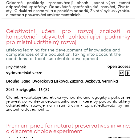
Odborné podklady zpracovávají obsah jednotlivých témat
odpovědné spotřeby: Odpovědné spotřebitelské chování, Životní
styl, Cirkulární ekonomika a problém odpadů, Životní cyklus výrobku
a metoda posuzování environmentálních ...
Celoživotní učení pro rozvoj znalostí a
kompetencí obyvatel zohledňující podmínky
pro místní udržitelný rozvoj
Lifelong learning for the development of knowledge and
competences of the population, taking into account the
conditions for local sustainable development
open access
jiný článek
vydavatelská verze
Dlouhá, Jana
;
Dvořáková Líšková, Zuzana
;
Ježková, Veronika
2021
,
Envigogika
,
16
(2)
Článek rekapituluje teoretická východiska andragogiky a pokouší se
je uvést do kontextu celoživotního učení, které by podpořilo aktéry
udržitelného rozvoje na místní úrovni - zprostředkovalo by jim
znalosti a dovednosti ...
Premium price for natural preservatives in wine:
a discrete choice experiment
open access