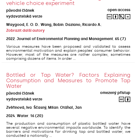
vehicle choice experiment
open access
původní článek
vydavatelská verze
Waygood, E. O. D.
;
Wang, Bobin
;
Daziano, Ricardo A.
;
Zobrazit další autory
2022
,
Journal of Environmental Planning and Management
,
65
(7)
Various measures have been proposed and validated to assess
environmental motivation and explain peoples' consumer behavior.
However, most of the measures are rather complex, sometimes
comprising dozens of items. In order ...
Bottled or Tap Water? Factors Explaining
Consumption and Measures to Promote Tap
Water
omezený přístup
původní článek
vydavatelská verze
Zvěřinová, Iva
;
Ščasný, Milan
;
Otáhal, Jan
2024
,
Water
,
16
(20)
The production and consumption of plastic bottled water have
several negative environmental impacts worldwide. To identify the
barriers and motivations for drinking tap and bottled water, we
conducted a nationally ...