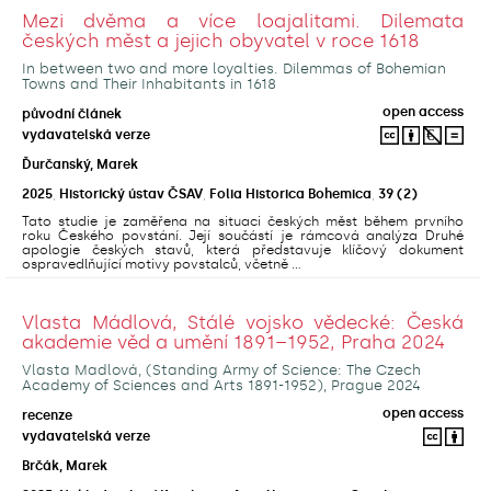
Mezi dvěma a více loajalitami. Dilemata
českých měst a jejich obyvatel v roce 1618
In between two and more loyalties. Dilemmas of Bohemian
Towns and Their Inhabitants in 1618
open access
původní článek
vydavatelská verze
Ďurčanský, Marek
2025
,
Historický ústav ČSAV
,
Folia Historica Bohemica
,
39
(2)
Tato studie je zaměřena na situaci českých měst během prvního
roku Českého povstání. Její součástí je rámcová analýza Druhé
apologie českých stavů, která představuje klíčový dokument
ospravedlňující motivy povstalců, včetně ...
Vlasta Mádlová, Stálé vojsko vědecké: Česká
akademie věd a umění 1891–1952, Praha 2024
Vlasta Madlová, (Standing Army of Science: The Czech
Academy of Sciences and Arts 1891-1952), Prague 2024
open access
recenze
vydavatelská verze
Brčák, Marek