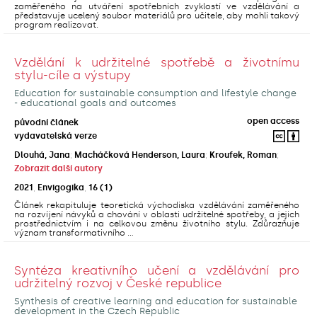
zaměřeného na utváření spotřebních zvyklostí ve vzdělávání a
představuje ucelený soubor materiálů pro učitele, aby mohli takový
program realizovat.
Vzdělání k udržitelné spotřebě a životnímu
stylu-cíle a výstupy
Education for sustainable consumption and lifestyle change
- educational goals and outcomes
open access
původní článek
vydavatelská verze
Dlouhá, Jana
;
Macháčková Henderson, Laura
;
Kroufek, Roman
;
Zobrazit další autory
2021
,
Envigogika
,
16
(1)
Článek rekapituluje teoretická východiska vzdělávání zaměřeného
na rozvíjení návyků a chování v oblasti udržitelné spotřeby, a jejich
prostřednictvím i na celkovou změnu životního stylu. Zdůrazňuje
význam transformativního ...
Syntéza kreativního učení a vzdělávání pro
udržitelný rozvoj v České republice
Synthesis of creative learning and education for sustainable
development in the Czech Republic