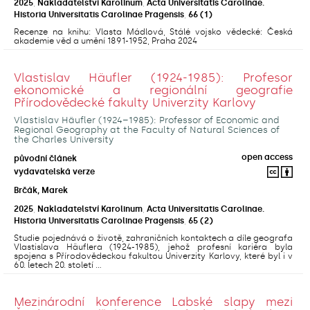
2025
,
Nakladatelství Karolinum
,
Acta Universitatis Carolinae.
Historia Universitatis Carolinae Pragensis
,
66
(1)
Recenze na knihu: Vlasta Mádlová, Stálé vojsko vědecké: Česká
akademie věd a umění 1891-1952, Praha 2024
Vlastislav Häufler (1924-1985): Profesor
ekonomické a regionální geografie
Přírodovědecké fakulty Univerzity Karlovy
Vlastislav Häufler (1924–1985): Professor of Economic and
Regional Geography at the Faculty of Natural Sciences of
the Charles University
open access
původní článek
vydavatelská verze
Brčák, Marek
2025
,
Nakladatelství Karolinum
,
Acta Universitatis Carolinae.
Historia Universitatis Carolinae Pragensis
,
65
(2)
Studie pojednává o životě, zahraničních kontaktech a díle geografa
Vlastislava Häuflera (1924-1985), jehož profesní kariéra byla
spojena s Přírodovědeckou fakultou Univerzity Karlovy, které byl i v
60. letech 20. století ...
Mezinárodní konference Labské slapy mezi