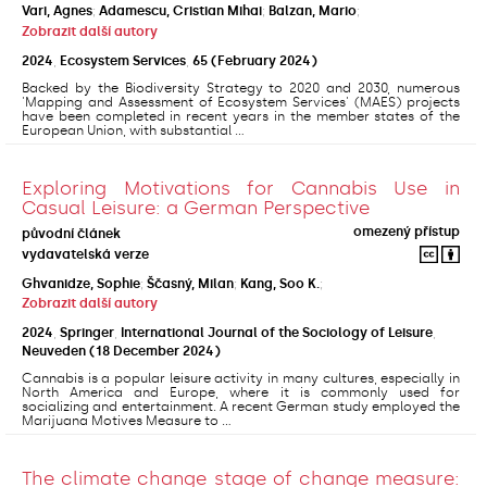
Vari, Agnes
;
Adamescu, Cristian Mihai
;
Balzan, Mario
;
Zobrazit další autory
2024
,
Ecosystem Services
,
65
(February 2024)
Backed by the Biodiversity Strategy to 2020 and 2030, numerous
'Mapping and Assessment of Ecosystem Services' (MAES) projects
have been completed in recent years in the member states of the
European Union, with substantial ...
Exploring Motivations for Cannabis Use in
Casual Leisure: a German Perspective
omezený přístup
původní článek
vydavatelská verze
Ghvanidze, Sophie
;
Ščasný, Milan
;
Kang, Soo K.
;
Zobrazit další autory
2024
,
Springer
,
International Journal of the Sociology of Leisure
,
Neuveden
(18 December 2024)
Cannabis is a popular leisure activity in many cultures, especially in
North America and Europe, where it is commonly used for
socializing and entertainment. A recent German study employed the
Marijuana Motives Measure to ...
The climate change stage of change measure: