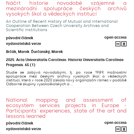
Náčrt historie novodobé vzájemné a
mezinárodní spolupráce českých archivů
vysokých škol a vědeckých institucí
An Outline of Recent History of Mutual and International
Cooperation Between Czech University Archives and
Scientific Institutions
open access
původní článek
vydavatelská verze
Brčák, Marek
;
Ďurčanský, Marek
2025
,
Acta Universitatis Carolinae. Historia Universitatis Carolinae
Pragensis
,
65
(1)
Studie se zabývá novodobými, tj. po roce 1989, možnostmi
spolupráce mezi českými archivy vysokých škol a vědeckých
institucí, která v roce 2020 získala nový organizační rámec v podobě
Odborné skupiny vysokoškolských a ...
National mapping and assessment of
ecosystem services projects in Europe -
Participants' experiences, state of the art and
lessons learned
open access
původní článek
vydavatelská verze