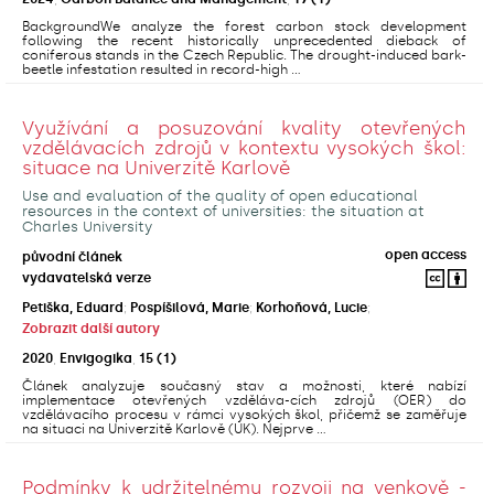
BackgroundWe analyze the forest carbon stock development
following the recent historically unprecedented dieback of
coniferous stands in the Czech Republic. The drought-induced bark-
beetle infestation resulted in record-high ...
Využívání a posuzování kvality otevřených
vzdělávacích zdrojů v kontextu vysokých škol:
situace na Univerzitě Karlově
Use and evaluation of the quality of open educational
resources in the context of universities: the situation at
Charles University
open access
původní článek
vydavatelská verze
Petiška, Eduard
;
Pospíšilová, Marie
;
Korhoňová, Lucie
;
Zobrazit další autory
2020
,
Envigogika
,
15
(1)
Článek analyzuje současný stav a možnosti, které nabízí
implementace otevřených vzděláva-cích zdrojů (OER) do
vzdělávacího procesu v rámci vysokých škol, přičemž se zaměřuje
na situaci na Univerzitě Karlově (UK). Nejprve ...
Podmínky k udržitelnému rozvoji na venkově -