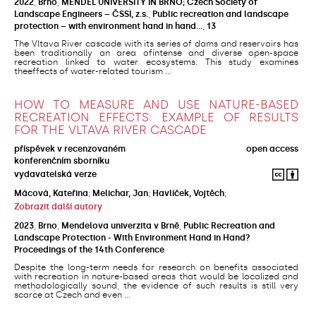
2022
,
Brno
,
MENDEL UNIVERSITY IN BRNO; Czech Society of
Landscape Engineers – ČSSI, z.s.
,
Public recreation and landscape
protection – with environment hand in hand…
,
13
The Vltava River cascade with its series of dams and reservoirs has
been traditionally an area ofintense and diverse open-space
recreation linked to water ecosystems. This study examines
theeffects of water-related tourism ...
HOW TO MEASURE AND USE NATURE-BASED
RECREATION EFFECTS: EXAMPLE OF RESULTS
FOR THE VLTAVA RIVER CASCADE
příspěvek v recenzovaném
open access
konferenčním sborníku
vydavatelská verze
Mácová, Kateřina
;
Melichar, Jan
;
Havlíček, Vojtěch
;
Zobrazit další autory
2023
,
Brno
,
Mendelova univerzita v Brně
,
Public Recreation and
Landscape Protection - With Environment Hand in Hand?
Proceedings of the 14th Conference
Despite the long-term needs for research on benefits associated
with recreation in nature-based areas that would be localized and
methodologically sound, the evidence of such results is still very
scarce at Czech and even ...