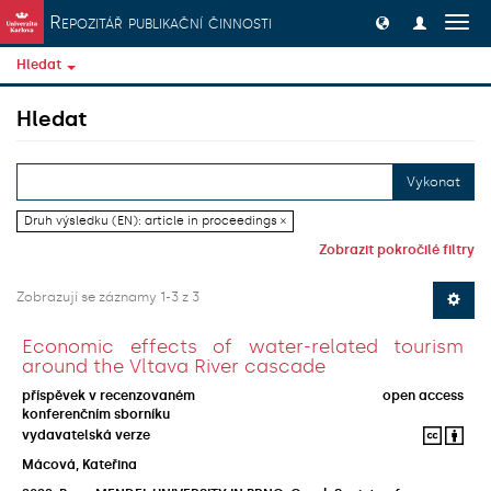
Přeskočit na obsah
Repozitář publikační činnosti
Přep
navig
Hledat
Hledat
Vykonat
Druh výsledku (EN): article in proceedings ×
Zobrazit pokročilé filtry
Zobrazují se záznamy 1-3 z 3
Economic effects of water-related tourism
around the Vltava River cascade
příspěvek v recenzovaném
open access
konferenčním sborníku
vydavatelská verze
Mácová, Kateřina