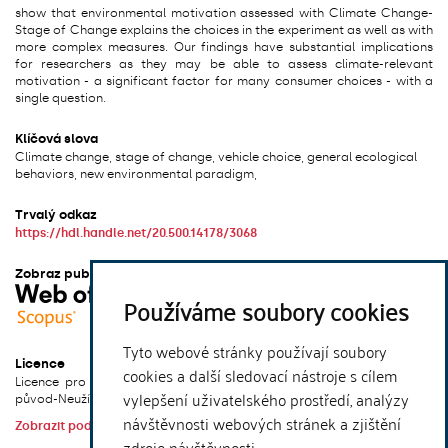
show that environmental motivation assessed with Climate Change-
Stage of Change explains the choices in the experiment as well as with
more complex measures. Our findings have substantial implications
for researchers as they may be able to assess climate-relevant
motivation - a significant factor for many consumer choices - with a
single question.
Klíčová slova
Climate change, stage of change, vehicle choice, general ecological
behaviors, new environmental paradigm,
Trvalý odkaz
https://hdl.handle.net/20.500.14178/3068
Zobraz publikaci v dalších systémech
Používáme soubory cookies
Tyto webové stránky používají soubory
Licence
cookies a další sledovací nástroje s cílem
Licence pro užití plného textu výsledku: Creative Commons Uveďte
vylepšení uživatelského prostředí, analýzy
původ-Neužívejte dílo komerčně-Nezpracovávejte 4.0 International
návštěvnosti webových stránek a zjištění
Zobrazit podmínky licence
zdroje návštěvnosti.