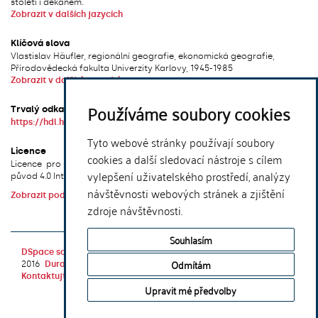
století i děkanem.
Zobrazit v dalších jazycích
Klíčová slova
Vlastislav Häufler, regionální geografie, ekonomická geografie,
Přírodovědecká fakulta Univerzity Karlovy, 1945-1985
Zobrazit v dalších jazycích
Používáme soubory cookies
Trvalý odkaz
https://hdl.handle.net/20.500.14178/3692
Tyto webové stránky používají soubory
Licence
cookies a další sledovací nástroje s cílem
Licence pro užití plného textu výsledku: Creative Commons Uveďte
vylepšení uživatelského prostředí, analýzy
původ 4.0 International
návštěvnosti webových stránek a zjištění
Zobrazit podmínky licence
zdroje návštěvnosti.
xmlui.dri2xhtml.METS-1.0.item-publication-version-
Souhlasím
DSpace software
copyright © 2002-
Theme by
Odmítám
2016
DuraSpace
Kontaktujte nás
|
Vyjádření názoru
Upravit mé předvolby