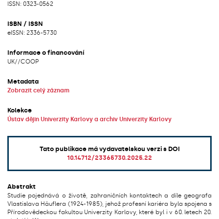
ISSN: 0323-0562
ISBN / ISSN
eISSN: 2336-5730
Informace o financování
UK/
/
COOP
Metadata
Zobrazit celý záznam
Kolekce
Ústav dějin Univerzity Karlovy a archiv Univerzity Karlovy
Tato publikace má vydavatelskou verzi s DOI
10.14712/23365730.2025.22
Abstrakt
Studie pojednává o životě, zahraničních kontaktech a díle geografa
Vlastislava Häuflera (1924-1985), jehož profesní kariéra byla spojena s
Přírodovědeckou fakultou Univerzity Karlovy, které byl i v 60. letech 20.