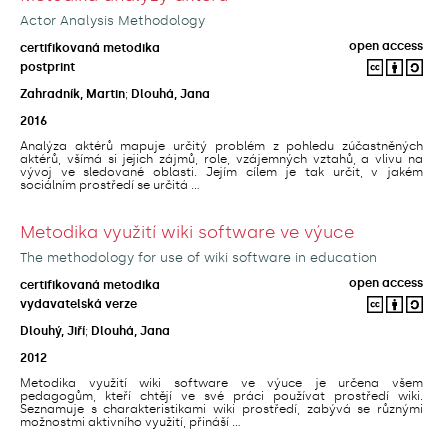
Actor Analysis Methodology
open access
certifikovaná metodika
postprint
Zahradník, Martin
;
Dlouhá, Jana
2016
Analýza aktérů mapuje určitý problém z pohledu zúčastněných
aktérů, všímá si jejich zájmů, role, vzájemných vztahů, a vlivu na
vývoj ve sledované oblasti. Jejím cílem je tak určit, v jakém
sociálním prostředí se určitá ...
Metodika využití wiki software ve výuce
The methodology for use of wiki software in education
open access
certifikovaná metodika
vydavatelská verze
Dlouhý, Jiří
;
Dlouhá, Jana
2012
Metodika využití wiki software ve výuce je určena všem
pedagogům, kteří chtějí ve své práci používat prostředí wiki.
Seznamuje s charakteristikami wiki prostředí, zabývá se různými
možnostmi aktivního využití, přináší ...