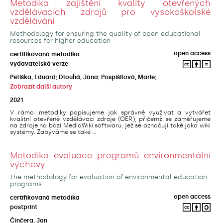
Metodika zajištění kvality otevřených
vzdělávacích zdrojů pro vysokoškolské
vzdělávání
Methodology for ensuring the quality of open educational
resources for higher education
open access
certifikovaná metodika
vydavatelská verze
Petiška, Eduard
;
Dlouhá, Jana
;
Pospíšilová, Marie
;
Zobrazit další autory
2021
V rámci metodiky popisujeme jak správně využívat a vytvářet
kvalitní otevřené vzdělávací zdroje (OER), přičemž se zaměřujeme
na zdroje na bázi MediaWiki softwaru, jež se označují také jako wiki
systémy. Zabýváme se také ...
Metodika evaluace programů environmentální
výchovy
The methodology for evaluation of environmental education
programs
open access
certifikovaná metodika
postprint
Činčera, Jan