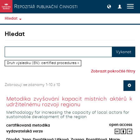
Přeskočit na obsah
Repozitář publikační činnosti
Přep
navig
Hledat
Hledat
Vykonat
Druh výsledku (EN): certified procedures ×
Zobrazit pokročilé filtry
Zobrazují se záznamy 1-10 z 10
Metodika zvyšování kapacit místních aktérů k
udržitelnému rozvoji regionu
Methodology for increasing the capacity of local actors for
sustainable development of the region
open access
certifikovaná metodika
vydavatelská verze
Dlouhá, Jana
;
Dvořáková Líšková, Zuzana
;
Pospíšilová, Marie
;