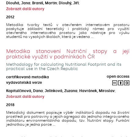
Dlouhá, Jana
;
Braniš, Martin
;
Dlouhý, Jiří
;
Zobrazit další autory
2012
Metodika tvorby textů v otevřeném internetovém prostoru
poskytuje základní teoretický i praktický rámec pro využití
otevřeného internetového prostoru jako nástroje pro výuku
studentů na vysokých školách, která je vedena ...
Metodika stanovení Nutriční stopy a její
praktické využití v podmínkách ČR
Methodology for calculating Nutritional Footprint and its
practical use in the Czech Republic
open access
certifikovaná metodika
vydavatelská verze
Kapitulčinová, Dana
;
Jelínková, Zuzana
;
Havránek, Miroslav
;
Zobrazit další autory
2018
Metodický dokument popisuje výběr indikátorů dopadu na životní
prostředí pro potraviny a jejich agregaci do jednoho integrovaného
indikátoru environmentálního dopadu, tzv. Nutriční stopy. Funkční
jednotkou je jedna porce ...