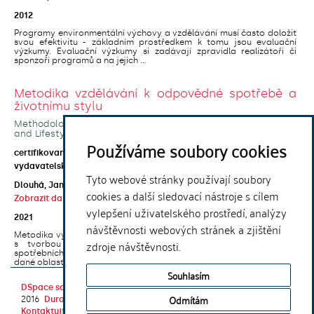
2012
Programy environmentální výchovy a vzdělávání musí často doložit
svou efektivitu - základním prostředkem k tomu jsou evaluační
výzkumy. Evaluační výzkumy si zadávají zpravidla realizátoři či
sponzoři programů a na jejich ...
Metodika vzdělávání k odpovědné spotřebě a
životnímu stylu
Methodology of the Education for Responsible Consumption
and Lifestyle
Používáme soubory cookies
open access
certifikovaná metodika
vydavatelská verze
Tyto webové stránky používají soubory
Dlouhá, Jana
;
Kroufek, Roman
;
Neprašová, Simona
;
cookies a další sledovací nástroje s cílem
Zobrazit další autory
vylepšení uživatelského prostředí, analýzy
2021
návštěvnosti webových stránek a zjištění
Metodika vychází z dosavadního teoretického poznání a zkušeností
zdroje návštěvnosti.
s tvorbou a realizací programu zaměřeného na utváření
spotřebních zvyklostí ve vzdělávání, reflektuje současné trendy
dané oblasti i diskuse probíhající v ...
Souhlasím
DSpace software
copyright © 2002-
Theme by
Odmítám
2016
DuraSpace
Kontaktujte nás
|
Vyjádření názoru