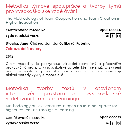
Metodika týmové spolupráce a tvorby týmů
pro vysokoškolské vzdělávání
The Methodology of Team Cooperation and Team Creation in
Higher Education
open access
certifikovaná metodika
vydavatelská verze
Dlouhá, Jana
;
Činčera, Jan
;
Jančaříková, Kateřina
;
Zobrazit další autory
2012
Cílem metodiky je poskytnout základní teoretický a především
praktický rámec pro vysokoškolské učitele, kteří se snaží o zvýšení
podílu samostatné práce studentů v procesu učení a využívají
aktivní metody výuky a metodické ...
Metodika tvorby textů v otevřeném
internetovém prostoru pro vysokoškolské
vzdělávání formou e-learningu
Methodology of text creation in open an internet space for
higher education through e-learning
open access
certifikovaná metodika
vydavatelská verze