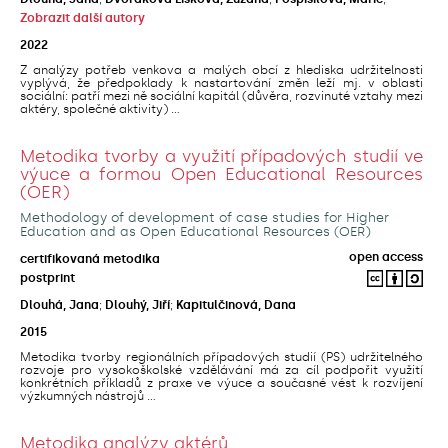
Zobrazit další autory
2022
Z analýzy potřeb venkova a malých obcí z hlediska udržitelnosti
vyplývá, že předpoklady k nastartování změn leží mj. v oblasti
sociální: patří mezi ně sociální kapitál (důvěra, rozvinuté vztahy mezi
aktéry, společné aktivity) ...
Metodika tvorby a využití případových studií ve
výuce a formou Open Educational Resources
(OER)
Methodology of development of case studies for Higher
Education and as Open Educational Resources (OER)
open access
certifikovaná metodika
postprint
Dlouhá, Jana
;
Dlouhý, Jiří
;
Kapitulčinová, Dana
2015
Metodika tvorby regionálních případových studií (PS) udržitelného
rozvoje pro vysokoškolské vzdělávání má za cíl podpořit využití
konkrétních příkladů z praxe ve výuce a současné vést k rozvíjení
výzkumných nástrojů ...
Metodika analýzy aktérů