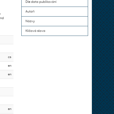
Dle data publikování
Autoři
e
and
Názvy
Klíčová slova
cs
en
en
en