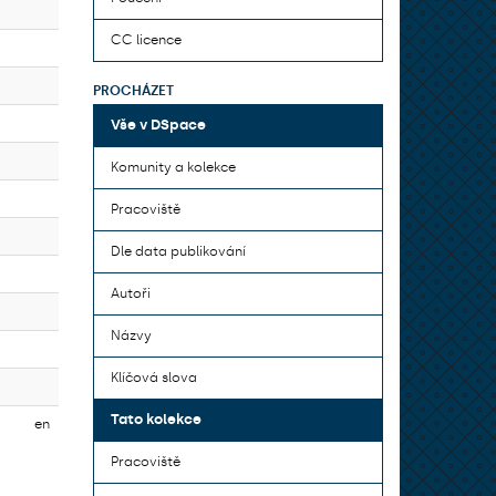
CC licence
PROCHÁZET
Vše v DSpace
Komunity a kolekce
Pracoviště
Dle data publikování
Autoři
Názvy
Klíčová slova
Tato kolekce
en
Pracoviště