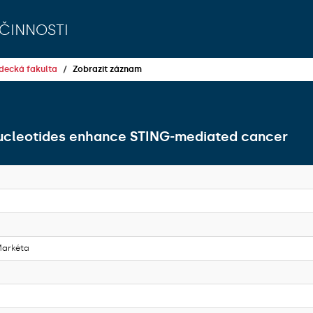
činnosti
decká fakulta
Zobrazit záznam
nucleotides enhance STING-mediated cancer
Markéta