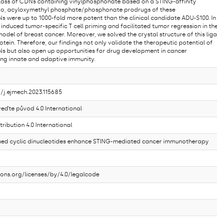
lass of CDNs containing vinylphosphonate based on a STING-affinity
itro, acyloxymethyl phosphate/phosphonate prodrugs of these
 were up to 1000-fold more potent than the clinical candidate ADU-S100. In
 induced tumor-specific T cell priming and facilitated tumor regression in th
del of breast cancer. Moreover, we solved the crystal structure of this lig
tein. Therefore, our findings not only validate the therapeutic potential of
 but also open up opportunities for drug development in cancer
ng innate and adaptive immunity.
6/j.ejmech.2023.115685
ďte původ 4.0 International
ibution 4.0 International
ed cyclic dinucleotides enhance STING-mediated cancer immunotherapy
ons.org/licenses/by/4.0/legalcode