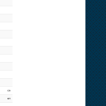
cs
en