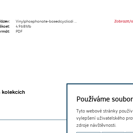
Název:
Vinylphosphonate-basedcyclicdi ...
Zobrazit/
o
likost:
4.968Mb
rmát:
PDF
 kolekcích
Používáme soubor
Tyto webové stránky používaj
vylepšení uživatelského pro
zdroje návštěvnosti.