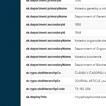
uk.department.primaryId
1034
uk.department.primaryName
Katedra genetiky a mi
uk.department.primaryName
Department of Geneti
uk.department.secondaryId
1050
uk.department.secondaryId
1048
uk.department.secondaryName
Katedra organické ch
uk.department.secondaryName
Department of Organi
uk.department.secondaryName
Katedra biochemie
uk.department.secondaryName
Department of Bioche
dc.type.obdHierarchyCs
ČLÁNEK V ČASOPISU::čl
dc.type.obdHierarchyEn
JOURNAL ARTICLE::journ
dc.type.obdHierarchyCode
73::152::206
uk.displayTitle
Vinylphosphonate-bas