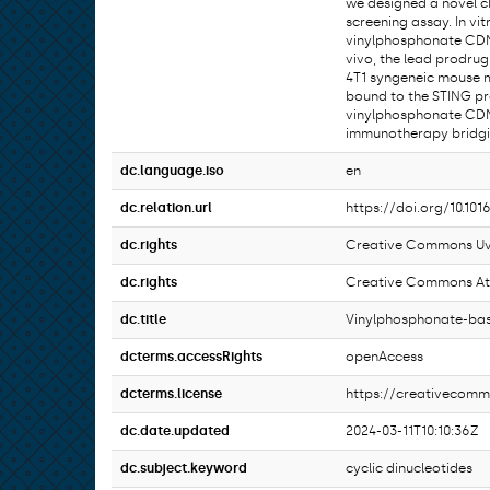
we designed a novel c
screening assay. In v
vinylphosphonate CDNs
vivo, the lead prodrug
4T1 syngeneic mouse mo
bound to the STING pro
vinylphosphonate CDNs
immunotherapy bridgi
dc.language.iso
en
dc.relation.url
https://doi.org/10.101
dc.rights
Creative Commons Uve
dc.rights
Creative Commons Attr
dc.title
Vinylphosphonate-bas
dcterms.accessRights
openAccess
dcterms.license
https://creativecomm
dc.date.updated
2024-03-11T10:10:36Z
dc.subject.keyword
cyclic dinucleotides