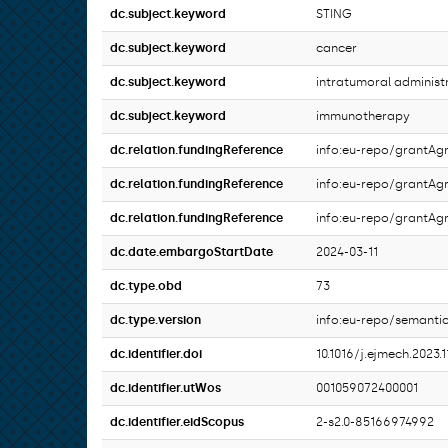
dc.subject.keyword
STING
dc.subject.keyword
cancer
dc.subject.keyword
intratumoral administ
dc.subject.keyword
immunotherapy
dc.relation.fundingReference
info:eu-repo/grant
dc.relation.fundingReference
info:eu-repo/grantA
dc.relation.fundingReference
info:eu-repo/grantA
dc.date.embargoStartDate
2024-03-11
dc.type.obd
73
dc.type.version
info:eu-repo/semantic
dc.identifier.doi
10.1016/j.ejmech.2023.
dc.identifier.utWos
001059072400001
dc.identifier.eidScopus
2-s2.0-85166974992