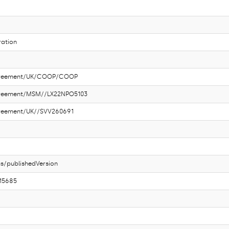
ration
Agreement/UK/COOP/COOP
greement/MSM//LX22NPO5103
greement/UK//SVV260691
s/publishedVersion
115685