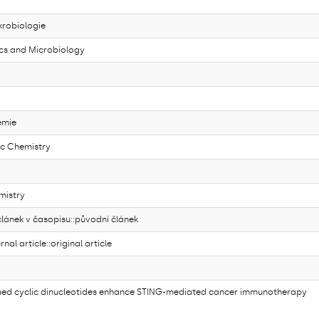
krobiologie
cs and Microbiology
emie
c Chemistry
mistry
ánek v časopisu::původní článek
al article::original article
ed cyclic dinucleotides enhance STING-mediated cancer immunotherapy