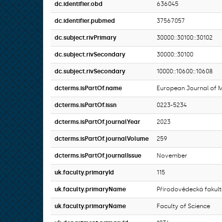
dc.identifier.obd
636045
dc.identifier.pubmed
37567057
dc.subject.rivPrimary
30000::30100::30102
dc.subject.rivSecondary
30000::30100
dc.subject.rivSecondary
10000::10600::10608
dcterms.isPartOf.name
European Journal of M
dcterms.isPartOf.issn
0223-5234
dcterms.isPartOf.journalYear
2023
dcterms.isPartOf.journalVolume
259
dcterms.isPartOf.journalIssue
November
uk.faculty.primaryId
115
uk.faculty.primaryName
Přírodovědecká fakul
uk.faculty.primaryName
Faculty of Science