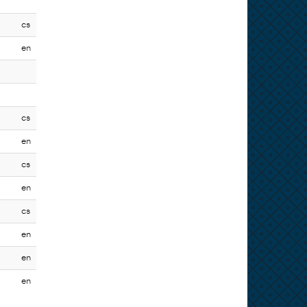
cs
en
cs
en
cs
en
cs
en
en
en