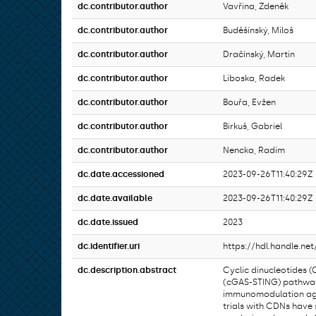
dc.contributor.author
Vavřina, Zdeněk
dc.contributor.author
Buděšínský, Miloš
dc.contributor.author
Dračínský, Martin
dc.contributor.author
Liboska, Radek
dc.contributor.author
Bouřa, Evžen
dc.contributor.author
Birkuš, Gabriel
dc.contributor.author
Nencka, Radim
dc.date.accessioned
2023-09-26T11:40:29Z
dc.date.available
2023-09-26T11:40:29Z
dc.date.issued
2023
dc.identifier.uri
https://hdl.handle.net
dc.description.abstract
Cyclic dinucleotides 
(cGAS-STING) pathway, 
immunomodulation aga
trials with CDNs have