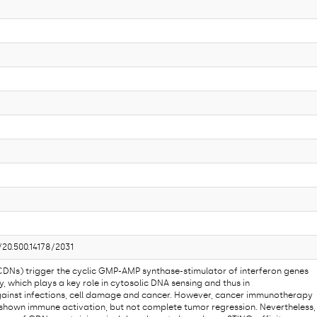
/20.500.14178/2031
(CDNs) trigger the cyclic GMP-AMP synthase-stimulator of interferon genes
which plays a key role in cytosolic DNA sensing and thus in
inst infections, cell damage and cancer. However, cancer immunotherapy
 shown immune activation, but not complete tumor regression. Nevertheless,