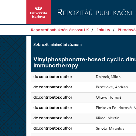
Přeskočit na obsah
Repozitář publikační 
Repozitář publikační činnosti UK
Fakulty
Přírodově
Zobrazit minimální záznam
Vinylphosphonate-based cyclic di
immunotherapy
dc.contributor.author
Dejmek, Milan
dc.contributor.author
Brázdová, Andrea
dc.contributor.author
Otava, Tomáš
dc.contributor.author
Pimková Polidarová, 
dc.contributor.author
Klima, Martin
dc.contributor.author
Smola, Miroslav