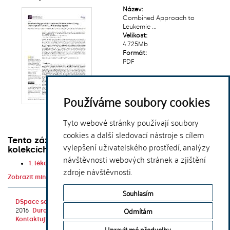
Název:
Combined Approach to
Leukemic ...
Velikost:
4.725Mb
Formát:
PDF
Používáme soubory cookies
Tyto webové stránky používají soubory
Zobrazit/
otevřít
cookies a další sledovací nástroje s cílem
Tento záznam se objevuje v následujících
vylepšení uživatelského prostředí, analýzy
kolekcích
návštěvnosti webových stránek a zjištění
1. lékařská fakulta
zdroje návštěvnosti.
Zobrazit minimální záznam
Souhlasím
DSpace software
copyright © 2002-
Theme by
Odmítám
2016
DuraSpace
Kontaktujte nás
|
Vyjádření názoru
Upravit mé předvolby