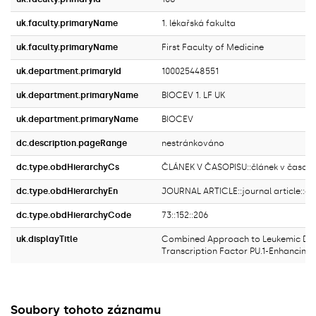
uk.faculty.primaryName
1. lékařská fakulta
uk.faculty.primaryName
First Faculty of Medicine
uk.department.primaryId
100025448551
uk.department.primaryName
BIOCEV 1. LF UK
uk.department.primaryName
BIOCEV
dc.description.pageRange
nestránkováno
dc.type.obdHierarchyCs
ČLÁNEK V ČASOPISU::článek v časopi
dc.type.obdHierarchyEn
JOURNAL ARTICLE::journal article::ori
dc.type.obdHierarchyCode
73::152::206
uk.displayTitle
Combined Approach to Leukemic Diff
Transcription Factor PU.1-Enhancing
Soubory tohoto záznamu