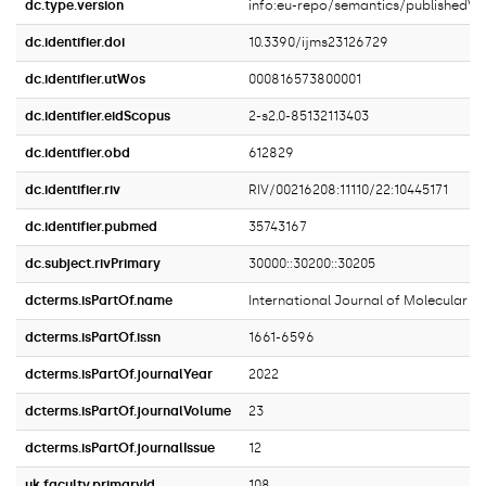
dc.type.version
info:eu-repo/semantics/publishedVe
dc.identifier.doi
10.3390/ijms23126729
dc.identifier.utWos
000816573800001
dc.identifier.eidScopus
2-s2.0-85132113403
dc.identifier.obd
612829
dc.identifier.riv
RIV/00216208:11110/22:10445171
dc.identifier.pubmed
35743167
dc.subject.rivPrimary
30000::30200::30205
dcterms.isPartOf.name
International Journal of Molecular Sc
dcterms.isPartOf.issn
1661-6596
dcterms.isPartOf.journalYear
2022
dcterms.isPartOf.journalVolume
23
dcterms.isPartOf.journalIssue
12
uk.faculty.primaryId
108