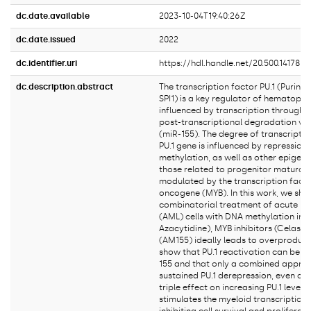
dc.date.available
2023-10-04T19:40:26Z
dc.date.issued
2022
dc.identifier.uri
https://hdl.handle.net/20.500.14178/
dc.description.abstract
The transcription factor PU.1 (Purine
SPI1) is a key regulator of hematopoie
influenced by transcription through i
post-transcriptional degradation vi
(miR-155). The degree of transcriptio
PU.1 gene is influenced by repression
methylation, as well as other epigene
those related to progenitor maturatio
modulated by the transcription fact
oncogene (MYB). In this work, we sho
combinatorial treatment of acute my
(AML) cells with DNA methylation inhi
Azacytidine), MYB inhibitors (Celastr
(AM155) ideally leads to overproducti
show that PU.1 reactivation can be 
155 and that only a combined approa
sustained PU.1 derepression, even at t
triple effect on increasing PU.1 levels
stimulates the myeloid transcription