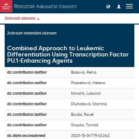
Přeskočit na obsah
Repozitář publikační činnosti
Přep
navig
Zobrazit záznam
Zobrazit minimální záznam
Combined Approach to Leukemic
Differentiation Using Transcription Factor
PU.1-Enhancing Agents
dc.contributor.author
Bašová, Petra
dc.contributor.author
Paszeková, Helena
dc.contributor.author
Minařík, Ľubomír
dc.contributor.author
Dluhošová, Martina
dc.contributor.author
Burda, Pavel
dc.contributor.author
Stopka, Tomáš
dc.date.accessioned
2023-10-04T19:40:26Z