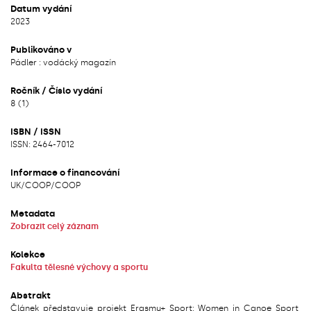
Datum vydání
2023
Publikováno v
Pádler : vodácký magazín
Ročník / Číslo vydání
8 (1)
ISBN / ISSN
ISSN: 2464-7012
Informace o financování
UK/
COOP/
COOP
Metadata
Zobrazit celý záznam
Kolekce
Fakulta tělesné výchovy a sportu
Abstrakt
Článek představuje projekt Erasmu+ Sport: Women in Canoe Sport,