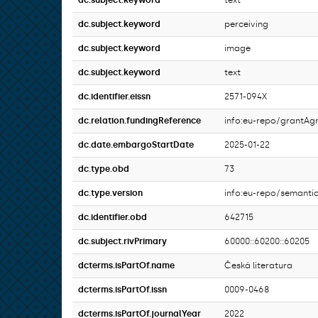
dc.subject.keyword
text
dc.subject.keyword
perceiving
dc.subject.keyword
image
dc.subject.keyword
text
dc.identifier.eissn
2571-094X
dc.relation.fundingReference
info:eu-repo/grantA
dc.date.embargoStartDate
2025-01-22
dc.type.obd
73
dc.type.version
info:eu-repo/semantic
dc.identifier.obd
642715
dc.subject.rivPrimary
60000::60200::60205
dcterms.isPartOf.name
Česká literatura
dcterms.isPartOf.issn
0009-0468
dcterms.isPartOf.journalYear
2022