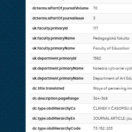
dcterms.isPartOf.journalVolume
70
dcterms.isPartOf.journalIssue
3
uk.faculty.primaryId
117
uk.faculty.primaryName
Pedagogická fakulta
uk.faculty.primaryName
Faculty of Education
uk.department.primaryId
1582
uk.department.primaryName
Katedra výtvarné výc
uk.department.primaryName
Department of Art Ed
dc.title.translated
Ways of perceiving im
dc.description.pageRange
364-368
dc.type.obdHierarchyCs
ČLÁNEK V ČASOPISU::č
dc.type.obdHierarchyEn
JOURNAL ARTICLE::jour
dc.type.obdHierarchyCode
73::152::203