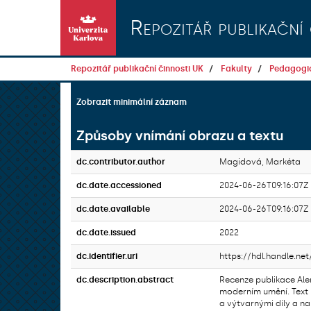
Přeskočit na obsah
Repozitář publikační 
Repozitář publikační činnosti UK
Fakulty
Pedagogic
Zobrazit minimální záznam
Způsoby vnímání obrazu a textu
dc.contributor.author
Magidová, Markéta
dc.date.accessioned
2024-06-26T09:16:07Z
dc.date.available
2024-06-26T09:16:07Z
dc.date.issued
2022
dc.identifier.uri
https://hdl.handle.net
dc.description.abstract
Recenze publikace Ale
moderním umění. Text r
a výtvarnými díly a na