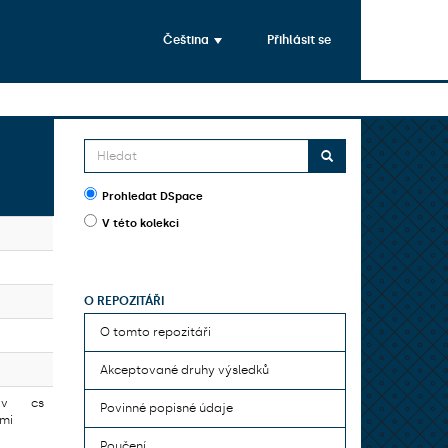
Čeština
Přihlásit se
Prohledat DSpace
V této kolekci
O REPOZITÁŘI
O tomto repozitáři
Akceptované druhy výsledků
 v
cs
Povinné popisné údaje
ími
Poučení