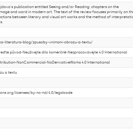
zlova's publication entitled Seeing and/or Reading: chapters on the
mage and word in modern art. The text of the review focuses primarily on th
ections between literary and visual art works and the method of interpretati
s.
ska-literatura-blog/zpusoby-vnimani-obrazu-a-textu/
ďte původ-Neužívejte dílo komerčně-Nezpracovávejte 4.0 International
ribution-NonCommercial-NoDerivativeWorks 4.0 International
zu a textu
ons.org/licenses/by-nc-nd/4.0/legalcode