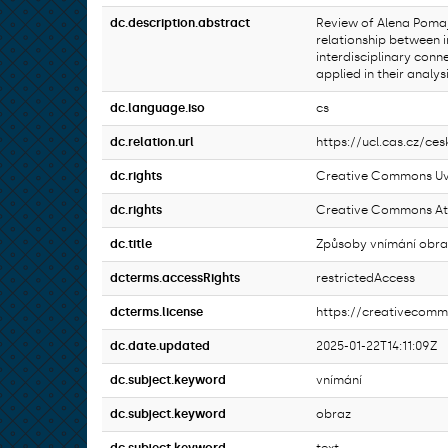
dc.description.abstract
Review of Alena Pomaj
relationship between i
interdisciplinary conn
applied in their analysi
dc.language.iso
cs
dc.relation.url
https://ucl.cas.cz/ce
dc.rights
Creative Commons Uve
dc.rights
Creative Commons Att
dc.title
Způsoby vnímání obra
dcterms.accessRights
restrictedAccess
dcterms.license
https://creativecomm
dc.date.updated
2025-01-22T14:11:09Z
dc.subject.keyword
vnímání
dc.subject.keyword
obraz