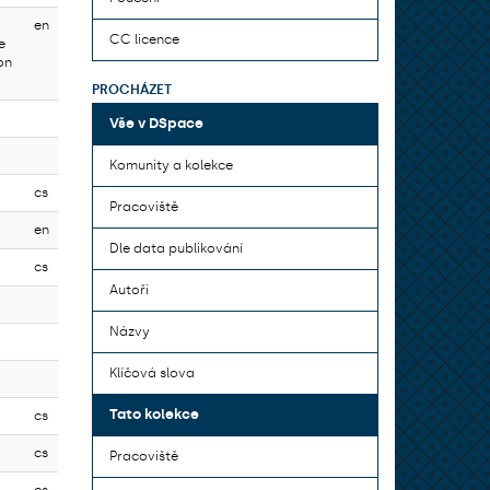
en
CC licence
e
on
PROCHÁZET
Vše v DSpace
Komunity a kolekce
cs
Pracoviště
en
Dle data publikování
cs
Autoři
Názvy
Klíčová slova
Tato kolekce
cs
cs
Pracoviště