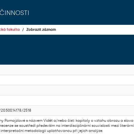
činnosti
ká fakulta
Zobrazit záznam
/20.500.14178/2518
ny Pomajzlové s názvem Vidět a/nebo číst: kapitoly o vztahu obrazu a slova
ecenze se soustředí především na interdisciplinární souvislosti mezi literárn
 interpretační metodologii uplatňovanou při jejich analýze.