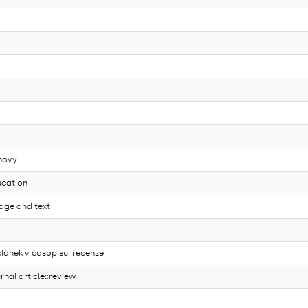
hovy
ucation
age and text
lánek v časopisu::recenze
nal article::review