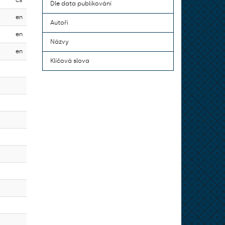
cs
Dle data publikování
en
Autoři
en
Názvy
en
Klíčová slova