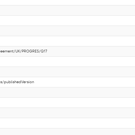
greement/UK/PROGRES/Q17
s/publishedVersion