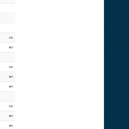
cs
en
cs
en
en
cs
en
en