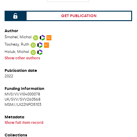
GET PUBLICATION
File can be accessed.
Author
Šmahel, Michal
Tachezy, Ruth
Holub, Michal
Show other authors
Publication date
2022
Funding Information
MV0/
VI/
VI04000078
UK/
SVV/
SVV260568
MSM/
/
LX22NPO5103
Metadata
Show full item record
Collections