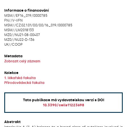
Informace o financování
MSM/
/
EF16_019/0000785
FN/
/
V-VFN
MSM/
/
CZ.02.1.01/0.0/0.0/16_019/0000785
MSM/
/
LM2018133
MZ0/
/
NU21-08-00407
MZ0/
/
NU22-D-136
UK/
/
COOP
Metadata
Zobrazit celý záznam
Kolekce
1. lékařská fakulta
Přírodovědecká fakulta
Tato publikace má vydavatelskou verzi s DOI
10.3390/cells11223698
Abstrakt