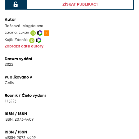
ZÍSKAT PUBLIKACI
File can be accessed.
Autor
Rašková, Magdalena
Lacina, Lukáš
Kejík, Zdeněk
Zobrazit další autory
Datum vydání
2022
Publikováno v
Cells
Ročník / Číslo vydání
11 (22)
ISBN / ISSN
ISSN: 2073-4409
ISBN / ISSN
eISSN: 2073-4409