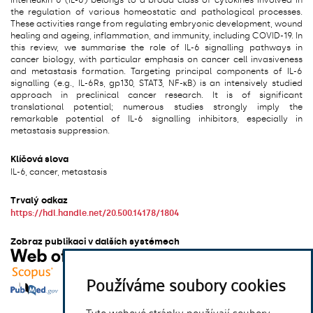
Interleukin 6 (IL-6) belongs to a broad class of cytokines involved in
the regulation of various homeostatic and pathological processes.
These activities range from regulating embryonic development, wound
healing and ageing, inflammation, and immunity, including COVID-19. In
this review, we summarise the role of IL-6 signalling pathways in
cancer biology, with particular emphasis on cancer cell invasiveness
and metastasis formation. Targeting principal components of IL-6
signalling (e.g., IL-6Rs, gp130, STAT3, NF-κB) is an intensively studied
approach in preclinical cancer research. It is of significant
translational potential; numerous studies strongly imply the
remarkable potential of IL-6 signalling inhibitors, especially in
metastasis suppression.
Klíčová slova
IL-6, cancer, metastasis
Trvalý odkaz
https://hdl.handle.net/20.500.14178/1804
Zobraz publikaci v dalších systémech
Používáme soubory cookies
Tyto webové stránky používají soubory