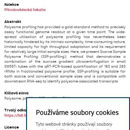
Kolekce
Přírodovědecká fakulta
Abstrakt
Polysome profiling has provided a gold-standard method to precisely
assay functional genome readout at a given time point. The wide-
spread utilisation of polysome profiling has nevertheless been
historically hindered by its intrinsic complexity, time-consuming nature,
limited capacity for high throughput adaptation and its requirement
for relatively large initial sample sizes. Here, we present Scarce Sample
Polysome Profiling (SSP-profiling); method that demonstrates a
combination of the sucrose gradient ultracentrifugation in small
SW55Ti tubes with the qRT-PCR-based quantification of 18S and 28S
rRNAs in fractionated polysome profile. SSP-profiling is suitable for
both scarce and conventional sample sizes and is compatible with
downstream RNA-seq to identify polysome associated transcripts
Klíčová slova
Polysome, profiling, SSP-profiling, RNA
Používáme soubory cookies
Trvalý odkaz
https://hdl.handle.net/20.500.14178/1992
Tyto webové stránky používají soubory
Licence