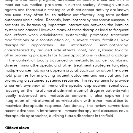
most serious medical problems in current society. Although various
agents and therapeutic strategies with anticancer activity are known
and used, they often fail to achieve satisfactory long-term patient
outcomes and survival. Recently, immunotherapy has shown success in
patients by harnessing important interactions between the immune
system and cancer. However, many of these therapies lead to frequent
side effects when administered systemically, prompting treatment
modifications or discontinuation or, in severe cases, fatalities. New
therapeutic approaches like intratumoral immunotherapy,
characterized by reduced side effects, cost, and systemic toxicity,
offer promising prospects for future applications in clinical oncology.
In the context of locally advanced or metastatic cancer, combining
diverse immunotherapeutic and other treatment strategies targeting
multiple cancer hallmarks appears crucial. Such combination therapies
hold promise for improving patient outcomes and survival and for
promoting a sustained systemic response. This review aims to provide
a current overview of immunotherapeutic approaches, specifically
focusing on the intratumoral administration of drugs in patients with
locally advanced and metastatic cancers. It also explores the
integration of intratumoral administration with other modalities to
maximize therapeutic response. Additionally, the review summarizes
recent advances in intratumoral immunotherapy and discusses novel
therapeutic approaches, outlining future directions in the field.
Klíčová slova