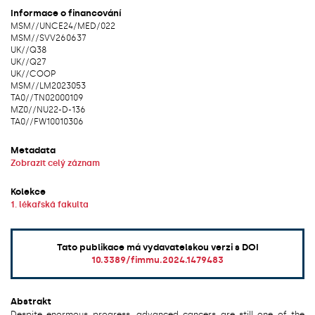
Informace o financování
MSM/
/
UNCE24/MED/022
MSM/
/
SVV260637
UK/
/
Q38
UK/
/
Q27
UK/
/
COOP
MSM/
/
LM2023053
TA0/
/
TN02000109
MZ0/
/
NU22-D-136
TA0/
/
FW10010306
Metadata
Zobrazit celý záznam
Kolekce
1. lékařská fakulta
Tato publikace má vydavatelskou verzi s DOI
10.3389/fimmu.2024.1479483
Abstrakt
Despite enormous progress, advanced cancers are still one of the