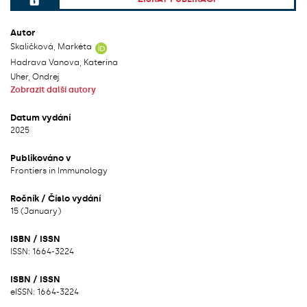
File can be accessed.
Autor
Skaličková, Markéta
Hadrava Vanova, Katerina
Uher, Ondrej
Zobrazit další autory
Datum vydání
2025
Publikováno v
Frontiers in Immunology
Ročník / Číslo vydání
15 (January)
ISBN / ISSN
ISSN: 1664-3224
ISBN / ISSN
eISSN: 1664-3224