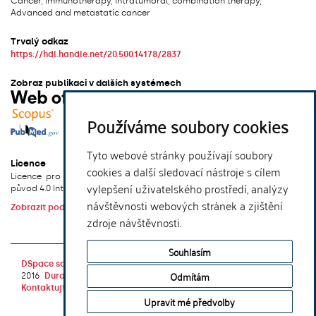
Cancer, Immunotherapy, Intratumoral, combination therapy,
Advanced and metastatic cancer
Trvalý odkaz
https://hdl.handle.net/20.500.14178/2837
Zobraz publikaci v dalších systémech
Používáme soubory cookies
Tyto webové stránky používají soubory
Licence
cookies a další sledovací nástroje s cílem
Licence pro užití plného textu výsledku: Creative Commons Uveďte
vylepšení uživatelského prostředí, analýzy
původ 4.0 International
návštěvnosti webových stránek a zjištění
Zobrazit podmínky licence
zdroje návštěvnosti.
xmlui.dri2xhtml.METS-1.0.item-publication-version-
Souhlasím
DSpace software
copyright © 2002-
Theme by
Odmítám
2016
DuraSpace
Kontaktujte nás
|
Vyjádření názoru
Upravit mé předvolby