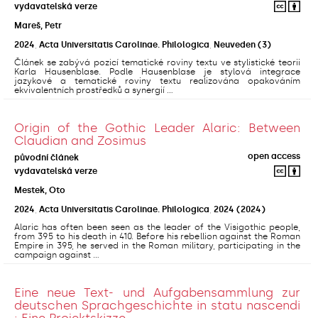
vydavatelská verze
Mareš, Petr
2024
,
Acta Universitatis Carolinae. Philologica
,
Neuveden
(3)
Článek se zabývá pozicí tematické roviny textu ve stylistické teorii
Karla Hausenblase. Podle Hausenblase je stylová integrace
jazykové a tematické roviny textu realizována opakováním
ekvivalentních prostředků a synergií ...
Origin of the Gothic Leader Alaric: Between
Claudian and Zosimus
open access
původní článek
vydavatelská verze
Mestek, Oto
2024
,
Acta Universitatis Carolinae. Philologica
,
2024
(2024)
Alaric has often been seen as the leader of the Visigothic people,
from 395 to his death in 410. Before his rebellion against the Roman
Empire in 395, he served in the Roman military, participating in the
campaign against ...
Eine neue Text- und Aufgabensammlung zur
deutschen Sprachgeschichte in statu nascendi
: Eine Projektskizze