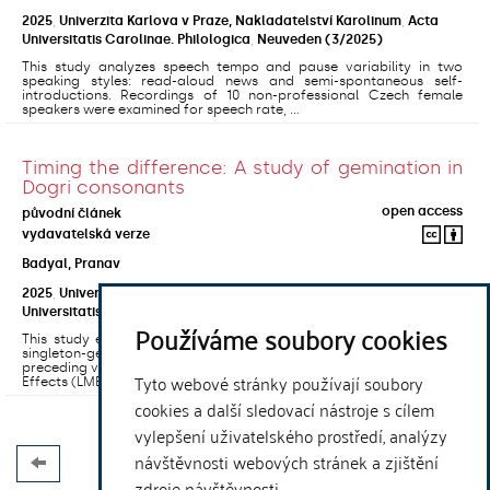
2025
,
Univerzita Karlova v Praze, Nakladatelství Karolinum
,
Acta
Universitatis Carolinae. Philologica
,
Neuveden
(3/2025)
This study analyzes speech tempo and pause variability in two
speaking styles: read-aloud news and semi-spontaneous self-
introductions. Recordings of 10 non-professional Czech female
speakers were examined for speech rate, ...
Timing the difference: A study of gemination in
Dogri consonants
open access
původní článek
vydavatelská verze
Badyal, Pranav
2025
,
Univerzita Karlova v Praze, Nakladatelství Karolinum
,
Acta
Universitatis Carolinae. Philologica
,
2025
(3)
Používáme soubory cookies
This study examines the phonetic and phonological properties of
singleton-geminate contrasts in Dogri within the context where the
preceding vowel is short, i.e. in CVCV: word structures. Linear Mixed-
Tyto webové stránky používají soubory
Effects (LMER) ...
cookies a další sledovací nástroje s cílem
vylepšení uživatelského prostředí, analýzy
návštěvnosti webových stránek a zjištění
zdroje návštěvnosti.