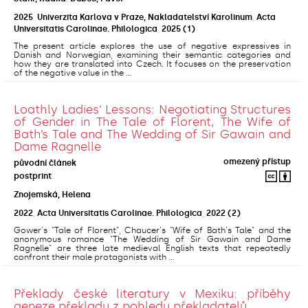
2025
,
Univerzita Karlova v Praze, Nakladatelství Karolinum
,
Acta
Universitatis Carolinae. Philologica
,
2025
(1)
The present article explores the use of negative expressives in
Danish and Norwegian, examining their semantic categories and
how they are translated into Czech. It focuses on the preservation
of the negative value in the ...
Loathly Ladies’ Lessons: Negotiating Structures
of Gender in The Tale of Florent, The Wife of
Bath’s Tale and The Wedding of Sir Gawain and
Dame Ragnelle
omezený přístup
původní článek
postprint
Znojemská, Helena
2022
,
Acta Universitatis Carolinae. Philologica
,
2022
(2)
Gower's "Tale of Florent", Chaucer's "Wife of Bath's Tale" and the
anonymous romance "The Wedding of Sir Gawain and Dame
Ragnelle" are three late medieval English texts that repeatedly
confront their male protagonists with ...
Překlady české literatury v Mexiku: příběhy
geneze překladu z pohledu překladatelů