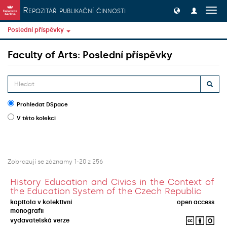
Přeskočit na obsah
Repozitář publikační činnosti
Přep
navig
Poslední příspěvky
Faculty of Arts: Poslední příspěvky
Prohledat DSpace
V této kolekci
Zobrazují se záznamy 1-20 z 256
History Education and Civics in the Context of
the Education System of the Czech Republic
kapitola v kolektivní
open access
monografii
vydavatelská verze