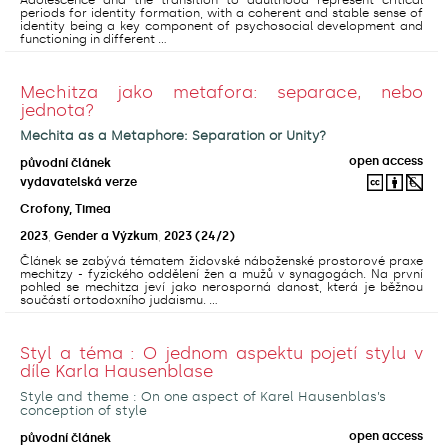
periods for identity formation, with a coherent and stable sense of
identity being a key component of psychosocial development and
functioning in different ...
Mechitza jako metafora: separace, nebo
jednota?
Mechita as a Metaphore: Separation or Unity?
open access
původní článek
vydavatelská verze
Crofony, Timea
2023
,
Gender a Výzkum
,
2023
(24/2)
Článek se zabývá tématem židovské náboženské prostorové praxe
mechitzy - fyzického oddělení žen a mužů v synagogách. Na první
pohled se mechitza jeví jako nerosporná danost, která je běžnou
součástí ortodoxního judaismu. ...
Styl a téma : O jednom aspektu pojetí stylu v
díle Karla Hausenblase
Style and theme : On one aspect of Karel Hausenblas’s
conception of style
open access
původní článek