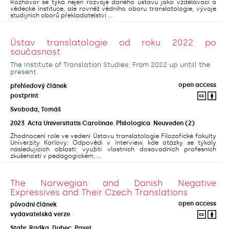
Rozhovor se týká nejen rozvoje daného ústavu jako vzdělávací a
vědecké instituce, ale rovněž vědního oboru translatologie, vývoje
studijních oborů překladatelství ...
Ústav translatologie od roku 2022 po
současnost
The Institute of Translation Studies: From 2022 up untill the
present
open access
přehledový článek
postprint
Svoboda, Tomáš
2023
,
Acta Universitatis Carolinae. Philologica
,
Neuveden
(2)
Zhodnocení role ve vedení Ústavu translatologie Filozofické fakulty
Univerzity Karlovy: Odpovědi v interview, kde otázky se týkaly
následujících oblastí: využití vlastních dosavadních profesních
zkušeností v pedagogickém, ...
The Norwegian and Danish Negative
Expressives and Their Czech Translations
open access
původní článek
vydavatelská verze
Stahr, Radka
;
Dubec, Pavel