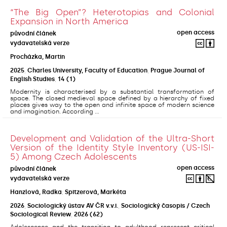
“The Big Open”? Heterotopias and Colonial
Expansion in North America
open access
původní článek
vydavatelská verze
Procházka, Martin
2025
,
Charles University, Faculty of Education
,
Prague Journal of
English Studies
,
14
(1)
Modernity is characterised by a substantial transformation of
space. The closed medieval space defined by a hierarchy of fixed
places gives way to the open and infinite space of modern science
and imagination. According ...
Development and Validation of the Ultra-Short
Version of the Identity Style Inventory (US-ISI-
5) Among Czech Adolescents
open access
původní článek
vydavatelská verze
Hanzlová, Radka
;
Spitzerová, Markéta
2026
,
Sociologický ústav AV ČR v.v.i.
,
Sociologický časopis / Czech
Sociological Review
,
2026
(62)
Adolescence and the transition to adulthood represent critical