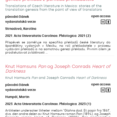
Translations of Czech literature in Mexico: stories of the
translation genesis from the point of view of translators
open access
původní článek
vydavatelská verze
Strnadová, Karolína
2021
,
Acta Universitatis Carolinae. Philologica
,
2021
(2)
Příspěvek se zaměřuje na specifika překladů české literatury do
španělštiny vydaných v Mexiku, na roli překladatele v procesu
vydávání překladů a na samotnou genezi překladu. Prvním cílem je
prodiskutovat zvláštnosti ...
Knut Hamsuns
Pan
og Joseph Conrads
Heart of
Darkness
Knut Hamsun’s
Pan
and Joseph Conrad’s
Heart of Darkness
open access
původní článek
vydavatelská verze
Humpál, Martin
2023
,
Acta Universitatis Carolinae. Philologica
,
2023
(1)
Artikkelen undersoker likheter mellom "Glahns dod. Et papir fra 1861",
dvs. den andre delen av Knut Hamsuns roman Pan (1894), og Joseph