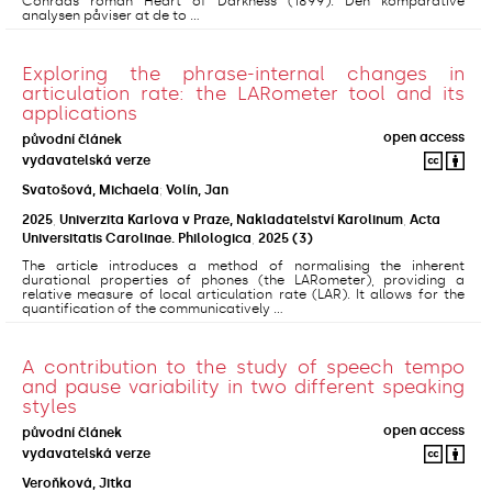
Conrads roman Heart of Darkness (1899). Den komparative
analysen påviser at de to ...
Exploring the phrase-internal changes in
articulation rate: the LARometer tool and its
applications
open access
původní článek
vydavatelská verze
Svatošová, Michaela
;
Volín, Jan
2025
,
Univerzita Karlova v Praze, Nakladatelství Karolinum
,
Acta
Universitatis Carolinae. Philologica
,
2025
(3)
The article introduces a method of normalising the inherent
durational properties of phones (the LARometer), providing a
relative measure of local articulation rate (LAR). It allows for the
quantification of the communicatively ...
A contribution to the study of speech tempo
and pause variability in two different speaking
styles
open access
původní článek
vydavatelská verze
Veroňková, Jitka