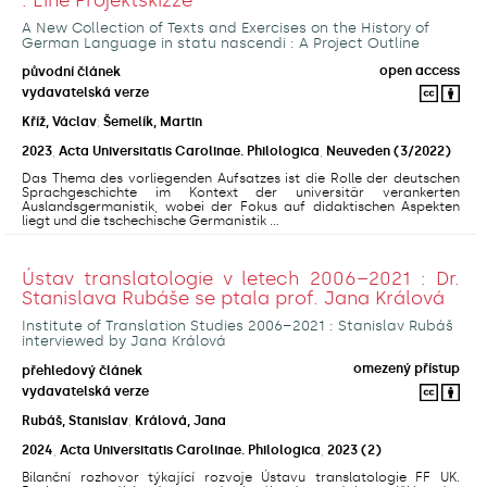
A New Collection of Texts and Exercises on the History of
German Language in statu nascendi : A Project Outline
open access
původní článek
vydavatelská verze
Kříž, Václav
;
Šemelík, Martin
2023
,
Acta Universitatis Carolinae. Philologica
,
Neuveden
(3/2022)
Das Thema des vorliegenden Aufsatzes ist die Rolle der deutschen
Sprachgeschichte im Kontext der universitär verankerten
Auslandsgermanistik, wobei der Fokus auf didaktischen Aspekten
liegt und die tschechische Germanistik ...
Ústav translatologie v letech 2006–2021 : Dr.
Stanislava Rubáše se ptala prof. Jana Králová
Institute of Translation Studies 2006–2021 : Stanislav Rubáš
interviewed by Jana Králová
omezený přístup
přehledový článek
vydavatelská verze
Rubáš, Stanislav
;
Králová, Jana
2024
,
Acta Universitatis Carolinae. Philologica
,
2023
(2)
Bilanční rozhovor týkající rozvoje Ústavu translatologie FF UK.