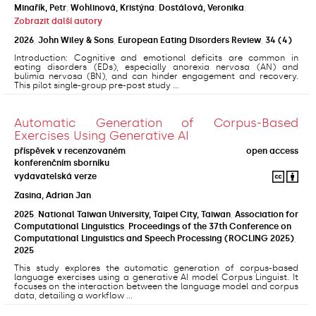
Minařík, Petr
;
Wohlinová, Kristýna
;
Dostálová, Veronika
;
Zobrazit další autory
2026
,
John Wiley & Sons
,
European Eating Disorders Review
,
34
(4)
Introduction: Cognitive and emotional deficits are common in
eating disorders (EDs), especially anorexia nervosa (AN) and
bulimia nervosa (BN), and can hinder engagement and recovery.
This pilot single-group pre-post study ...
Automatic Generation of Corpus-Based
Exercises Using Generative AI
příspěvek v recenzovaném
open access
konferenčním sborníku
vydavatelská verze
Zasina, Adrian Jan
2025
,
National Taiwan University, Taipei City, Taiwan
,
Association for
Computational Linguistics
,
Proceedings of the 37th Conference on
Computational Linguistics and Speech Processing (ROCLING 2025)
,
2025
This study explores the automatic generation of corpus-based
language exercises using a generative AI model Corpus Linguist. It
focuses on the interaction between the language model and corpus
data, detailing a workflow ...